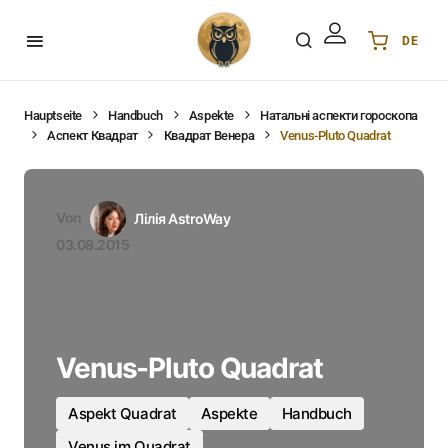
DE
Українська
UA
English
EN
Hauptseite
Handbuch
Aspekte
Натальні аспекти гороскопа
Аспект Квадрат
Квадрат Венера
Venus-Pluto Quadrat
Deutsch
DE
Polski
PL
Español
ES
Von
Лілія AstroWay
Português
PT
03.08.2015
हिन्दी
IN
Français
FR
한국어
KR
Venus-Pluto Quadrat
Aspekt Quadrat
Aspekte
Handbuch
Venus im Quadrat