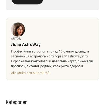
AUTOR
Лілія AstroWay
Професійний астролог з понад 10-річним досвідом,
засновниця астрологічного порталу astroway.info.
Персональні консультації: натальна карта, синастрія,
прогнози, питання родини, кар'єри та здоров'я.
Alle Artikel des Autors
Profil
Kategorien