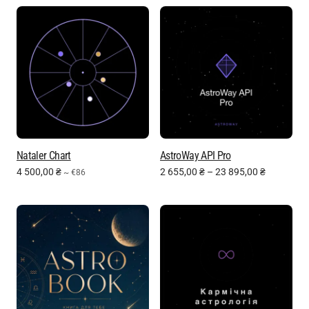
Nataler Chart
AstroWay API Pro
4 500,00
₴
2 655,00
₴
–
23 895,00
₴
~ €86