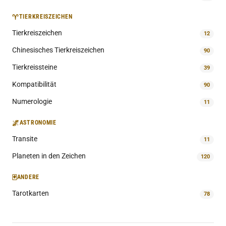
♈
TIERKREISZEICHEN
Tierkreiszeichen
12
Chinesisches Tierkreiszeichen
90
Tierkreissteine
39
Kompatibilität
90
Numerologie
11
🌌
ASTRONOMIE
Transite
11
Planeten in den Zeichen
120
🃏
ANDERE
Tarotkarten
78