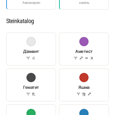
Аквамарин
камінь
Steinkatalog
Діамант
Аметист
♈ ♌
♈ ♐ ♒ ♓
Гематит
Яшма
♈ ♏
♈ ♍ ♐