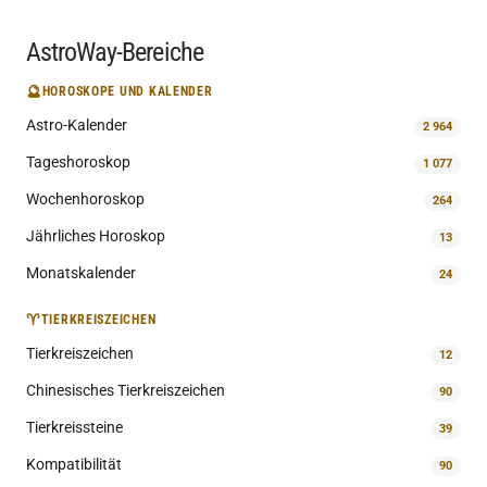
AstroWay-Bereiche
🔮
HOROSKOPE UND KALENDER
Astro-Kalender
2 964
Tageshoroskop
1 077
Wochenhoroskop
264
Jährliches Horoskop
13
Monatskalender
24
♈
TIERKREISZEICHEN
Tierkreiszeichen
12
Chinesisches Tierkreiszeichen
90
Tierkreissteine
39
Kompatibilität
90