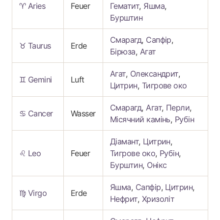
♈ Aries
Feuer
Гематит
,
Яшма
,
Бурштин
Смарагд
,
Сапфір
,
♉ Taurus
Erde
Бірюза
,
Агат
Агат
,
Олександрит
,
♊ Gemini
Luft
Цитрин
,
Тигрове око
Смарагд
,
Агат
,
Перли
,
♋ Cancer
Wasser
Місячний камінь
,
Рубін
Діамант
,
Цитрин
,
♌ Leo
Feuer
Тигрове око
,
Рубін
,
Бурштин
,
Онікс
Яшма
,
Сапфір
,
Цитрин
,
♍ Virgo
Erde
Нефрит
,
Хризоліт