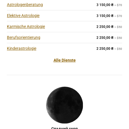
Astrologenberatung
3 150,00
₴
~ $70
Elektive Astrologie
3 150,00
₴
~ $70
Karmische Astrologie
2 250,00
₴
~ $50
Berufsorientierung
2 250,00
₴
~ $50
Kinderastrologie
2 250,00
₴
~ $50
Alle Dienste
Спадний серп