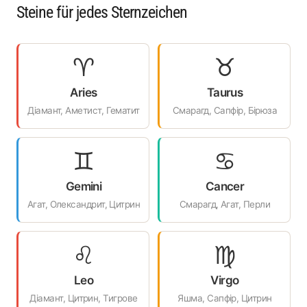
Steine für jedes Sternzeichen
♈
♉
Aries
Taurus
Діамант, Аметист, Гематит
Смарагд, Сапфір, Бірюза
♊
♋
Gemini
Cancer
Агат, Олександрит, Цитрин
Смарагд, Агат, Перли
♌
♍
Leo
Virgo
Діамант, Цитрин, Тигрове
Яшма, Сапфір, Цитрин