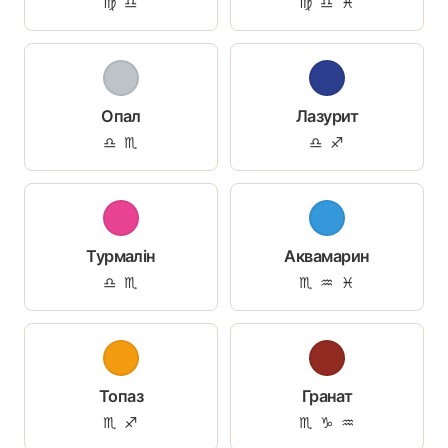
♍ ♎
♍ ♎ ♓
Опал
Лазурит
♎ ♏
♎ ♐
Турмалін
Аквамарин
♎ ♏
♏ ♒ ♓
Топаз
Гранат
♏ ♐
♏ ♑ ♒