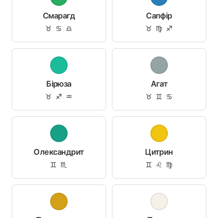
Смарагд
Сапфір
♉ ♋ ♎
♉ ♍ ♐
Бірюза
Агат
♉ ♐ ♒
♉ ♊ ♋
Олександрит
Цитрин
♊ ♏
♊ ♌ ♍