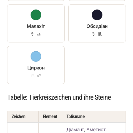
Малахіт
Обсидіан
♑ ♎
♑ ♏
Циркон
♒ ♐
Tabelle: Tierkreiszeichen und ihre Steine
Zeichen
Element
Talismane
Діамант
,
Аметист
,