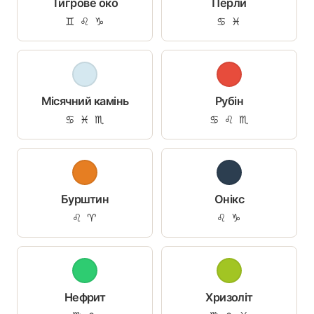
Тигрове око
Перли
♊ ♌ ♑
♋ ♓
Місячний камінь
Рубін
♋ ♓ ♏
♋ ♌ ♏
Бурштин
Онікс
♌ ♈
♌ ♑
Нефрит
Хризоліт