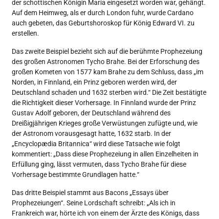
der schottischen Königin Maria eingesetzt worden war, gehängt.
Auf dem Heimweg, als er durch London fuhr, wurde Cardano
auch gebeten, das Geburtshoroskop für König Edward VI. zu
erstellen.
Das zweite Beispiel bezieht sich auf die berühmte Prophezeiung
des großen Astronomen Tycho Brahe. Bei der Erforschung des
großen Kometen von 1577 kam Brahe zu dem Schluss, dass „im
Norden, in Finnland, ein Prinz geboren werden wird, der
Deutschland schaden und 1632 sterben wird.“ Die Zeit bestätigte
die Richtigkeit dieser Vorhersage. In Finnland wurde der Prinz
Gustav Adolf geboren, der Deutschland während des
Dreißigjährigen Krieges große Verwüstungen zufügte und, wie
der Astronom vorausgesagt hatte, 1632 starb. In der
„Encyclopædia Britannica“ wird diese Tatsache wie folgt
kommentiert: „Dass diese Prophezeiung in allen Einzelheiten in
Erfüllung ging, lässt vermuten, dass Tycho Brahe für diese
Vorhersage bestimmte Grundlagen hatte.“
Das dritte Beispiel stammt aus Bacons „Essays über
Prophezeiungen“. Seine Lordschaft schreibt: „Als ich in
Frankreich war, hörte ich von einem der Ärzte des Königs, dass