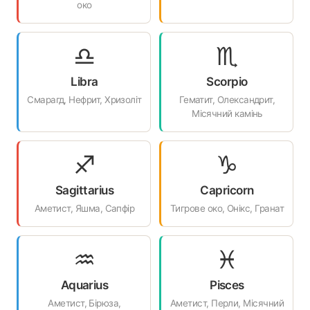
око
♎
♏
Libra
Scorpio
Смарагд, Нефрит, Хризоліт
Гематит, Олександрит,
Місячний камінь
♐
♑
Sagittarius
Capricorn
Аметист, Яшма, Сапфір
Тигрове око, Онікс, Гранат
♒
♓
Aquarius
Pisces
Аметист, Бірюза,
Аметист, Перли, Місячний