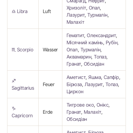
Смарагд
,
Нефрит
,
Хризоліт
,
Опал
,
♎ Libra
Luft
Лазурит
,
Турмалін
,
Малахіт
Гематит
,
Олександрит
,
Місячний камінь
,
Рубін
,
♏ Scorpio
Wasser
Опал
,
Турмалін
,
Аквамарин
,
Топаз
,
Гранат
,
Обсидіан
Аметист
,
Яшма
,
Сапфір
,
♐
Feuer
Бірюза
,
Лазурит
,
Топаз
,
Sagittarius
Циркон
Тигрове око
,
Онікс
,
♑
Erde
Гранат
,
Малахіт
,
Capricorn
Обсидіан
Аметист
,
Бірюза
,