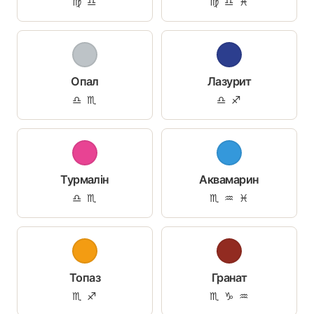
♍ ♎
♍ ♎ ♓
Опал
Лазурит
♎ ♏
♎ ♐
Турмалін
Аквамарин
♎ ♏
♏ ♒ ♓
Топаз
Гранат
♏ ♐
♏ ♑ ♒