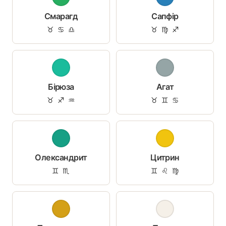
Смарагд
Сапфір
♉ ♋ ♎
♉ ♍ ♐
Бірюза
Агат
♉ ♐ ♒
♉ ♊ ♋
Олександрит
Цитрин
♊ ♏
♊ ♌ ♍