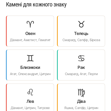
Камені для кожного знаку
♈
♉
Овен
Телець
Діамант, Аметист, Гематит
Смарагд, Сапфір, Бірюза
♊
♋
Близнюки
Рак
Агат, Олександрит, Цитрин
Смарагд, Агат, Перли
♌
♍
Лев
Діва
Діамант, Цитрин, Тигрове
Яшма, Сапфір, Цитрин