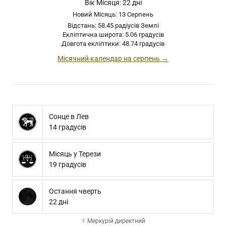
Вік Місяця: 22 дні
Новий Місяць: 13 Серпень
Відстань: 58.45 радіусів Землі
Екліптична широта: 5.06 градусів
Довгота екліптики: 48.74 градусів
Місячний календар на серпень →
Сонце в Лев
14 градусів
Місяць у Терези
19 градусів
Остання чверть
22 дні
☿ Меркурій директний