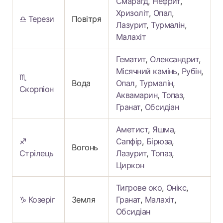
Смарагд
,
Нефрит
,
Хризоліт
,
Опал
,
♎ Терези
Повітря
Лазурит
,
Турмалін
,
Малахіт
Гематит
,
Олександрит
,
Місячний камінь
,
Рубін
,
♏
Вода
Опал
,
Турмалін
,
Скорпіон
Аквамарин
,
Топаз
,
Гранат
,
Обсидіан
Аметист
,
Яшма
,
♐
Сапфір
,
Бірюза
,
Вогонь
Стрілець
Лазурит
,
Топаз
,
Циркон
Тигрове око
,
Онікс
,
♑ Козеріг
Земля
Гранат
,
Малахіт
,
Обсидіан