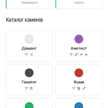
Аквамарин
камінь
Каталог каменів
Діамант
Аметист
♈ ♌
♈ ♐ ♒ ♓
Гематит
Яшма
♈ ♏
♈ ♍ ♐