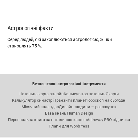
Астрологічні факти
Серед людей, які захоплюються астрологією, жінки
становлять 75 %.
Безкоштовні астрологічні інструменти
Натальна карта онлайн
Калькулятор натальної карти
Калькулятор синастрії
Транзити планет
Гороскоп на сьогодні
Місячний календар
Дизайн людини — розрахунок
База знань Human Design
Персональна книга за натальною картою
Astroway PRO підписка
Плагін для WordPress