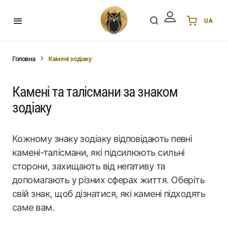
UA
Українська
UA
English
EN
Головна
Камені зодіаку
Deutsch
DE
Polski
PL
Камені та талісмани за знаком
Español
ES
зодіаку
Português
PT
हिन्दी
IN
Кожному знаку зодіаку відповідають певні
Français
FR
камені-талісмани, які підсилюють сильні
한국어
KR
сторони, захищають від негативу та
допомагають у різних сферах життя. Оберіть
свій знак, щоб дізнатися, які камені підходять
саме вам.