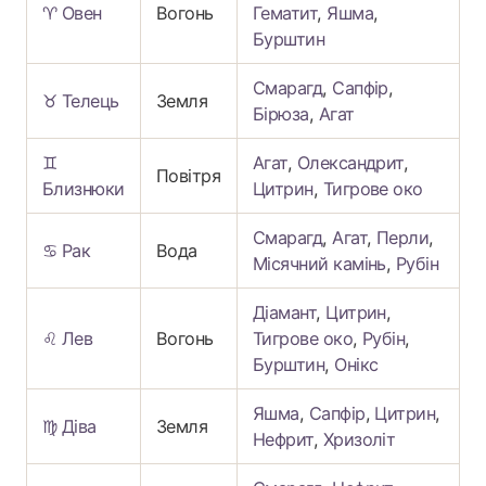
♈ Овен
Вогонь
Гематит
,
Яшма
,
Бурштин
Смарагд
,
Сапфір
,
♉ Телець
Земля
Бірюза
,
Агат
♊
Агат
,
Олександрит
,
Повітря
Близнюки
Цитрин
,
Тигрове око
Смарагд
,
Агат
,
Перли
,
♋ Рак
Вода
Місячний камінь
,
Рубін
Діамант
,
Цитрин
,
♌ Лев
Вогонь
Тигрове око
,
Рубін
,
Бурштин
,
Онікс
Яшма
,
Сапфір
,
Цитрин
,
♍ Діва
Земля
Нефрит
,
Хризоліт