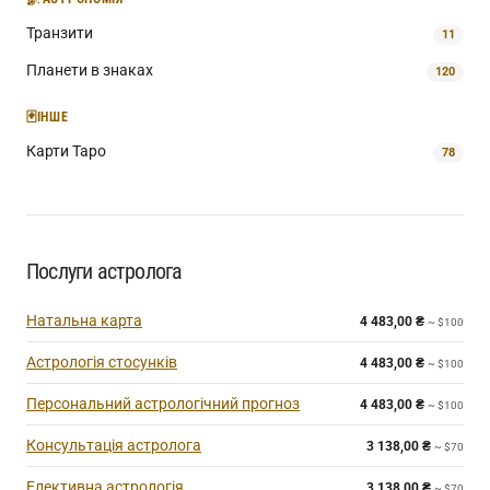
Транзити
11
Планети в знаках
120
🃏
ІНШЕ
Карти Таро
78
Послуги астролога
Натальна карта
4 483,00
₴
~ $100
Астрологія стосунків
4 483,00
₴
~ $100
Персональний астрологічний прогноз
4 483,00
₴
~ $100
Консультація астролога
3 138,00
₴
~ $70
Елективна астрологія
3 138,00
₴
~ $70