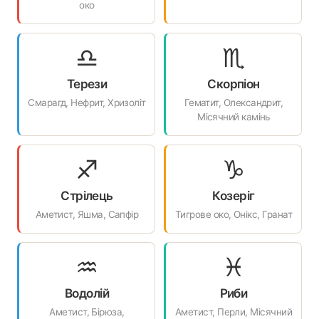
око
♎
♏
Терези
Скорпіон
Смарагд, Нефрит, Хризоліт
Гематит, Олександрит,
Місячний камінь
♐
♑
Стрілець
Козеріг
Аметист, Яшма, Сапфір
Тигрове око, Онікс, Гранат
♒
♓
Водолій
Риби
Аметист, Бірюза,
Аметист, Перли, Місячний