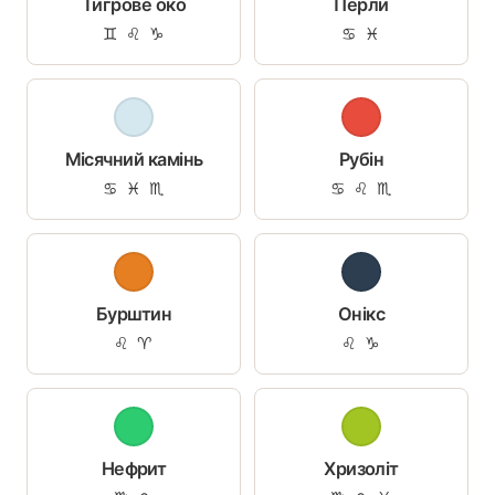
Тигрове око
Перли
♊ ♌ ♑
♋ ♓
Місячний камінь
Рубін
♋ ♓ ♏
♋ ♌ ♏
Бурштин
Онікс
♌ ♈
♌ ♑
Нефрит
Хризоліт