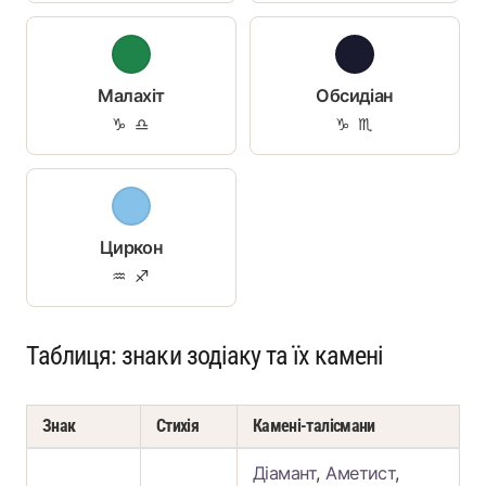
Малахіт
Обсидіан
♑ ♎
♑ ♏
Циркон
♒ ♐
Таблиця: знаки зодіаку та їх камені
Знак
Стихія
Камені-талісмани
Діамант
,
Аметист
,