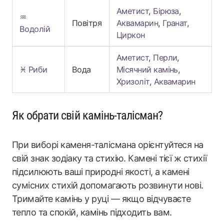
Аметист
,
Бірюза
,
♒
Повітря
Аквамарин
,
Гранат
,
Водолій
Циркон
Аметист
,
Перли
,
♓ Риби
Вода
Місячний камінь
,
Хризоліт
,
Аквамарин
Як обрати свій камінь-талісман?
При виборі каменя-талісмана орієнтуйтеся на
свій знак зодіаку та стихію. Камені тієї ж стихії
підсилюють ваші природні якості, а камені
сумісних стихій допомагають розвинути нові.
Тримайте камінь у руці — якщо відчуваєте
тепло та спокій, камінь підходить вам.