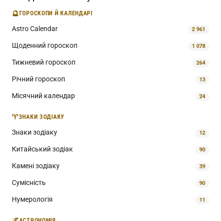
🔮
ГОРОСКОПИ Й КАЛЕНДАРІ
Astro Calendar
2 961
Щоденний гороскоп
1 078
Тижневий гороскоп
264
Річний гороскоп
13
Місячний календар
24
♈
ЗНАКИ ЗОДІАКУ
Знаки зодіаку
12
Китайський зодіак
90
Камені зодіаку
39
Сумісність
90
Нумерологія
11
🌌
АСТРОНОМІЯ