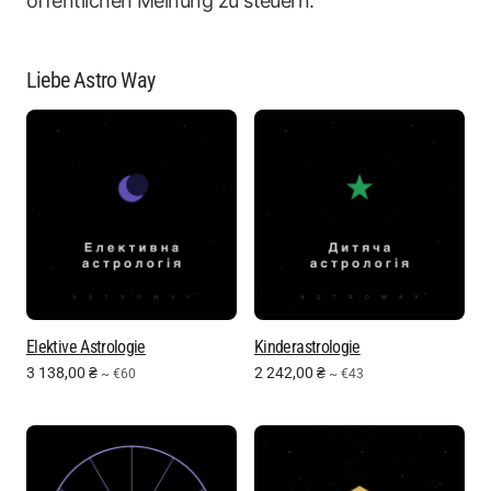
öffentlichen Meinung zu steuern.
Liebe Astro Way
Elektive Astrologie
Kinderastrologie
3 138,00
₴
2 242,00
₴
~ €60
~ €43