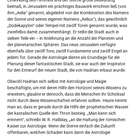
Einwirkung des Himmels und der Sterne große Bedeutung
beimaß, in Jerusalem ein prächtiges Bauwerk errichten ließ (von
ihm „Aelia“ genannt, abgeleitet von der Kombination des Namens
der Sonne und seines eigenen Namens „Aelius“), das gewöhnlich
„Dodekapylon“ oder Tempel mit zwölf Toren genannt wurde, was
zweifellos damit zusammenhängt. Er teilte die Stadt auch in
sieben Teile ein – in Anlehnung an die Anzahl der Planeten und
der planetarischen Sphären. Das neue Jerusalem verfügte
ebenfalls über zwölf Tore, zwölf Fundamente und zwölf Engel an
jedem Tor. Gerade die Astrologie diente als Grundlage für die
Planung dieser fantastischen Stadt, sie war auch der Inspirator
für den Entwurf der neuen Stadt, die von Hadrian erbaut wurde.
Obwohl Hadrian sich selbst mit Astrologie und Magie
beschäftigte, um mit deren Hilfe den Horizont seines Wissens zu
erweitern, glaubte er dennoch, dass die Menschen ihr Schicksal
nicht durch diese Wissenschaften erfahren sollten. Heute nimmt
man an, dass er gerade durch die Hilfe der prophetischen Wasser
der kastalischen Quelle den Thron bestieg. „Man kann sich
erinnern“, schreibt W. R. Halliday, „an die Haltung der römischen
Kaiser zur Astrologie. Wenn die Sterne einfach die Zukunft
offenbaren, welchen Schaden kann dann die Astrologie