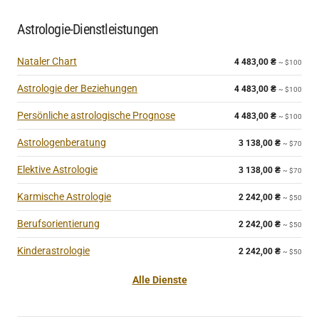
Astrologie-Dienstleistungen
Nataler Chart
4 483,00
₴
~ $100
Astrologie der Beziehungen
4 483,00
₴
~ $100
Persönliche astrologische Prognose
4 483,00
₴
~ $100
Astrologenberatung
3 138,00
₴
~ $70
Elektive Astrologie
3 138,00
₴
~ $70
Karmische Astrologie
2 242,00
₴
~ $50
Berufsorientierung
2 242,00
₴
~ $50
Kinderastrologie
2 242,00
₴
~ $50
Alle Dienste