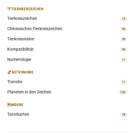
♈
TIERKREISZEICHEN
Tierkreiszeichen
12
Chinesisches Tierkreiszeichen
90
Tierkreissteine
39
Kompatibilität
90
Numerologie
11
🌌
ASTRONOMIE
Transite
11
Planeten in den Zeichen
120
🃏
ANDERE
Tarotkarten
78