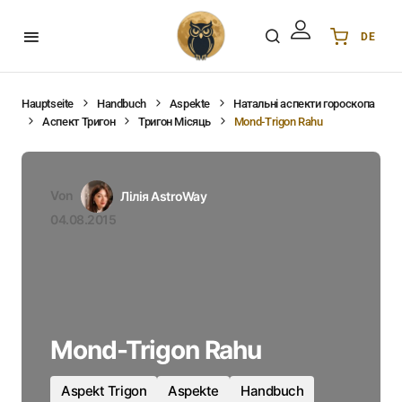
DE
Українська
UA
English
EN
Hauptseite
Handbuch
Aspekte
Натальні аспекти гороскопа
Аспект Тригон
Тригон Місяць
Mond-Trigon Rahu
Deutsch
DE
Polski
PL
Español
ES
Von
Лілія AstroWay
Português
PT
04.08.2015
हिन्दी
IN
Français
FR
한국어
KR
Mond-Trigon Rahu
Aspekt Trigon
Aspekte
Handbuch