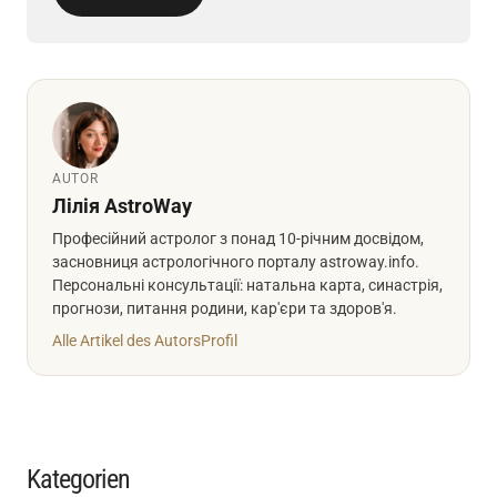
AUTOR
Лілія AstroWay
Професійний астролог з понад 10-річним досвідом,
засновниця астрологічного порталу astroway.info.
Персональні консультації: натальна карта, синастрія,
прогнози, питання родини, кар'єри та здоров'я.
Alle Artikel des Autors
Profil
Kategorien