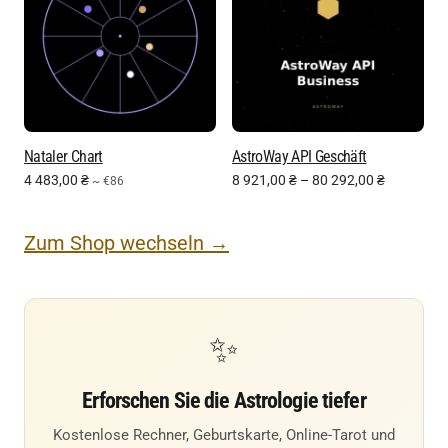
Nataler Chart
AstroWay API Geschäft
4 483,00
₴
8 921,00
₴
–
80 292,00
₴
~ €86
Zum Shop wechseln →
✨
Erforschen Sie die Astrologie tiefer
Kostenlose Rechner, Geburtskarte, Online-Tarot und