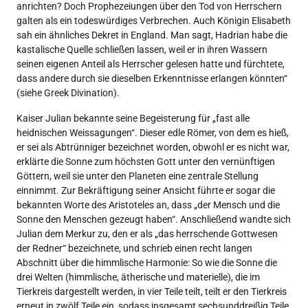
anrichten? Doch Prophezeiungen über den Tod von Herrschern
galten als ein todeswürdiges Verbrechen. Auch Königin Elisabeth
sah ein ähnliches Dekret in England. Man sagt, Hadrian habe die
kastalische Quelle schließen lassen, weil er in ihren Wassern
seinen eigenen Anteil als Herrscher gelesen hatte und fürchtete,
dass andere durch sie dieselben Erkenntnisse erlangen könnten“
(siehe Greek Divination).
Kaiser Julian bekannte seine Begeisterung für „fast alle
heidnischen Weissagungen“. Dieser edle Römer, von dem es hieß,
er sei als Abtrünniger bezeichnet worden, obwohl er es nicht war,
erklärte die Sonne zum höchsten Gott unter den vernünftigen
Göttern, weil sie unter den Planeten eine zentrale Stellung
einnimmt. Zur Bekräftigung seiner Ansicht führte er sogar die
bekannten Worte des Aristoteles an, dass „der Mensch und die
Sonne den Menschen gezeugt haben“. Anschließend wandte sich
Julian dem Merkur zu, den er als „das herrschende Gottwesen
der Redner“ bezeichnete, und schrieb einen recht langen
Abschnitt über die himmlische Harmonie: So wie die Sonne die
drei Welten (himmlische, ätherische und materielle), die im
Tierkreis dargestellt werden, in vier Teile teilt, teilt er den Tierkreis
erneut in zwölf Teile ein, sodass insgesamt sechsunddreißig Teile