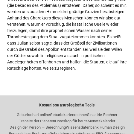
(die Dekaden des Ptolemäus) entstehen. Daher, so scheint es mir,
werden uns aus dem Himmel drei gnädige Grazien herabsteigen.
Anhand des Charakters dieses Menschen können wir also gut
verstehen, warum er vorschlug, die kastalische Quelle wieder
freizulegen, damit ihre prophetischen Wasser nach seiner
Thronbesteigung dem Staat zugutekommen konnten. Es heißt,
dass Julian selbst sagte, dass der Großteil der Zivilisationen
durch die Orakel des Apollon entstanden sei, weil sie den Willen
der Götter sowohl in religiösen als auch in politischen
Angelegenheiten offenbarten und halfen, die Staaten, die auf ihre
Ratschläge hörten, weise zu regieren.
Kostenlose astrologische Tools
Geburtschart online
Geburtskartenrechner
Sinastrie-Rechner
Transite der Planeten
Horoskop für heute
Monatskalender
Design der Person — Berechnung
Wissensdatenbank Human Design
Persönliches Buch zum Geburtshoroskop
Astroway PRO-Abonnement