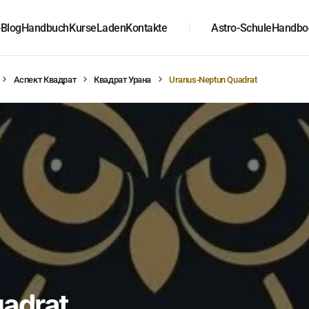
-Blog
Handbuch
Kurse
Laden
Kontakte
Astro-Schule
Handbo
Аспект Квадрат
Квадрат Урана
Uranus-Neptun Quadrat
adrat