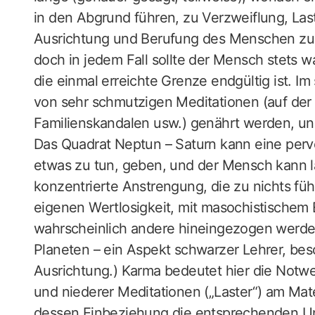
in den Abgrund führen, zu Verzweiflung, Las
Ausrichtung und Berufung des Menschen zu G
doch in jedem Fall sollte der Mensch stets
die einmal erreichte Grenze endgültig ist. Im
von sehr schmutzigen Meditationen (auf der
Familienskandalen usw.) genährt werden, und
Das Quadrat Neptun – Saturn kann eine perv
etwas zu tun, geben, und der Mensch kann l
konzentrierte Anstrengung, die zu nichts fü
eigenen Wertlosigkeit, mit masochistischem 
wahrscheinlich andere hineingezogen werden
Planeten – ein Aspekt schwarzer Lehrer, be
Ausrichtung.) Karma bedeutet hier die Notw
und niederer Meditationen („Laster“) am Mate
dessen Einbeziehung die entsprechenden U