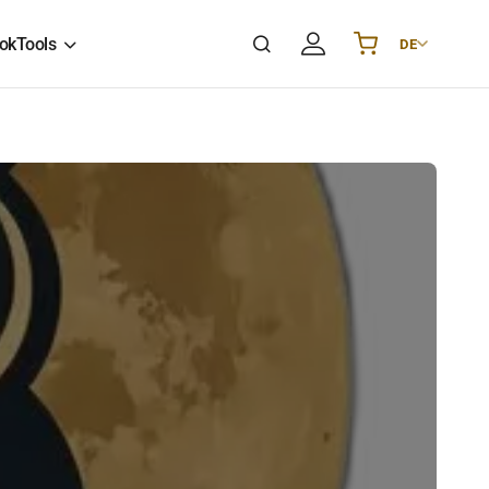
ok
Tools
DE
Українська
UA
English
EN
Deutsch
DE
Polski
PL
Español
ES
Português
PT
हिन्दी
IN
Français
FR
한국어
KR