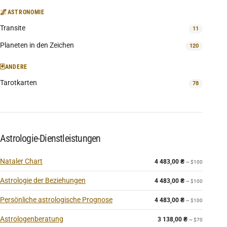
🌌
ASTRONOMIE
Transite
11
Planeten in den Zeichen
120
🃏
ANDERE
Tarotkarten
78
Astrologie-Dienstleistungen
Nataler Chart
4 483,00
₴
~ $100
Astrologie der Beziehungen
4 483,00
₴
~ $100
Persönliche astrologische Prognose
4 483,00
₴
~ $100
Astrologenberatung
3 138,00
₴
~ $70