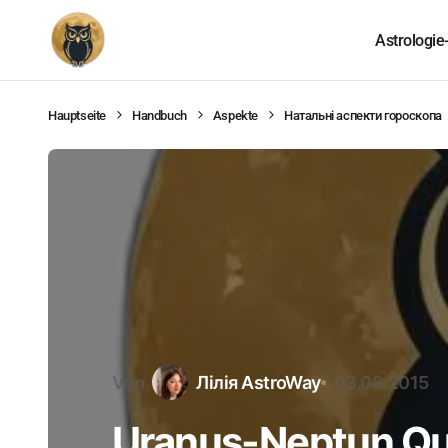
Astrologie
Hauptseite
Handbuch
Aspekte
Натальні аспекти гороскопа
Von
Лілія AstroWay
03.08.2015
Uranus-Neptun Qu