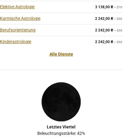
Elektive Astrologie
3 138,00
₴
~ $70
Karmische Astrologie
2 242,00
₴
~ $50
Berufsorientierung
2 242,00
₴
~ $50
Kinderastrologie
2 242,00
₴
~ $50
Alle Dienste
Letztes Viertel
Beleuchtungsstärke: 42%