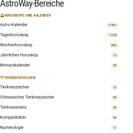
AstroWay-Bereiche
🔮
HOROSKOPE UND KALENDER
Astro-Kalender
2 961
Tageshoroskop
1 078
Wochenhoroskop
264
Jährliches Horoskop
13
Monatskalender
24
♈
TIERKREISZEICHEN
Tierkreiszeichen
12
Chinesisches Tierkreiszeichen
90
Tierkreissteine
39
Kompatibilität
90
Numerologie
11