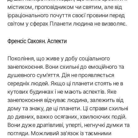
містиком, проповідником чи святим, але від
ірраціонального почуття своєї провини перед
світом у сферах Планети людина не визволяє.
Френсіс Сакоян. Аспекти
Покоління, що живе у добу соціального
занепокоєння. Вони схильні до емоційного та
душевного сум'яття. Дія не проявляється
середніх людей. Якщо ці планети стоять не в
кутових будинках і не мають аспектів. Яке
занепокоєння відчуває людина, залежить від
дому та знаку, де ці планети. Ці справи схильні
до дивних, важко осяганих, хвилюючих подій.
Вони дуже дратівливі, уперті, негнучкі думки та
погляди. Можливий зв'язок із таємними