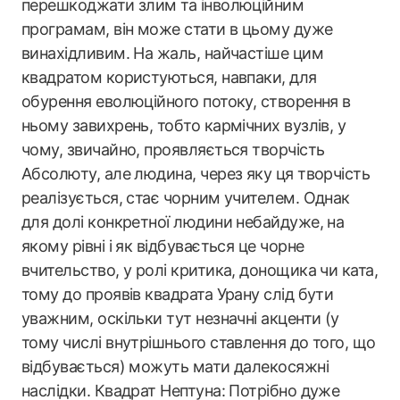
перешкоджати злим та інволюційним
програмам, він може стати в цьому дуже
винахідливим. На жаль, найчастіше цим
квадратом користуються, навпаки, для
обурення еволюційного потоку, створення в
ньому завихрень, тобто кармічних вузлів, у
чому, звичайно, проявляється творчість
Абсолюту, але людина, через яку ця творчість
реалізується, стає чорним учителем. Однак
для долі конкретної людини небайдуже, на
якому рівні і як відбувається це чорне
вчительство, у ролі критика, донощика чи ката,
тому до проявів квадрата Урану слід бути
уважним, оскільки тут незначні акценти (у
тому числі внутрішнього ставлення до того, що
відбувається) можуть мати далекосяжні
наслідки. Квадрат Нептуна: Потрібно дуже