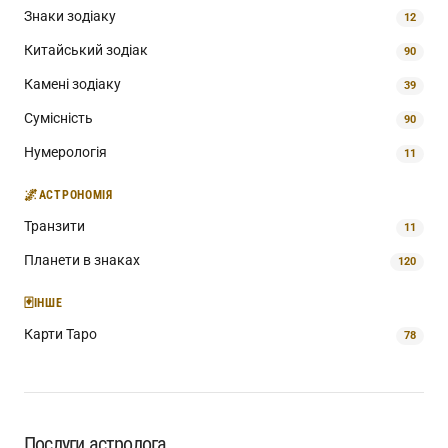
Знаки зодіаку
12
Китайський зодіак
90
Камені зодіаку
39
Сумісність
90
Нумерологія
11
🌌
АСТРОНОМІЯ
Транзити
11
Планети в знаках
120
🃏
ІНШЕ
Карти Таро
78
Послуги астролога