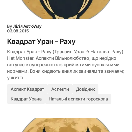
By
Лілія AstroWay
03.08.2015
Квадрат Уран – Раху
Квадрат Уран – Раху (Транзит. Уран → Натальн. Раху)
Het Monster. Аспекти Вільнолюбство, що нерідко
вступає в суперечність із прийнятими суспільними
нормами. Вони кидають виклик звичаям та звичаям;
у житті…
Аспект Квадрат
Аспекти
Довідник
Квадрат Урана
Натальні аспекти гороскопа