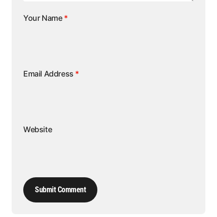
Your Name
*
Email Address
*
Website
Submit Comment