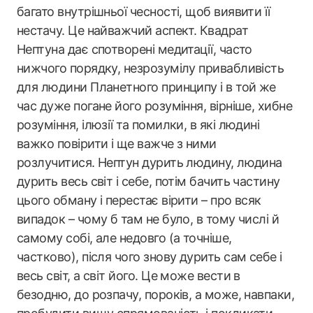
багато внутрішньої чесності, щоб виявити її
нестачу. Це найважчий аспект. Квадрат
Нептуна дає спотворені медитації, часто
нижчого порядку, незрозумілу привабливість
для людини Планетного принципу і в той же
час дуже погане його розуміння, вірніше, хибне
розуміння, ілюзії та помилки, в які людині
важко повірити і ще важче з ними
розлучитися. Нептун дурить людину, людина
дурить весь світ і себе, потім бачить частину
цього обману і перестає вірити – про всяк
випадок – чому б там не було, в тому числі й
самому собі, але недовго (а точніше,
частково), після чого знову дурить сам себе і
весь світ, а світ його. Це може вести в
безодню, до розпачу, пороків, а може, навпаки,