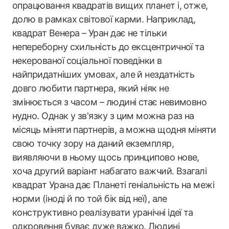
опрацювання квадратів вищих планет і, отже,
долю в рамках світової карми. Наприклад,
квадрат Венера – Уран дає не тільки
непереборну схильність до ексцентричної та
некерованої соціальної поведінки в
найпридатніших умовах, але й нездатність
довго любити партнера, який ніяк не
змінюється з часом – людині стає невимовно
нудно. Однак у зв'язку з цим можна раз на
місяць міняти партнерів, а можна щодня міняти
свою точку зору на даний екземпляр,
виявляючи в ньому щось принципово нове,
хоча другий варіант набагато важчий. Взагалі
квадрат Урана дає Планеті геніальність на межі
норми (іноді й по той бік від неї), але
конструктивно реалізувати уранічні ідеї та
одкровення буває дуже важко. Людині