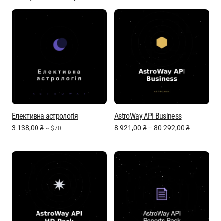
Елективна астрологія
AstroWay API Business
3 138,00
₴
8 921,00
₴
–
80 292,00
₴
~ $70