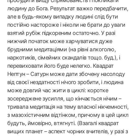
пробудити вищу спрямованість і покликати
людину до Бога. Результат важко передбачити,
але в будь-якому випадку людині слід бути
постійно настороже і ніколи не брати до уваги
взятий рубіж підкореним остаточно. У разі
нижчий початок може харчуватися дуже
брудними медитаціями (на рівні алкоголю,
наркотиків, сімейних скандалів тощо. буд.), і
перевиховати його буде нелегко. Квадрат
Нептун – Сатурн може дати збочену насолоду
від своєї нездатності нічого зробити, і людина
може довгий час жити в циклі: коротке
зосереджене зусилля, що кінчається нічим –
тривала медитація на тему власної нікчемності,
з мазохістичним відтінком, причому в цей цикл
будуть, ймовірно, втягнуті. (Взагалі квадрат
вищих планет – аспект чорних вчителів, у разі з