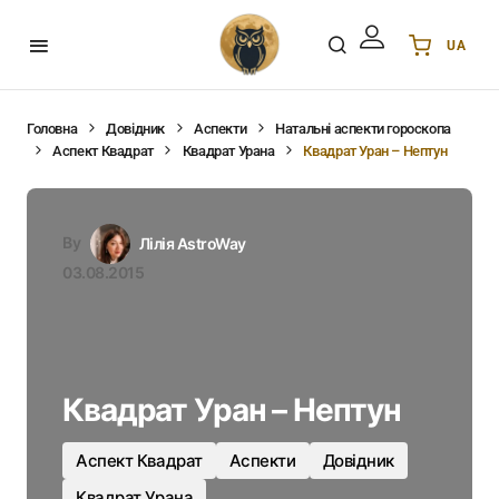
UA
Українська
UA
English
EN
Головна
Довідник
Аспекти
Натальні аспекти гороскопа
Аспект Квадрат
Квадрат Урана
Квадрат Уран – Нептун
Deutsch
DE
Polski
PL
Español
ES
By
Лілія AstroWay
Português
PT
03.08.2015
हिन्दी
IN
Français
FR
한국어
KR
Квадрат Уран – Нептун
Аспект Квадрат
Аспекти
Довідник
Квадрат Урана