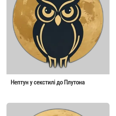
Нептун у секстилі до Плутона