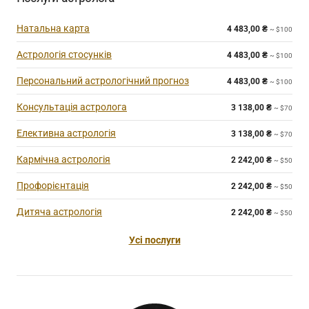
Натальна карта
4 483,00
₴
~ $100
Астрологія стосунків
4 483,00
₴
~ $100
Персональний астрологічний прогноз
4 483,00
₴
~ $100
Консультація астролога
3 138,00
₴
~ $70
Елективна астрологія
3 138,00
₴
~ $70
Кармічна астрологія
2 242,00
₴
~ $50
Профорієнтація
2 242,00
₴
~ $50
Дитяча астрологія
2 242,00
₴
~ $50
Усі послуги