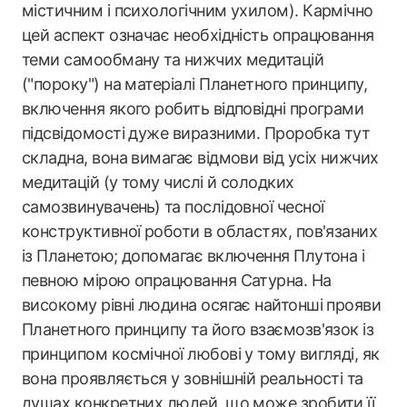
містичним і психологічним ухилом). Кармічно
цей аспект означає необхідність опрацювання
теми самообману та нижчих медитацій
("пороку") на матеріалі Планетного принципу,
включення якого робить відповідні програми
підсвідомості дуже виразними. Проробка тут
складна, вона вимагає відмови від усіх нижчих
медитацій (у тому числі й солодких
самозвинувачень) та послідовної чесної
конструктивної роботи в областях, пов'язаних
із Планетою; допомагає включення Плутона і
певною мірою опрацювання Сатурна. На
високому рівні людина осягає найтонші прояви
Планетного принципу та його взаємозв'язок із
принципом космічної любові у тому вигляді, як
вона проявляється у зовнішній реальності та
душах конкретних людей, що може зробити її