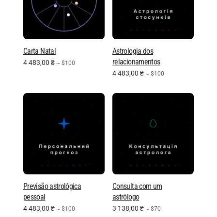
Carta Natal
Astrologia dos
relacionamentos
4 483,00
₴
~ $100
4 483,00
₴
~ $100
Previsão astrológica
Consulta com um
pessoal
astrólogo
4 483,00
₴
3 138,00
₴
~ $100
~ $70