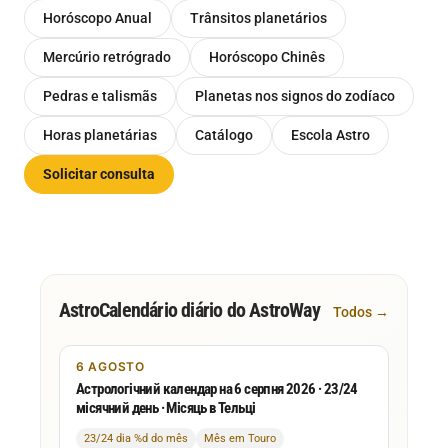
Horóscopo Anual
Trânsitos planetários
Mercúrio retrógrado
Horóscopo Chinês
Pedras e talismãs
Planetas nos signos do zodíaco
Horas planetárias
Catálogo
Escola Astro
Solicitar consulta
AstroCalendário diário do AstroWay
Todos →
6 AGOSTO
Астрологічний календар на 6 серпня 2026 · 23/24
місячний день · Місяць в Тельці
23/24 dia %d do mês
Mês em Touro