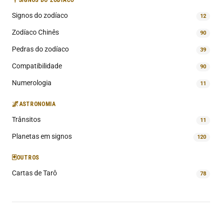
♈
Signos do zodíaco
12
Zodíaco Chinês
90
Pedras do zodíaco
39
Compatibilidade
90
Numerologia
11
🌌
ASTRONOMIA
Trânsitos
11
Planetas em signos
120
🃏
OUTROS
Cartas de Tarô
78