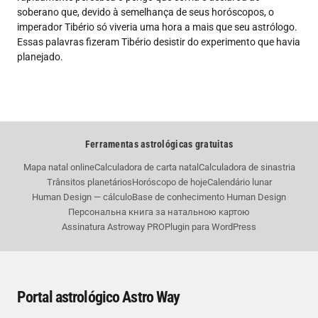
soberano que, devido à semelhança de seus horóscopos, o
imperador Tibério só viveria uma hora a mais que seu astrólogo.
Essas palavras fizeram Tibério desistir do experimento que havia
planejado.
Ferramentas astrológicas gratuitas
Mapa natal online
Calculadora de carta natal
Calculadora de sinastria
Trânsitos planetários
Horóscopo de hoje
Calendário lunar
Human Design — cálculo
Base de conhecimento Human Design
Персональна книга за натальною картою
Assinatura Astroway PRO
Plugin para WordPress
Portal astrológico Astro Way