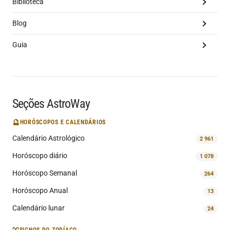
Biblioteca
Blog
Guia
Seções AstroWay
🔮
HORÓSCOPOS E CALENDÁRIOS
Calendário Astrológico
2 961
Horóscopo diário
1 078
Horóscopo Semanal
264
Horóscopo Anual
13
Calendário lunar
24
SIGNOS DO ZODÍACO