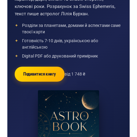
ключові роки. Розрахунок за Swiss Ephemeris,
текст пише астролог Лілія Бурхан.
Розділи за планетами, домами й аспектами саме
твоєї карти
Готовність 7-10 днів, українською або
англійською
Digital PDF або друкований примірник
Подивитися книгу
від 1 748 ₴