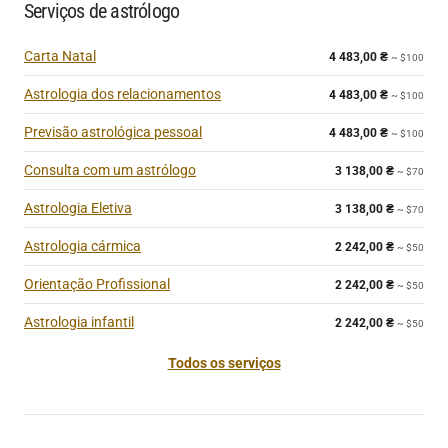
Serviços de astrólogo
Carta Natal
4 483,00
₴
~ $100
Astrologia dos relacionamentos
4 483,00
₴
~ $100
Previsão astrológica pessoal
4 483,00
₴
~ $100
Consulta com um astrólogo
3 138,00
₴
~ $70
Astrologia Eletiva
3 138,00
₴
~ $70
Astrologia cármica
2 242,00
₴
~ $50
Orientação Profissional
2 242,00
₴
~ $50
Astrologia infantil
2 242,00
₴
~ $50
Todos os serviços