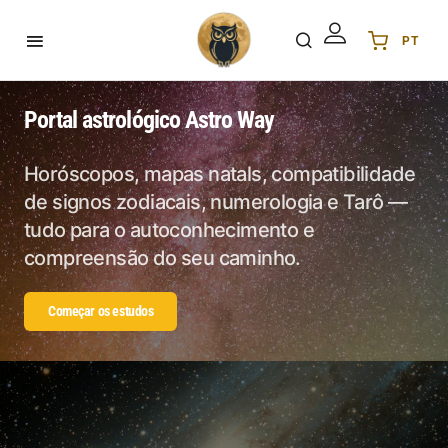
PT
Українська
UA
English
EN
Portal astrológico Astro Way
Deutsch
DE
Polski
PL
Horóscopos, mapas natals, compatibilidade
de signos zodiacais, numerologia e Tarô —
Español
ES
tudo para o autoconhecimento e
Português
PT
compreensão do seu caminho.
हिन्दी
IN
Français
FR
Começar os estudos
한국어
KR