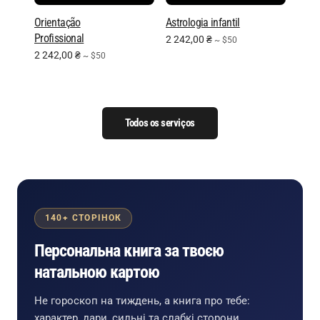
Orientação
Astrologia infantil
Profissional
2 242,00
₴
~ $50
2 242,00
₴
~ $50
Todos os serviços
140+ СТОРІНОК
Персональна книга за твоєю
натальною картою
Не гороскоп на тиждень, а книга про тебе:
характер, дари, сильні та слабкі сторони,