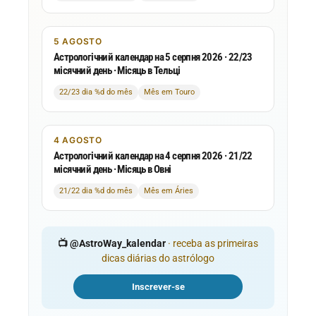
5 AGOSTO
Астрологічний календар на 5 серпня 2026 · 22/23
місячний день · Місяць в Тельці
22/23 dia %d do mês
Mês em Touro
4 AGOSTO
Астрологічний календар на 4 серпня 2026 · 21/22
місячний день · Місяць в Овні
21/22 dia %d do mês
Mês em Áries
📺 @AstroWay_kalendar
· receba as primeiras
dicas diárias do astrólogo
Inscrever-se