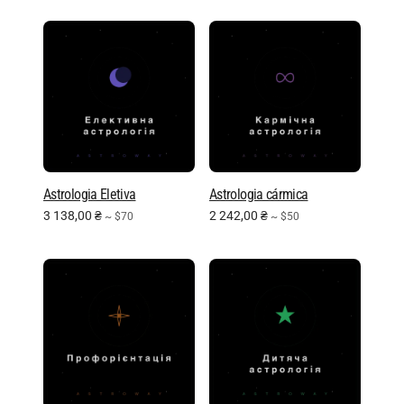
Astrologia Eletiva
Astrologia cármica
3 138,00
₴
2 242,00
₴
~ $70
~ $50