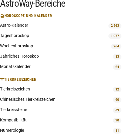
AstroWay-Bereiche
🔮
HOROSKOPE UND KALENDER
Astro-Kalender
2 963
Tageshoroskop
1 077
Wochenhoroskop
264
Jährliches Horoskop
13
Monatskalender
24
♈
TIERKREISZEICHEN
Tierkreiszeichen
12
Chinesisches Tierkreiszeichen
90
Tierkreissteine
39
Kompatibilität
90
Numerologie
11