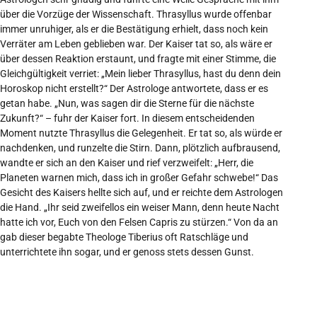
über die Vorzüge der Wissenschaft. Thrasyllus wurde offenbar
immer unruhiger, als er die Bestätigung erhielt, dass noch kein
Verräter am Leben geblieben war. Der Kaiser tat so, als wäre er
über dessen Reaktion erstaunt, und fragte mit einer Stimme, die
Gleichgültigkeit verriet: „Mein lieber Thrasyllus, hast du denn dein
Horoskop nicht erstellt?“ Der Astrologe antwortete, dass er es
getan habe. „Nun, was sagen dir die Sterne für die nächste
Zukunft?“ – fuhr der Kaiser fort. In diesem entscheidenden
Moment nutzte Thrasyllus die Gelegenheit. Er tat so, als würde er
nachdenken, und runzelte die Stirn. Dann, plötzlich aufbrausend,
wandte er sich an den Kaiser und rief verzweifelt: „Herr, die
Planeten warnen mich, dass ich in großer Gefahr schwebe!“ Das
Gesicht des Kaisers hellte sich auf, und er reichte dem Astrologen
die Hand. „Ihr seid zweifellos ein weiser Mann, denn heute Nacht
hatte ich vor, Euch von den Felsen Capris zu stürzen.“ Von da an
gab dieser begabte Theologe Tiberius oft Ratschläge und
unterrichtete ihn sogar, und er genoss stets dessen Gunst.