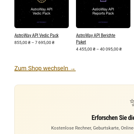
AstroWay API Vedic Pack
AstroWay API Berichte
Paket
855,00
₴
–
7 695,00
₴
4 455,00
₴
–
40 095,00
₴
Zum Shop wechseln →
Erforschen Sie die
Kostenlose Rechner, Geburtskarte, Online-