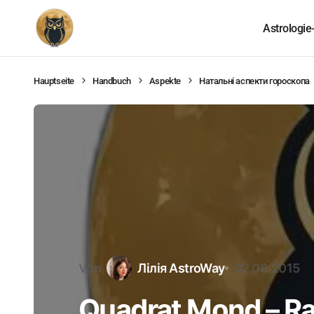
Astrologie
Hauptseite
Handbuch
Aspekte
Натальні аспекти гороскопа
Von
Лілія AstroWay
02.08.2015
Quadrat Mond – R