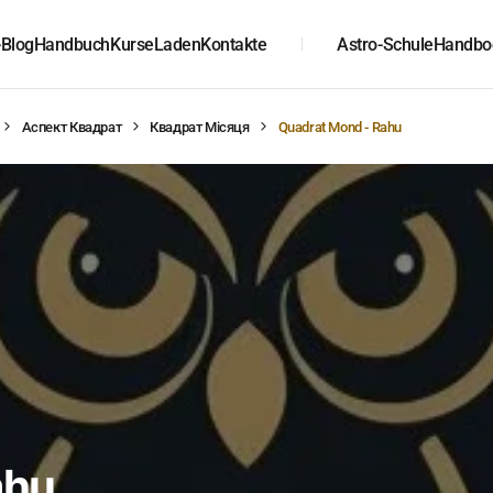
-Blog
Handbuch
Kurse
Laden
Kontakte
Astro-Schule
Handbo
Аспект Квадрат
Квадрат Місяця
Quadrat Mond - Rahu
ahu