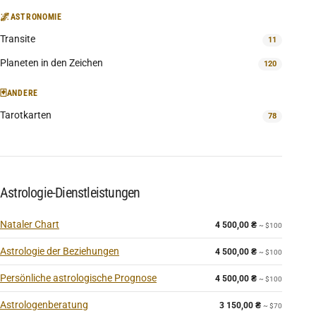
🌌
ASTRONOMIE
Transite
11
Planeten in den Zeichen
120
🃏
ANDERE
Tarotkarten
78
Astrologie-Dienstleistungen
Nataler Chart
4 500,00
₴
~ $100
Astrologie der Beziehungen
4 500,00
₴
~ $100
Persönliche astrologische Prognose
4 500,00
₴
~ $100
Astrologenberatung
3 150,00
₴
~ $70