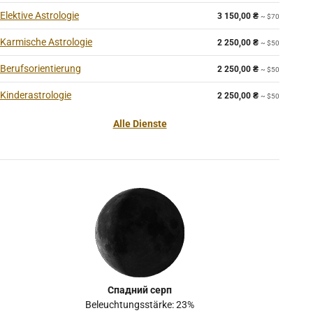
Elektive Astrologie
3 150,00
₴
~ $70
Karmische Astrologie
2 250,00
₴
~ $50
Berufsorientierung
2 250,00
₴
~ $50
Kinderastrologie
2 250,00
₴
~ $50
Alle Dienste
Спадний серп
Beleuchtungsstärke: 23%