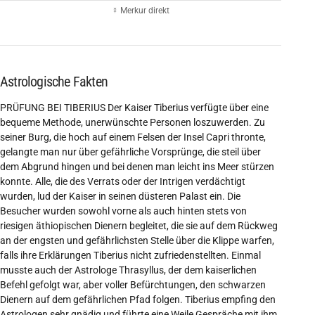
☿ Merkur direkt
Astrologische Fakten
PRÜFUNG BEI TIBERIUS Der Kaiser Tiberius verfügte über eine
bequeme Methode, unerwünschte Personen loszuwerden. Zu
seiner Burg, die hoch auf einem Felsen der Insel Capri thronte,
gelangte man nur über gefährliche Vorsprünge, die steil über
dem Abgrund hingen und bei denen man leicht ins Meer stürzen
konnte. Alle, die des Verrats oder der Intrigen verdächtigt
wurden, lud der Kaiser in seinen düsteren Palast ein. Die
Besucher wurden sowohl vorne als auch hinten stets von
riesigen äthiopischen Dienern begleitet, die sie auf dem Rückweg
an der engsten und gefährlichsten Stelle über die Klippe warfen,
falls ihre Erklärungen Tiberius nicht zufriedenstellten. Einmal
musste auch der Astrologe Thrasyllus, der dem kaiserlichen
Befehl gefolgt war, aber voller Befürchtungen, den schwarzen
Dienern auf dem gefährlichen Pfad folgen. Tiberius empfing den
Astrologen sehr gnädig und führte eine Weile Gespräche mit ihm