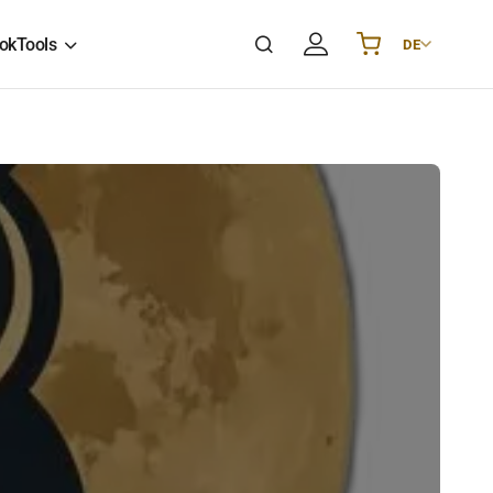
ok
Tools
DE
Українська
UA
English
EN
Deutsch
DE
Polski
PL
Español
ES
Português
PT
हिन्दी
IN
Français
FR
한국어
KR