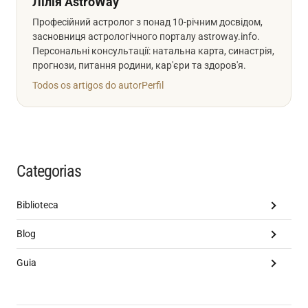
Лілія AstroWay
Професійний астролог з понад 10-річним досвідом,
засновниця астрологічного порталу astroway.info.
Персональні консультації: натальна карта, синастрія,
прогнози, питання родини, кар'єри та здоров'я.
Todos os artigos do autor
Perfil
Categorias
Biblioteca
Blog
Guia