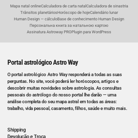
Mapa natal online
Calculadora de carta natal
Calculadora de sinastria
Trânsitos planetários
Horóscopo de hoje
Calendário lunar
Human Design — cálculo
Base de conhecimento Human Design
Персональна книга за натальною картою
Assinatura Astroway PRO
Plugin para WordPress
Portal astrológico Astro Way
O portal astrológico Astro Way responderá a todas as suas
perguntas. No site, você poderá ler horóscopos, artigos e
descobrir muitas novidades sobre astrologia. As consultas
pessoais do astrólogo do nosso portal lhe darão — uma
análise completa do seu mapa astral em todas as áreas:
trabalho, vida pessoal, casamento, filhos, saúde e muito mais.
Shipping
Devolução e Troca