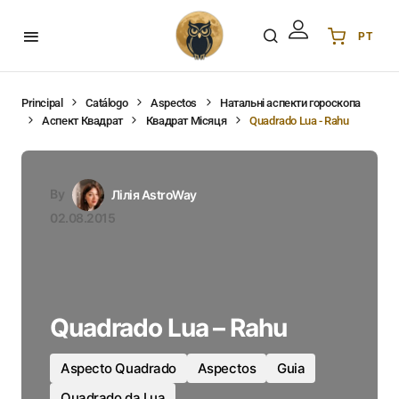
PT
Українська
UA
English
EN
Principal
Catálogo
Aspectos
Натальні аспекти гороскопа
Аспект Квадрат
Квадрат Місяця
Quadrado Lua - Rahu
Deutsch
DE
Polski
PL
Español
ES
By
Лілія AstroWay
Português
PT
02.08.2015
हिन्दी
IN
Français
FR
한국어
KR
Quadrado Lua – Rahu
Aspecto Quadrado
Aspectos
Guia
Quadrado da Lua