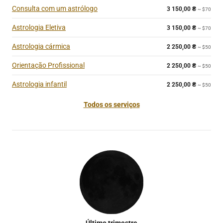
Consulta com um astrólogo
3 150,00
₴
~ $70
Astrologia Eletiva
3 150,00
₴
~ $70
Astrologia cármica
2 250,00
₴
~ $50
Orientação Profissional
2 250,00
₴
~ $50
Astrologia infantil
2 250,00
₴
~ $50
Todos os serviços