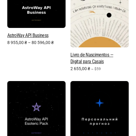
AstroWay API Business
8 955,00
₴
–
80 596,00
₴
Livro de Nascimentos —
Digital para Casais
2 655,00
₴
~ $59