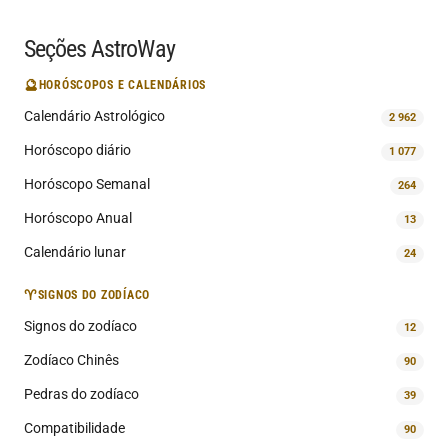
Seções AstroWay
🔮
HORÓSCOPOS E CALENDÁRIOS
Calendário Astrológico
2 962
Horóscopo diário
1 077
Horóscopo Semanal
264
Horóscopo Anual
13
Calendário lunar
24
♈
SIGNOS DO ZODÍACO
Signos do zodíaco
12
Zodíaco Chinês
90
Pedras do zodíaco
39
Compatibilidade
90