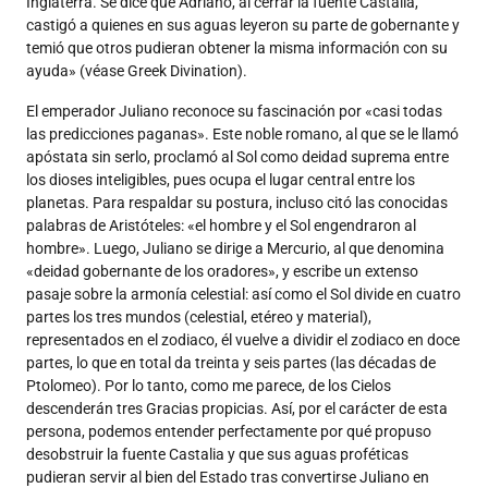
Inglaterra. Se dice que Adriano, al cerrar la fuente Castalia,
castigó a quienes en sus aguas leyeron su parte de gobernante y
temió que otros pudieran obtener la misma información con su
ayuda» (véase Greek Divination).
El emperador Juliano reconoce su fascinación por «casi todas
las predicciones paganas». Este noble romano, al que se le llamó
apóstata sin serlo, proclamó al Sol como deidad suprema entre
los dioses inteligibles, pues ocupa el lugar central entre los
planetas. Para respaldar su postura, incluso citó las conocidas
palabras de Aristóteles: «el hombre y el Sol engendraron al
hombre». Luego, Juliano se dirige a Mercurio, al que denomina
«deidad gobernante de los oradores», y escribe un extenso
pasaje sobre la armonía celestial: así como el Sol divide en cuatro
partes los tres mundos (celestial, etéreo y material),
representados en el zodiaco, él vuelve a dividir el zodiaco en doce
partes, lo que en total da treinta y seis partes (las décadas de
Ptolomeo). Por lo tanto, como me parece, de los Cielos
descenderán tres Gracias propicias. Así, por el carácter de esta
persona, podemos entender perfectamente por qué propuso
desobstruir la fuente Castalia y que sus aguas proféticas
pudieran servir al bien del Estado tras convertirse Juliano en