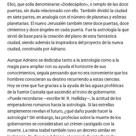
Elio), que solía denominarse «Dodecápilon», o templo de las doce
puertas, sin duda relacionado con ello. También dividió la ciudad
en siete partes, en analogía con el número de planetas y esferas
planetarias. El nuevo Jerusalén también tiene doce puertas, doce
cimientos y doce ángeles en cada puerta. Fue la astrología la que
sirvió de base para la creación del plano de esta fantástica
ciudad, siendo además la inspiradora del proyecto de la nueva
ciudad, construida por Adriano.
Aunque Adriano se dedicaba tanto a la astrología como a la
magia para ampliar con su ayuda el horizonte de sus
conocimientos, seguía pensando que no era conveniente que los
hombres conocieran su destino recurriendo a estas ciencias.
Hoy se cree que fue gracias a la ayuda de las aguas proféticas
de la fuente Castalia que ascendió al trono de gobernante.
«Puede recordarse —escribe W. R. Halliday—, la actitud de los
emperadores romanos hacia la astrología. Si las estrellas
simplemente revelan el futuro, ¿qué daño puede hacer la
astrología? Sin embargo, las profecías sobre la muerte de los
gobernantes se consideraban un crimen castigado con la
muerte. La reina Isabel también tuvo un decreto similar en