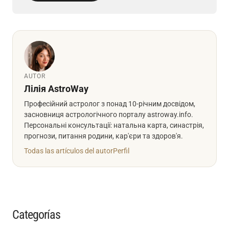
AUTOR
Лілія AstroWay
Професійний астролог з понад 10-річним досвідом,
засновниця астрологічного порталу astroway.info.
Персональні консультації: натальна карта, синастрія,
прогнози, питання родини, кар'єри та здоров'я.
Todas las artículos del autor
Perfil
Categorías