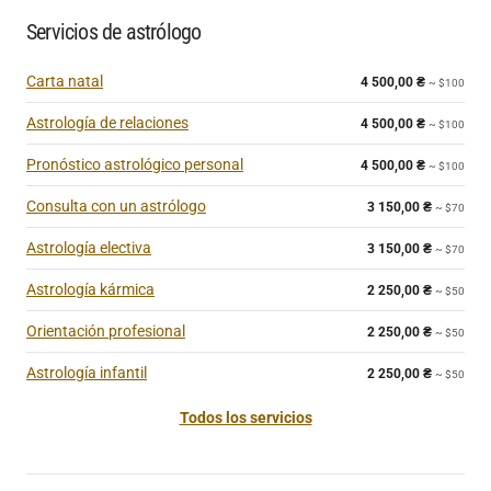
Servicios de astrólogo
Carta natal
4 500,00
₴
~ $100
Astrología de relaciones
4 500,00
₴
~ $100
Pronóstico astrológico personal
4 500,00
₴
~ $100
Consulta con un astrólogo
3 150,00
₴
~ $70
Astrología electiva
3 150,00
₴
~ $70
Astrología kármica
2 250,00
₴
~ $50
Orientación profesional
2 250,00
₴
~ $50
Astrología infantil
2 250,00
₴
~ $50
Todos los servicios