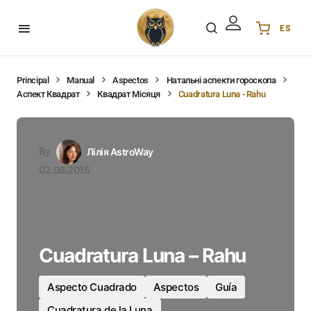
ES
Українська
UA
English
EN
Principal
Manual
Aspectos
Натальні аспекти гороскопа
Аспект Квадрат
Квадрат Місяця
Cuadratura Luna - Rahu
Deutsch
DE
Polski
PL
Español
ES
By
Лілія AstroWay
Português
PT
02.08.2015
हिन्दी
IN
Français
FR
한국어
KR
Cuadratura Luna – Rahu
Aspecto Cuadrado
Aspectos
Guía
Cuadratura de la Luna