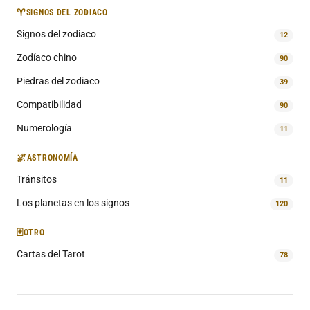
♈
SIGNOS DEL ZODIACO
Signos del zodiaco
12
Zodíaco chino
90
Piedras del zodiaco
39
Compatibilidad
90
Numerología
11
🌌
ASTRONOMÍA
Tránsitos
11
Los planetas en los signos
120
🃏
OTRO
Cartas del Tarot
78