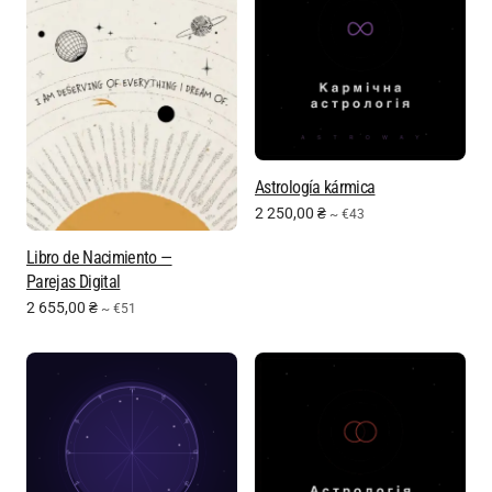
Astrología kármica
2 250,00
₴
~ €43
Libro de Nacimiento —
Parejas Digital
2 655,00
₴
~ €51