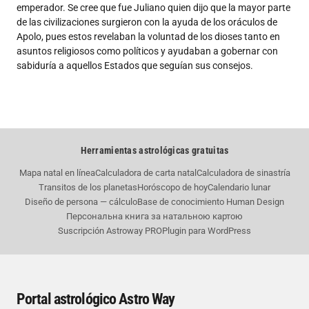
emperador. Se cree que fue Juliano quien dijo que la mayor parte
de las civilizaciones surgieron con la ayuda de los oráculos de
Apolo, pues estos revelaban la voluntad de los dioses tanto en
asuntos religiosos como políticos y ayudaban a gobernar con
sabiduría a aquellos Estados que seguían sus consejos.
Herramientas astrológicas gratuitas
Mapa natal en línea
Calculadora de carta natal
Calculadora de sinastría
Transitos de los planetas
Horóscopo de hoy
Calendario lunar
Diseño de persona — cálculo
Base de conocimiento Human Design
Персональна книга за натальною картою
Suscripción Astroway PRO
Plugin para WordPress
Portal astrológico Astro Way