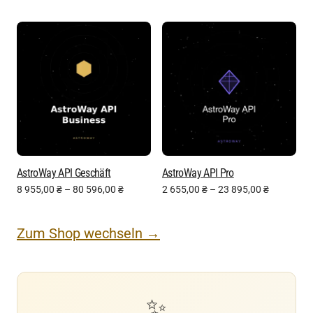
AstroWay API Geschäft
AstroWay API Pro
8 955,00
₴
–
80 596,00
₴
2 655,00
₴
–
23 895,00
₴
Zum Shop wechseln →
✨