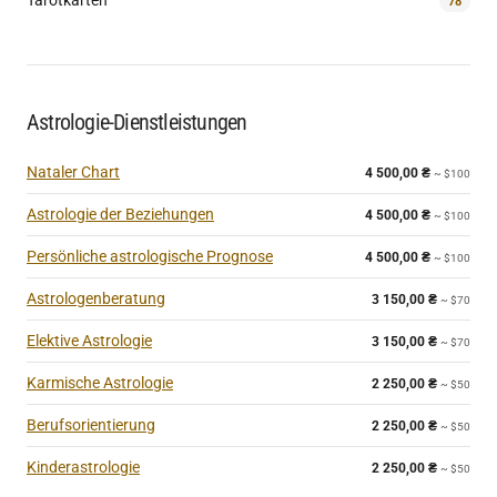
Tarotkarten
78
Astrologie-Dienstleistungen
Nataler Chart
4 500,00
₴
~ $100
Astrologie der Beziehungen
4 500,00
₴
~ $100
Persönliche astrologische Prognose
4 500,00
₴
~ $100
Astrologenberatung
3 150,00
₴
~ $70
Elektive Astrologie
3 150,00
₴
~ $70
Karmische Astrologie
2 250,00
₴
~ $50
Berufsorientierung
2 250,00
₴
~ $50
Kinderastrologie
2 250,00
₴
~ $50