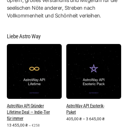
opfern, großes Verständnis und Mitgefühl für die
seelischen Nöte anderer, Streben nach
Vollkommenheit und Schönheit verleihen.
Liebe Astro Way
AstroWay API Gründer
AstroWay API Esoterik-
Lifetime Deal — Indie-Tier
Paket
für immer
405,00
₴
–
3 645,00
₴
13 455,00
₴
~ €258