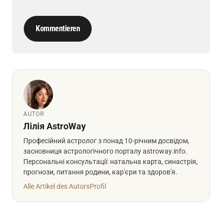
Kommentieren
AUTOR
Лілія AstroWay
Професійний астролог з понад 10-річним досвідом,
засновниця астрологічного порталу astroway.info.
Персональні консультації: натальна карта, синастрія,
прогнози, питання родини, кар'єри та здоров'я.
Alle Artikel des Autors
Profil