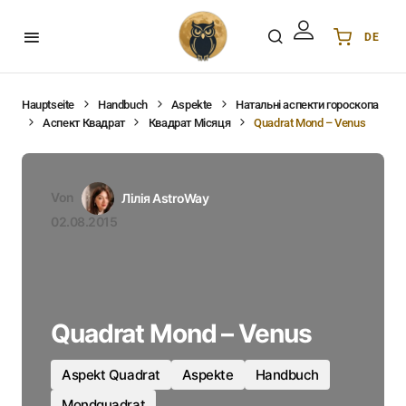
DE
Українська
UA
English
EN
Hauptseite
Handbuch
Aspekte
Натальні аспекти гороскопа
Аспект Квадрат
Квадрат Місяця
Quadrat Mond – Venus
Deutsch
DE
Polski
PL
Español
ES
Von
Лілія AstroWay
Português
PT
02.08.2015
हिन्दी
IN
Français
FR
한국어
KR
Quadrat Mond – Venus
Aspekt Quadrat
Aspekte
Handbuch
Mondquadrat