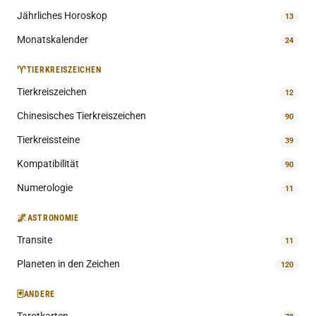
Jährliches Horoskop
13
Monatskalender
24
♈
TIERKREISZEICHEN
Tierkreiszeichen
12
Chinesisches Tierkreiszeichen
90
Tierkreissteine
39
Kompatibilität
90
Numerologie
11
🌌
ASTRONOMIE
Transite
11
Planeten in den Zeichen
120
🃏
ANDERE