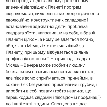
до хвороб), а в докладному і ретельному
вивченні відповідних Планеті програм
підсвідомості, виділенні в них егоцентричної та
еволюційно-конструктивних складових і
встановленні адекватної дієти: проблема
квадрата з'їсти, направивши на себе, вібрації
Планети цілком, а йому це вдається погано,
або, якщо Місяць істотно сильніший за
Планету, при цьому відбувається сильна
профанація останньої. Наприклад, квадрат
Місяць – Венера може зробити людину
безжальним споживачем протилежної статі,
яка підсвідомо сприймається (принаймні, в
коханні) як безумовно примітивний і грубий, і
виробити в собі повагу (тобто навичка, що
перешкоджає свідомій і підсвідомій профанації)
до іншої статі людини. Опрацювання дає