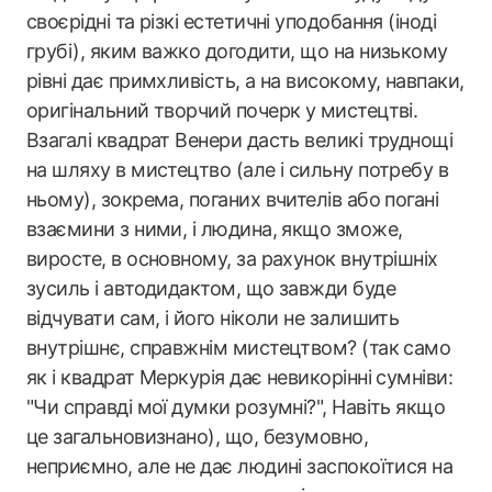
своєрідні та різкі естетичні уподобання (іноді
грубі), яким важко догодити, що на низькому
рівні дає примхливість, а на високому, навпаки,
оригінальний творчий почерк у мистецтві.
Взагалі квадрат Венери дасть великі труднощі
на шляху в мистецтво (але і сильну потребу в
ньому), зокрема, поганих вчителів або погані
взаємини з ними, і людина, якщо зможе,
виросте, в основному, за рахунок внутрішніх
зусиль і автодидактом, що завжди буде
відчувати сам, і його ніколи не залишить
внутрішнє, справжнім мистецтвом? (так само
як і квадрат Меркурія дає невикорінні сумніви:
"Чи справді мої думки розумні?", Навіть якщо
це загальновизнано), що, безумовно,
неприємно, але не дає людині заспокоїтися на