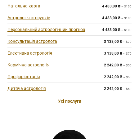
Натальна карта
4 483,00
₴
~ $100
Астрологія стосунків
4 483,00
₴
~ $100
Персональний астрологічний прогноз
4 483,00
₴
~ $100
Консультація астролога
3 138,00
₴
~ $70
Елективна астрологія
3 138,00
₴
~ $70
Кармічна астрологія
2 242,00
₴
~ $50
Профорієнтація
2 242,00
₴
~ $50
Дитяча астрологія
2 242,00
₴
~ $50
Усі послуги