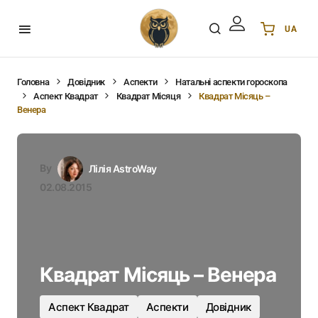
UA
Українська
UA
English
EN
Головна
Довідник
Аспекти
Натальні аспекти гороскопа
Аспект Квадрат
Квадрат Місяця
Квадрат Місяць –
Deutsch
DE
Венера
Polski
PL
Español
ES
Português
PT
By
Лілія AstroWay
हिन्दी
IN
02.08.2015
Français
FR
한국어
KR
Квадрат Місяць – Венера
Аспект Квадрат
Аспекти
Довідник