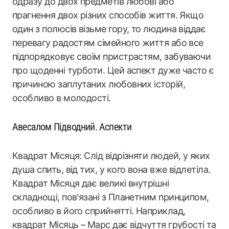
одразу до двох предметів любові або
прагнення двох різних способів життя. Якщо
один з полюсів візьме гору, то людина віддає
перевагу радостям сімейного життя або все
підпорядковує своїм пристрастям, забуваючи
про щоденні турботи. Цей аспект дуже часто є
причиною заплутаних любовних історій,
особливо в молодості.
Авесалом Підводний. Аспекти
Квадрат Місяця: Слід відрізняти людей, у яких
душа спить, від тих, у кого вона вже відлетіла.
Квадрат Місяця дає великі внутрішні
складнощі, пов'язані з Планетним принципом,
особливо в його сприйнятті. Наприклад,
квадрат Місяць – Марс дає відчуття грубості та