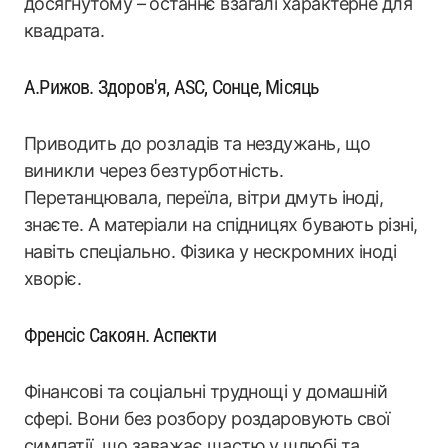
досягнутому – останнє взагалі характерне для
квадрата.
А.Рижов. Здоров'я, ASC, Сонце, Місяць
Приводить до розладів та нездужань, що
виникли через безтурботність.
Перетанцювала, переїла, вітри дмуть іноді,
знаєте. А матеріали на спідницях бувають різні,
навіть спеціально. Фізика у нескромних іноді
хворіє.
Френсіс Сакоян. Аспекти
Фінансові та соціальні труднощі у домашній
сфері. Вони без розбору роздаровують свої
симпатії, що заважає щастю у шлюбі та