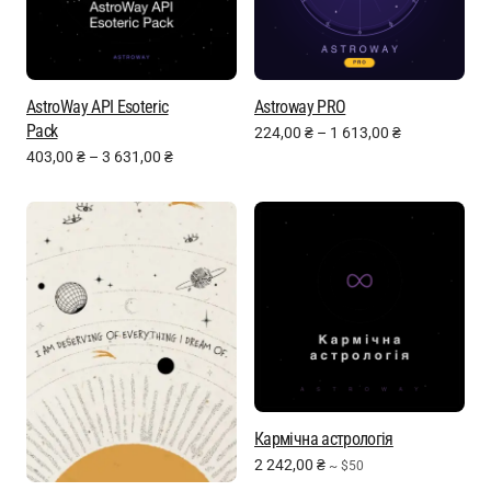
AstroWay API Esoteric
Astroway PRO
Pack
224,00
₴
–
1 613,00
₴
403,00
₴
–
3 631,00
₴
Кармічна астрологія
2 242,00
₴
~ $50