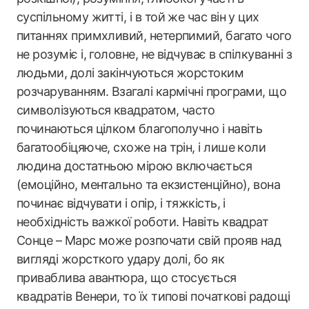
суспільному житті, і в той же час він у цих
питаннях примхливий, нетерпимий, багато чого
не розуміє і, головне, не відчуває в спілкуванні з
людьми, долі закінчуються жорстоким
розчаруванням. Взагалі кармічні програми, що
символізуються квадратом, часто
починаються цілком благополучно і навіть
багатообіцяюче, схоже на трін, і лише коли
людина достатньою мірою включається
(емоційно, ментально та екзистенційно), вона
починає відчувати і опір, і тяжкість, і
необхідність важкої роботи. Навіть квадрат
Сонце – Марс може розпочати свій прояв над
вигляді жорсткого удару долі, бо як
приваблива авантюра, що стосується
квадратів Венери, то їх типові початкові радощі