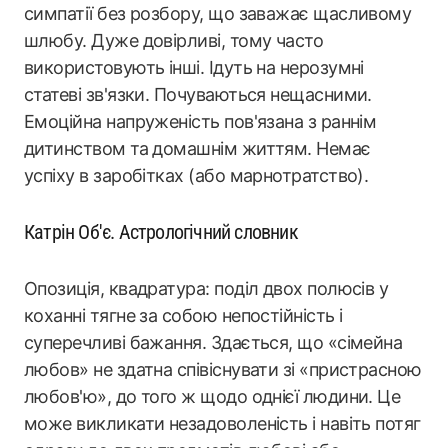
симпатії без розбору, що заважає щасливому
шлюбу. Дуже довірливі, тому часто
використовують інші. Ідуть на нерозумні
статеві зв'язки. Почуваються нещасними.
Емоційна напруженість пов'язана з раннім
дитинством та домашнім життям. Немає
успіху в заробітках (або марнотратство).
Катрін Об'є. Астрологічний словник
Опозиція, квадратура: поділ двох полюсів у
коханні тягне за собою непостійність і
суперечливі бажання. Здається, що «сімейна
любов» не здатна співіснувати зі «пристрасною
любов'ю», до того ж щодо однієї людини. Це
може викликати незадоволеність і навіть потяг