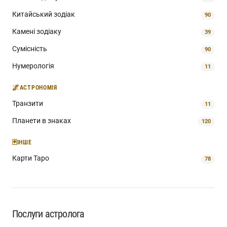
Китайський зодіак
90
Камені зодіаку
39
Сумісність
90
Нумерологія
11
🌌
АСТРОНОМІЯ
Транзити
11
Планети в знаках
120
🃏
ІНШЕ
Карти Таро
78
Послуги астролога