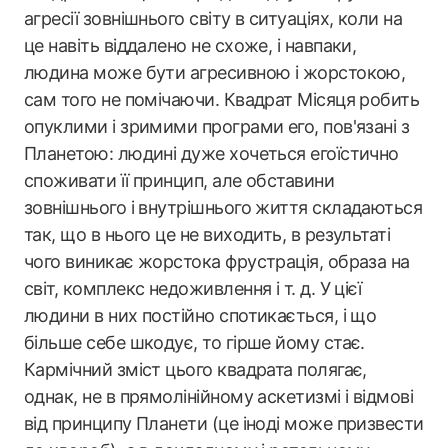
агресії зовнішнього світу в ситуаціях, коли на
це навіть віддалено не схоже, і навпаки,
людина може бути агресивною і жорстокою,
сам того не помічаючи. Квадрат Місяця робить
опуклими і зримими програми его, пов'язані з
Планетою: людині дуже хочеться егоїстично
споживати її принцип, але обставини
зовнішнього і внутрішнього життя складаються
так, що в нього це не виходить, в результаті
чого виникає жорстока фрустрація, образа на
світ, комплекс недоживлення і т. д. У цієї
людини в них постійно спотикається, і що
більше себе шкодує, то гірше йому стає.
Кармічний зміст цього квадрата полягає,
однак, не в прямолінійному аскетизмі і відмові
від принципу Планети (це іноді може призвести