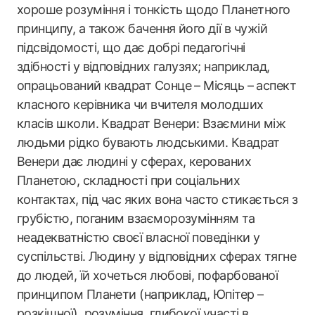
хороше розуміння і тонкість щодо Планетного
принципу, а також бачення його дії в чужій
підсвідомості, що дає добрі педагогічні
здібності у відповідних галузях; наприклад,
опрацьований квадрат Сонце – Місяць – аспект
класного керівника чи вчителя молодших
класів школи. Квадрат Венери: Взаємини між
людьми рідко бувають людськими. Квадрат
Венери дає людині у сферах, керованих
Планетою, складності при соціальних
контактах, під час яких вона часто стикається з
грубістю, поганим взаєморозумінням та
неадекватністю своєї власної поведінки у
суспільстві. Людину у відповідних сферах тягне
до людей, їй хочеться любові, пофарбованої
принципом Планети (наприклад, Юпітер –
розкішної), розуміння, глибокої участі в