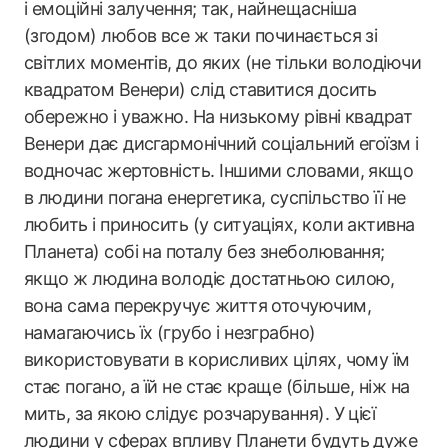
і емоційні залучення; так, найнещасніша
(згодом) любов все ж таки починається зі
світлих моментів, до яких (не тільки володіючи
квадратом Венери) слід ставитися досить
обережно і уважно. На низькому рівні квадрат
Венери дає дисгармонічний соціальний егоїзм і
водночас жертовність. Іншими словами, якщо
в людини погана енергетика, суспільство її не
любить і приносить (у ситуаціях, коли активна
Планета) собі на поталу без знеболювання;
якщо ж людина володіє достатньою силою,
вона сама перекручує життя оточуючим,
намагаючись їх (грубо і незграбно)
використовувати в корисливих цілях, чому їм
стає погано, а їй не стає краще (більше, ніж на
мить, за якою слідує розчарування). У цієї
людини у сферах впливу Планети будуть дуже