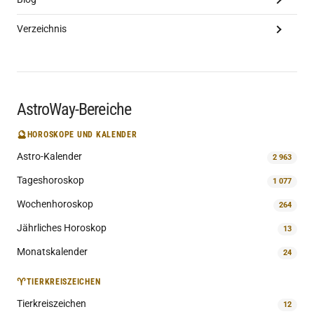
Verzeichnis
AstroWay-Bereiche
🔮
HOROSKOPE UND KALENDER
Astro-Kalender
2 963
Tageshoroskop
1 077
Wochenhoroskop
264
Jährliches Horoskop
13
Monatskalender
24
♈
TIERKREISZEICHEN
Tierkreiszeichen
12