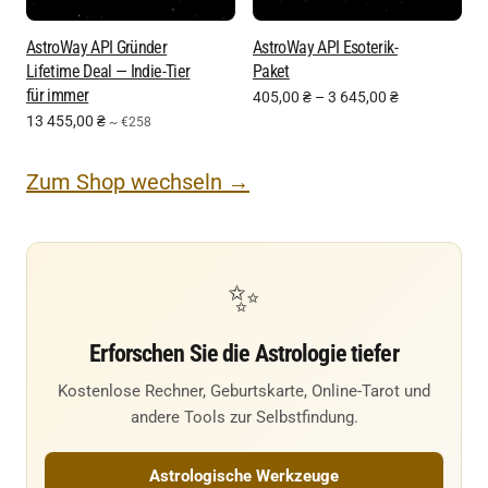
AstroWay API Gründer
AstroWay API Esoterik-
Lifetime Deal — Indie-Tier
Paket
für immer
405,00
₴
–
3 645,00
₴
13 455,00
₴
~ €258
Zum Shop wechseln →
✨
Erforschen Sie die Astrologie tiefer
Kostenlose Rechner, Geburtskarte, Online-Tarot und
andere Tools zur Selbstfindung.
Astrologische Werkzeuge