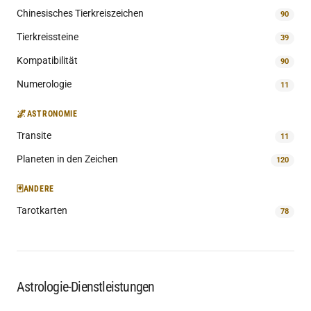
Chinesisches Tierkreiszeichen
90
Tierkreissteine
39
Kompatibilität
90
Numerologie
11
🌌
ASTRONOMIE
Transite
11
Planeten in den Zeichen
120
🃏
ANDERE
Tarotkarten
78
Astrologie-Dienstleistungen