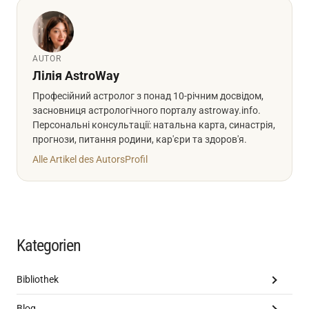
AUTOR
Лілія AstroWay
Професійний астролог з понад 10-річним досвідом,
засновниця астрологічного порталу astroway.info.
Персональні консультації: натальна карта, синастрія,
прогнози, питання родини, кар'єри та здоров'я.
Alle Artikel des Autors
Profil
Kategorien
Bibliothek
Blog