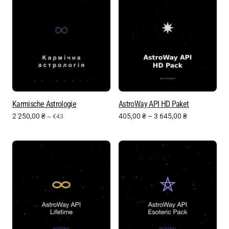
Karmische Astrologie
AstroWay API HD Paket
2 250,00
₴
405,00
₴
–
3 645,00
₴
~ €43