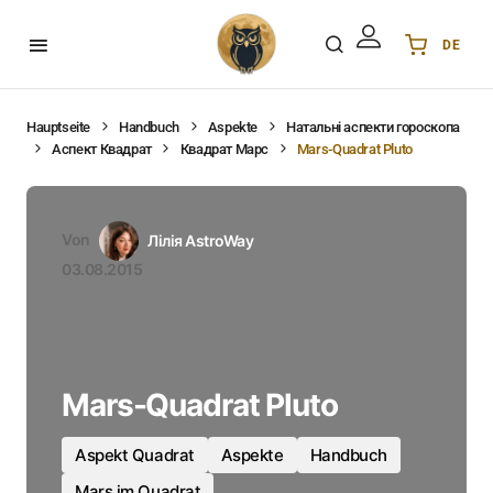
DE
Українська
UA
English
EN
Hauptseite
Handbuch
Aspekte
Натальні аспекти гороскопа
Аспект Квадрат
Квадрат Марс
Mars-Quadrat Pluto
Deutsch
DE
Polski
PL
Español
ES
Von
Лілія AstroWay
Português
PT
03.08.2015
हिन्दी
IN
Français
FR
한국어
KR
Mars-Quadrat Pluto
Aspekt Quadrat
Aspekte
Handbuch
Mars im Quadrat