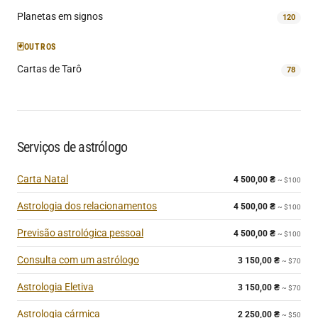
Planetas em signos
120
🃏
OUTROS
Cartas de Tarô
78
Serviços de astrólogo
Carta Natal
4 500,00
₴
~ $100
Astrologia dos relacionamentos
4 500,00
₴
~ $100
Previsão astrológica pessoal
4 500,00
₴
~ $100
Consulta com um astrólogo
3 150,00
₴
~ $70
Astrologia Eletiva
3 150,00
₴
~ $70
Astrologia cármica
2 250,00
₴
~ $50