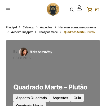
PT
Українська
UA
English
EN
Principal
Catálogo
Aspectos
Натальні аспекти гороскопа
Аспект Квадрат
Квадрат Марс
Quadrado Marte - Plutão
Deutsch
DE
Polski
PL
Español
ES
By
Лілія AstroWay
Português
PT
03.08.2015
हिन्दी
IN
Français
FR
한국어
KR
Quadrado Marte – Plutão
Aspecto Quadrado
Aspectos
Guia
Quadrado Marte