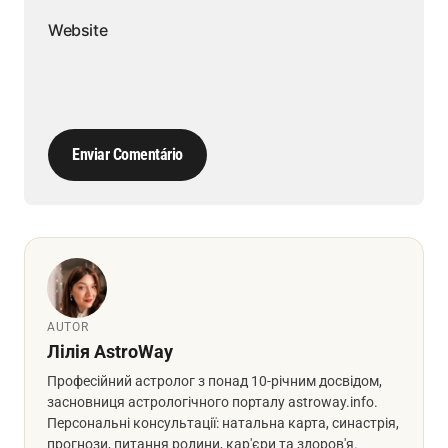
Website
Enviar Comentário
AUTOR
Лілія AstroWay
Професійний астролог з понад 10-річним досвідом,
засновниця астрологічного порталу astroway.info.
Персональні консультації: натальна карта, синастрія,
прогнози, питання родини, кар'єри та здоров'я.