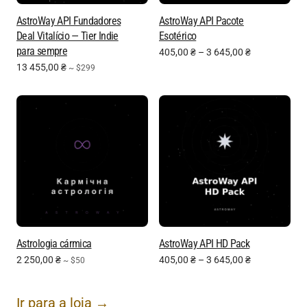
AstroWay API Fundadores
AstroWay API Pacote
Deal Vitalício — Tier Indie
Esotérico
para sempre
405,00
₴
–
3 645,00
₴
13 455,00
₴
~ $299
Astrologia cármica
AstroWay API HD Pack
2 250,00
₴
405,00
₴
–
3 645,00
₴
~ $50
Ir para a loja →