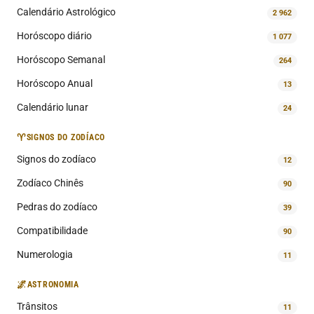
Calendário Astrológico
2 962
Horóscopo diário
1 077
Horóscopo Semanal
264
Horóscopo Anual
13
Calendário lunar
24
♈
SIGNOS DO ZODÍACO
Signos do zodíaco
12
Zodíaco Chinês
90
Pedras do zodíaco
39
Compatibilidade
90
Numerologia
11
🌌
ASTRONOMIA
Trânsitos
11