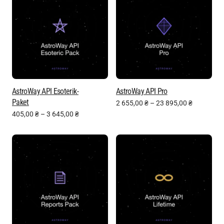
AstroWay API Esoterik-
AstroWay API Pro
Paket
2 655,00
₴
–
23 895,00
₴
405,00
₴
–
3 645,00
₴