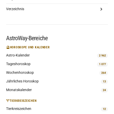
Verzeichnis
AstroWay-Bereiche
🔮
HOROSKOPE UND KALENDER
Astro-Kalender
2 962
Tageshoroskop
1 077
Wochenhoroskop
264
Jährliches Horoskop
13
Monatskalender
24
♈
TIERKREISZEICHEN
Tierkreiszeichen
12