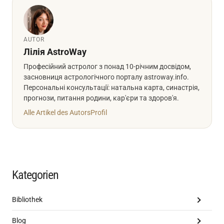
AUTOR
Лілія AstroWay
Професійний астролог з понад 10-річним досвідом,
засновниця астрологічного порталу astroway.info.
Персональні консультації: натальна карта, синастрія,
прогнози, питання родини, кар'єри та здоров'я.
Alle Artikel des Autors
Profil
Kategorien
Bibliothek
Blog