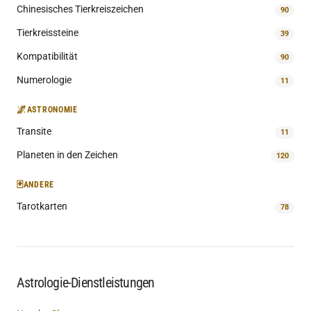
Chinesisches Tierkreiszeichen
90
Tierkreissteine
39
Kompatibilität
90
Numerologie
11
🌌
ASTRONOMIE
Transite
11
Planeten in den Zeichen
120
🃏
ANDERE
Tarotkarten
78
Astrologie-Dienstleistungen