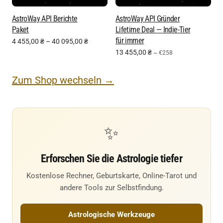
AstroWay API Berichte
AstroWay API Gründer
Paket
Lifetime Deal — Indie-Tier
für immer
4 455,00
₴
–
40 095,00
₴
13 455,00
₴
~ €258
Zum Shop wechseln →
✨
Erforschen Sie die Astrologie tiefer
Kostenlose Rechner, Geburtskarte, Online-Tarot und
andere Tools zur Selbstfindung.
Astrologische Werkzeuge