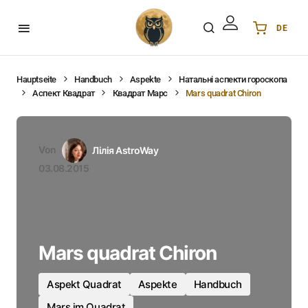
DE
Українська
UA
English
EN
Hauptseite
Handbuch
Aspekte
Натальні аспекти гороскопа
Аспект Квадрат
Квадрат Марс
Mars quadrat Chiron
Deutsch
DE
Polski
PL
Español
ES
Von
Лілія AstroWay
Português
PT
03.08.2015
हिन्दी
IN
Français
FR
한국어
KR
Mars quadrat Chiron
Aspekt Quadrat
Aspekte
Handbuch
Mars im Quadrat