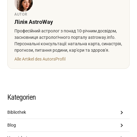
AUTOR
Лілія AstroWay
Професійний астролог з понад 10-річним досвідом,
засновниця астрологічного порталу astroway.info.
Персональні консультації: натальна карта, синастрія,
прогнози, питання родини, кар'єри та здоров'я.
Alle Artikel des Autors
Profil
Kategorien
Bibliothek
Blog