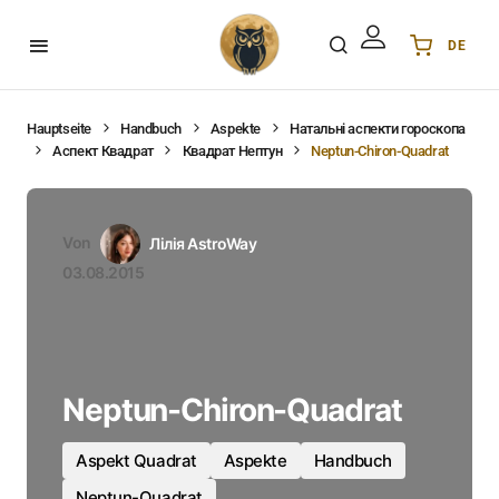
DE
Українська
UA
English
EN
Hauptseite
Handbuch
Aspekte
Натальні аспекти гороскопа
Аспект Квадрат
Квадрат Нептун
Neptun-Chiron-Quadrat
Deutsch
DE
Polski
PL
Español
ES
Von
Лілія AstroWay
Português
PT
03.08.2015
हिन्दी
IN
Français
FR
한국어
KR
Neptun-Chiron-Quadrat
Aspekt Quadrat
Aspekte
Handbuch
Neptun-Quadrat