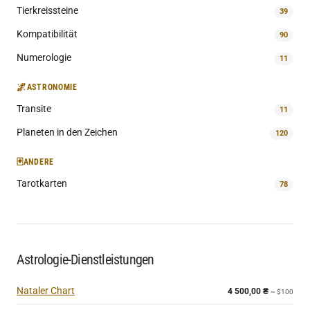
Tierkreissteine
39
Kompatibilität
90
Numerologie
11
🌌
ASTRONOMIE
Transite
11
Planeten in den Zeichen
120
🃏
ANDERE
Tarotkarten
78
Astrologie-Dienstleistungen
Nataler Chart
4 500,00
₴
~ $100