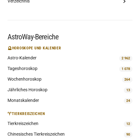
Verzeichnis
AstroWay-Bereiche
🔮
HOROSKOPE UND KALENDER
Astro-Kalender
2 962
Tageshoroskop
1 078
Wochenhoroskop
264
Jährliches Horoskop
13
Monatskalender
24
♈
TIERKREISZEICHEN
Tierkreiszeichen
12
Chinesisches Tierkreiszeichen
90