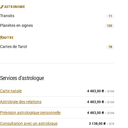
🌌
ASTRONOMIE
Transits
11
Planètes en signes
120
🃏
AUTRE
Cartes de Tarot
78
Services d'astrologue
Carte natale
4 483,00
₴
~ $100
Astrologie des relations
4 483,00
₴
~ $100
Prévision astrologique personnelle
4 483,00
₴
~ $100
Consultation avec un astrologue
3 138,00
₴
~ $70