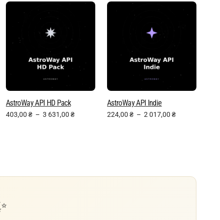
AstroWay API HD Pack
AstroWay API Indie
403,00
₴
–
3 631,00
₴
224,00
₴
–
2 017,00
₴
✨