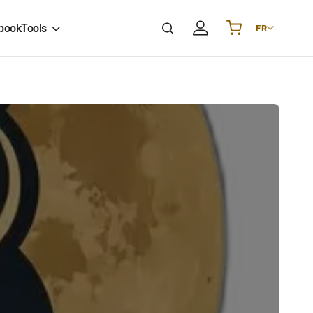
book
Tools
FR
Українська
UA
English
EN
Deutsch
DE
Polski
PL
Español
ES
Português
PT
हिन्दी
IN
Français
FR
한국어
KR