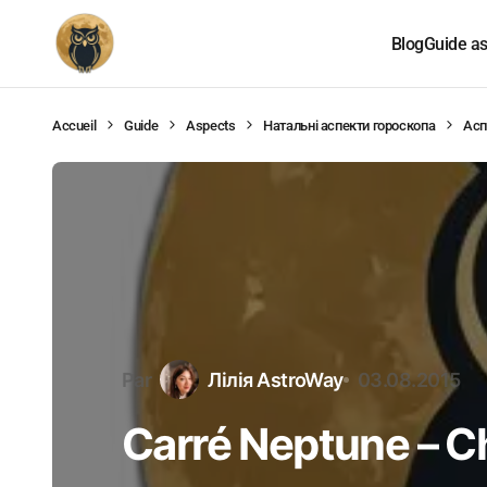
Blog
Guide as
Accueil
Guide
Aspects
Натальні аспекти гороскопа
Асп
Par
Лілія AstroWay
03.08.2015
Carré Neptune – C