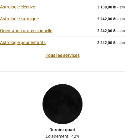
Astrologie élective
3 138,00
₴
~ $70
Astrologie karmique
2 242,00
₴
~ $50
Orientation professionnelle
2 242,00
₴
~ $50
Astrologie pour enfants
2 242,00
₴
~ $50
Tous les services
Dernier quart
Éclairement : 42%