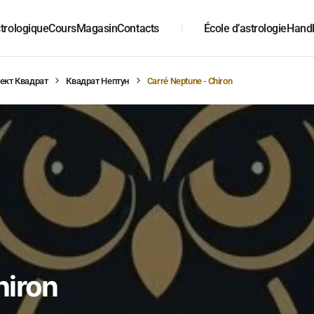
trologique
Cours
Magasin
Contacts
École d’astrologie
Hand
ект Квадрат
Квадрат Нептун
Carré Neptune - Chiron
hiron