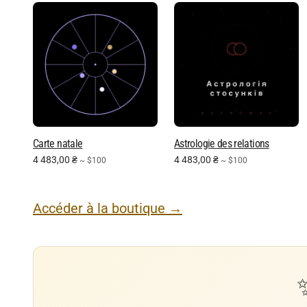
Carte natale
Astrologie des relations
4 483,00
₴
4 483,00
₴
~ $100
~ $100
Accéder à la boutique →