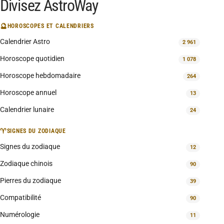
Divisez AstroWay
🔮
HOROSCOPES ET CALENDRIERS
Calendrier Astro
2 961
Horoscope quotidien
1 078
Horoscope hebdomadaire
264
Horoscope annuel
13
Calendrier lunaire
24
♈
SIGNES DU ZODIAQUE
Signes du zodiaque
12
Zodiaque chinois
90
Pierres du zodiaque
39
Compatibilité
90
Numérologie
11