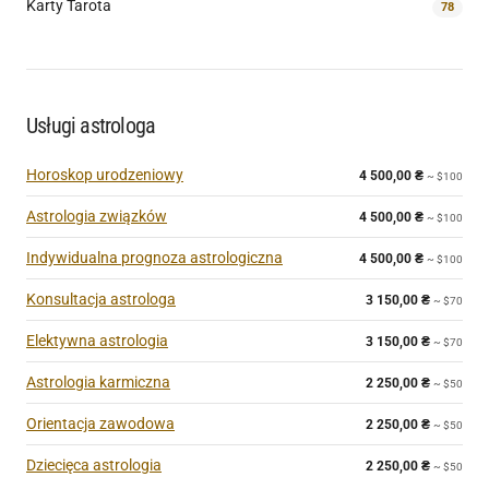
Karty Tarota
78
Usługi astrologa
Horoskop urodzeniowy
4 500,00
₴
~ $100
Astrologia związków
4 500,00
₴
~ $100
Indywidualna prognoza astrologiczna
4 500,00
₴
~ $100
Konsultacja astrologa
3 150,00
₴
~ $70
Elektywna astrologia
3 150,00
₴
~ $70
Astrologia karmiczna
2 250,00
₴
~ $50
Orientacja zawodowa
2 250,00
₴
~ $50
Dziecięca astrologia
2 250,00
₴
~ $50