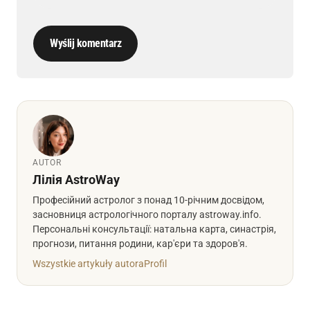
Wyślij komentarz
AUTOR
Лілія AstroWay
Професійний астролог з понад 10-річним досвідом,
засновниця астрологічного порталу astroway.info.
Персональні консультації: натальна карта, синастрія,
прогнози, питання родини, кар'єри та здоров'я.
Wszystkie artykuły autora
Profil