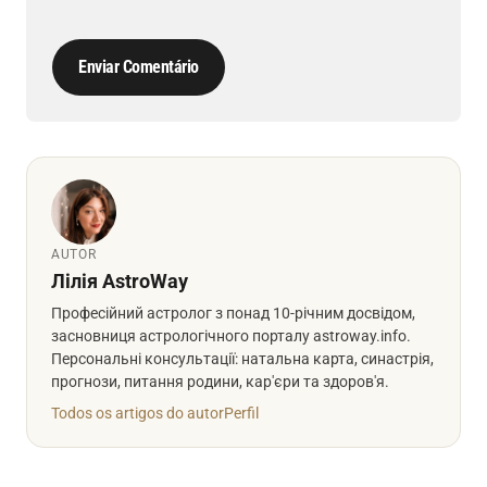
Enviar Comentário
AUTOR
Лілія AstroWay
Професійний астролог з понад 10-річним досвідом,
засновниця астрологічного порталу astroway.info.
Персональні консультації: натальна карта, синастрія,
прогнози, питання родини, кар'єри та здоров'я.
Todos os artigos do autor
Perfil