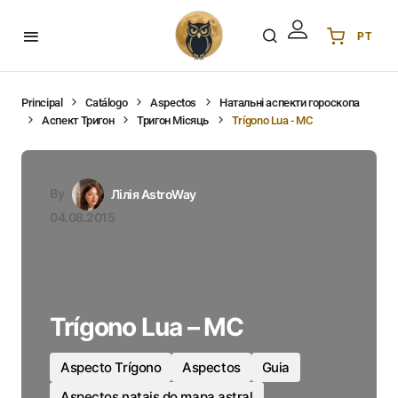
PT
Українська
UA
English
EN
Principal
Catálogo
Aspectos
Натальні аспекти гороскопа
Аспект Тригон
Тригон Місяць
Trígono Lua - MC
Deutsch
DE
Polski
PL
Español
ES
By
Лілія AstroWay
Português
PT
04.08.2015
हिन्दी
IN
Français
FR
한국어
KR
Trígono Lua – MC
Aspecto Trígono
Aspectos
Guia
Aspectos natais do mapa astral