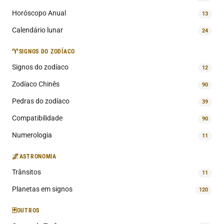
Horóscopo Anual
13
Calendário lunar
24
♈
SIGNOS DO ZODÍACO
Signos do zodíaco
12
Zodíaco Chinês
90
Pedras do zodíaco
39
Compatibilidade
90
Numerologia
11
🌌
ASTRONOMIA
Trânsitos
11
Planetas em signos
120
🃏
OUTROS