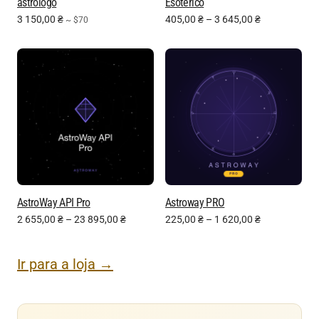
astrólogo
Esotérico
3 150,00
₴
405,00
₴
–
3 645,00
₴
~ $70
AstroWay API Pro
Astroway PRO
2 655,00
₴
–
23 895,00
₴
225,00
₴
–
1 620,00
₴
Ir para a loja →