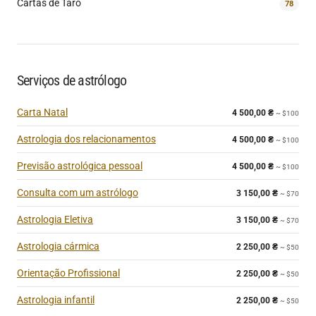
Cartas de Tarô
78
Serviços de astrólogo
Carta Natal
4 500,00
₴
~ $100
Astrologia dos relacionamentos
4 500,00
₴
~ $100
Previsão astrológica pessoal
4 500,00
₴
~ $100
Consulta com um astrólogo
3 150,00
₴
~ $70
Astrologia Eletiva
3 150,00
₴
~ $70
Astrologia cármica
2 250,00
₴
~ $50
Orientação Profissional
2 250,00
₴
~ $50
Astrologia infantil
2 250,00
₴
~ $50