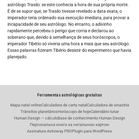
astrólogo Trasilo: se este conhecia a hora de sua própria morte.
É de se supor que, se Trasilo tivesse revelado a data exata, o
imperador teria ordenado sua execução imediata, para provar a
incapacidade de seu astrólogo. No entanto, o adivinho
rapidamente percebeu o perigo que corria e declarou ao
soberano que, devido à semelhança de seus horóscopos, o
imperador Tibério só viveria uma hora a mais que seu astrólogo.
Essas palavras fizeram Tibério desistir do experimento que havia
planejado.
Ferramentas astrológicas gratuitas
Mapa natal online
Calculadora de carta natal
Calculadora de sinastria
Trânsitos planetários
Horóscopo de hoje
Calendário lunar
Human Design — cálculo
Base de conhecimento Human Design
Персональна книга за натальною картою
Assinatura Astroway PRO
Plugin para WordPress