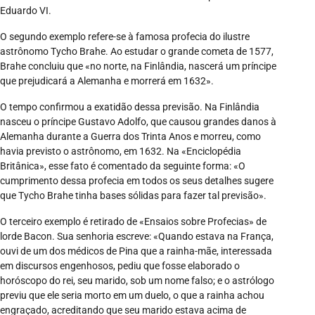
Eduardo VI.
O segundo exemplo refere-se à famosa profecia do ilustre
astrônomo Tycho Brahe. Ao estudar o grande cometa de 1577,
Brahe concluiu que «no norte, na Finlândia, nascerá um príncipe
que prejudicará a Alemanha e morrerá em 1632».
O tempo confirmou a exatidão dessa previsão. Na Finlândia
nasceu o príncipe Gustavo Adolfo, que causou grandes danos à
Alemanha durante a Guerra dos Trinta Anos e morreu, como
havia previsto o astrônomo, em 1632. Na «Enciclopédia
Britânica», esse fato é comentado da seguinte forma: «O
cumprimento dessa profecia em todos os seus detalhes sugere
que Tycho Brahe tinha bases sólidas para fazer tal previsão».
O terceiro exemplo é retirado de «Ensaios sobre Profecias» de
lorde Bacon. Sua senhoria escreve: «Quando estava na França,
ouvi de um dos médicos de Pina que a rainha-mãe, interessada
em discursos engenhosos, pediu que fosse elaborado o
horóscopo do rei, seu marido, sob um nome falso; e o astrólogo
previu que ele seria morto em um duelo, o que a rainha achou
engraçado, acreditando que seu marido estava acima de