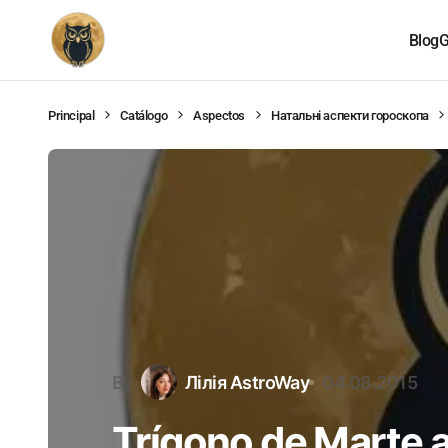
Blog
G
Principal
Catálogo
Aspectos
Натальні аспекти гороскопа
By
Лілія AstroWay
04.08.2015
Trígono de Marte 