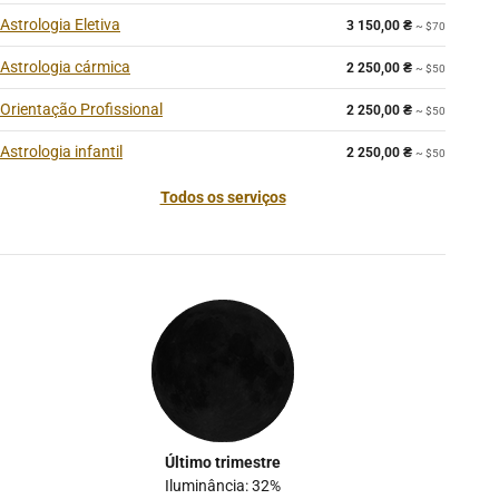
Astrologia Eletiva
3 150,00
₴
~ $70
Astrologia cármica
2 250,00
₴
~ $50
Orientação Profissional
2 250,00
₴
~ $50
Astrologia infantil
2 250,00
₴
~ $50
Todos os serviços
Último trimestre
Iluminância: 32%