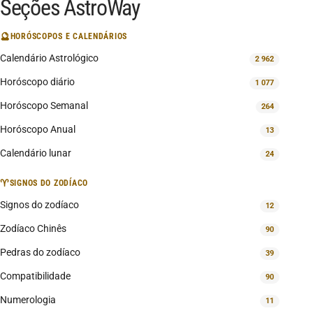
Seções AstroWay
🔮
HORÓSCOPOS E CALENDÁRIOS
Calendário Astrológico
2 962
Horóscopo diário
1 077
Horóscopo Semanal
264
Horóscopo Anual
13
Calendário lunar
24
♈
SIGNOS DO ZODÍACO
Signos do zodíaco
12
Zodíaco Chinês
90
Pedras do zodíaco
39
Compatibilidade
90
Numerologia
11