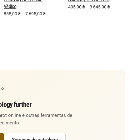
Védico
405,00
₴
–
3 645,00
₴
855,00
₴
–
7 695,00
₴
✨
ology further
arot online e outras ferramentas de
ecimento.
Serviços de astrólogo