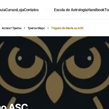
uia
Cursos
Loja
Contatos
Escola de Astrologia
Handbook
To
Аспект Тригон
Тригон Марс
Trígono de Marte ao ASC
ao ASC