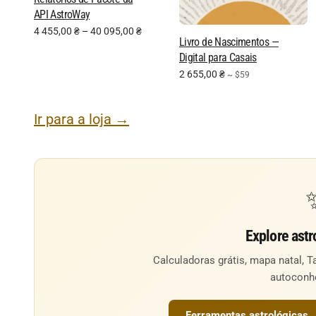
API AstroWay
4 455,00
₴
–
40 095,00
₴
Livro de Nascimentos —
Digital para Casais
2 655,00
₴
~ $59
Ir para a loja →
Explore astr
Calculadoras grátis, mapa natal, T
autoconh
Ferramentas astrológicas