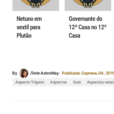
Netuno em
Governante do
sextil para
12º Casa no 12º
Plutão
Casa
By
Лілія AstroWay
Publicado
Серпень 04, 201
Aspecto Trígono
Aspectos
Guia
Aspectos natai