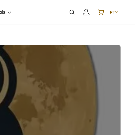
ols
PT
Українська
UA
English
EN
Deutsch
DE
Polski
PL
Español
ES
Português
PT
हिन्दी
IN
Français
FR
한국어
KR