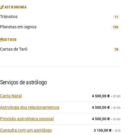
🌌
ASTRONOMIA
Trânsitos
11
Planetas em signos
120
🃏
OUTROS
Cartas de Tarô
78
Serviços de astrólogo
Carta Natal
4 500,00
₴
~ $100
Astrologia dos relacionamentos
4 500,00
₴
~ $100
Previsão astrológica pessoal
4 500,00
₴
~ $100
Consulta com um astrólogo
3 150,00
₴
~ $70