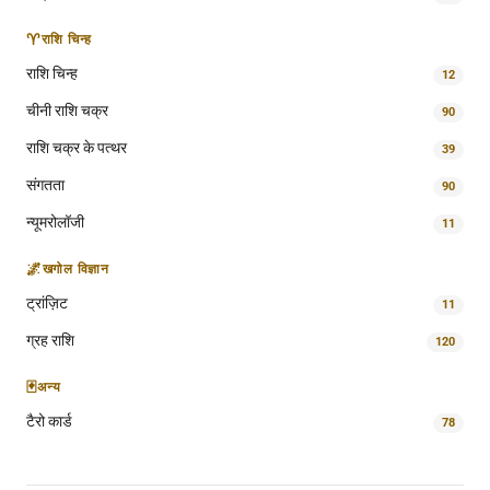
♈
राशि चिन्ह
राशि चिन्ह
12
चीनी राशि चक्र
90
राशि चक्र के पत्थर
39
संगतता
90
न्यूमरोलॉजी
11
🌌
खगोल विज्ञान
ट्रांज़िट
11
ग्रह राशि
120
🃏
अन्य
टैरो कार्ड
78