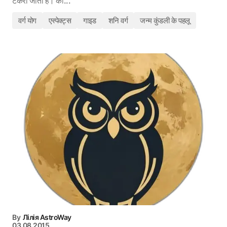
टकरा जाती हैं। का...
वर्ग योग
एस्पेक्ट्स
गाइड
शनि वर्ग
जन्म कुंडली के पहलू
By
Лілія AstroWay
03.08.2015