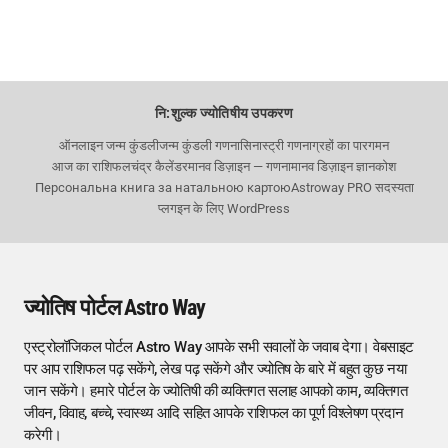
नि:शुल्क ज्योतिषीय उपकरण
ऑनलाइन जन्म कुंडली
जन्म कुंडली गणना
सिनास्ट्री गणना
ग्रहों का पारगमन
आज का राशिफल
चंद्र कैलेंडर
मानव डिज़ाइन — गणना
मानव डिज़ाइन ज्ञानकोश
Персональна книга за натальною картою
Astroway PRO सदस्यता
प्लगइन के लिए WordPress
ज्योतिष पोर्टल Astro Way
एस्ट्रोलॉजिकल पोर्टल Astro Way आपके सभी सवालों के जवाब देगा। वेबसाइट
पर आप राशिफल पढ़ सकेंगे, लेख पढ़ सकेंगे और ज्योतिष के बारे में बहुत कुछ नया
जान सकेंगे। हमारे पोर्टल के ज्योतिषी की व्यक्तिगत सलाह आपको काम, व्यक्तिगत
जीवन, विवाह, बच्चे, स्वास्थ्य आदि सहित आपके राशिफल का पूर्ण विश्लेषण प्रदान
करेगी।