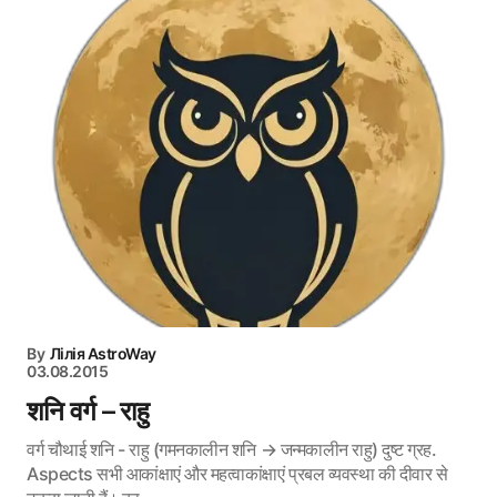
By
Лілія AstroWay
03.08.2015
शनि वर्ग – राहु
वर्ग चौथाई शनि - राहु (गमनकालीन शनि → जन्मकालीन राहु) दुष्ट ग्रह.
Aspects सभी आकांक्षाएं और महत्वाकांक्षाएं प्रबल व्यवस्था की दीवार से