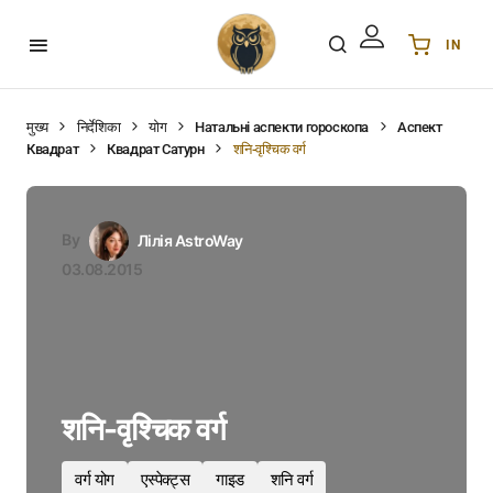
IN
Українська
UA
English
EN
मुख्य
निर्देशिका
योग
Натальні аспекти гороскопа
Аспект
Квадрат
Квадрат Сатурн
शनि-वृश्चिक वर्ग
Deutsch
DE
Polski
PL
Español
ES
By
Лілія AstroWay
Português
PT
03.08.2015
हिन्दी
IN
Français
FR
한국어
KR
शनि-वृश्चिक वर्ग
वर्ग योग
एस्पेक्ट्स
गाइड
शनि वर्ग