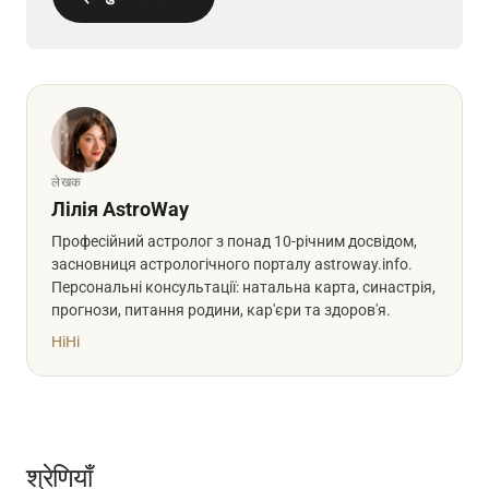
लेखक
Лілія AstroWay
Професійний астролог з понад 10-річним досвідом,
засновниця астрологічного порталу astroway.info.
Персональні консультації: натальна карта, синастрія,
прогнози, питання родини, кар'єри та здоров'я.
Hi
Hi
श्रेणियाँ