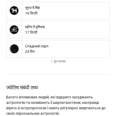
सूरज में सिंह
16 डिग्री
महीना में वृश्चिक
17 डिग्री
Спадний серп
24 दिन
☿ बुध प्रत्यक्ष
ज्योतिष संबंधी तथ्य
Багато впливових людей, які відкрито засуджують
астрологію та називають її шарлатанством, насправді
вірять в астропрогнози і навіть регулярно звертаються до
своїх персональних астрологів.