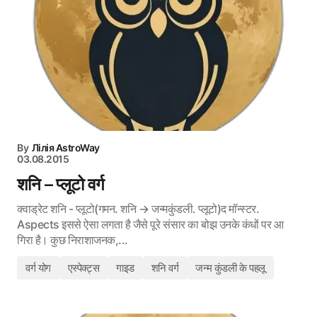
By
Лілія AstroWay
03.08.2015
शनि – प्लूटो वर्ग
क्वाड्रेट शनि - प्लूटो(गमन. शनि → जन्मकुंडली. प्लूटो)द मॉन्स्टर.
Aspects इससे ऐसा लगता है जैसे पूरे संसार का बोझ उनके कंधों पर आ
गिरा है। कुछ निराशाजनक,...
वर्ग योग
एस्पेक्ट्स
गाइड
शनि वर्ग
जन्म कुंडली के पहलू