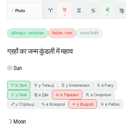
♉
♌
♈
♊
♋
♍
♇ Pluto
डोमिसाइल / एक्जाल्टेशन
निर्वासन / पतन
तटस्थ स्थिति
ग्रहों का जन्म कुंडली में महत्व
☉ Sun
♈ в Овні
♉ у Тельці
♊ у Близнюках
♋ в Раку
♌ у Леві
♍ в Діві
♎ в Терезах
♏ в Скорпіоні
♐ у Стрільці
♑ в Козерозі
♒ у Водолії
♓ в Рибах
☽ Moon