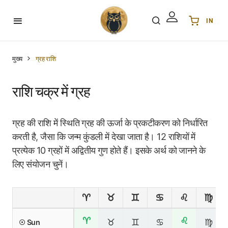
IN
Українська
UA
English
EN
मुख्य
ग्रह राशि
Deutsch
DE
Polski
PL
राशि चक्र में ग्रह
Español
ES
Português
PT
ग्रह की राशि में स्थिति ग्रह की ऊर्जा के प्रकटीकरण को निर्धारित
हिन्दी
IN
करती है, जैसा कि जन्म कुंडली में देखा जाता है। 12 राशियों में
Français
FR
प्रत्येक 10 ग्रहों में अद्वितीय गुण होते हैं। इसके अर्थ को जानने के
लिए संयोजन चुनें।
한국어
KR
♈
♉
♊
♋
♌
♍
♈
♌
♉
♊
♋
♍
☉ Sun