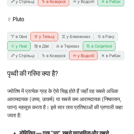
♐ у Стрільці
♑ в Козерозі
♒ у Водолії
♓ в Рибах
♇ Pluto
♈ в Овні
♉ у Тельці
♊ у Близнюках
♋ в Раку
♌ у Леві
♍ в Діві
♎ в Терезах
♏ в Скорпіоні
♐ у Стрільці
♑ в Козерозі
♒ у Водолії
♓ в Рибах
पृथ्वी की गरिमा क्या है?
ज्योतिष में प्रत्येक ग्रह के ऐसे चिह्न होते हैं जहाँ वह सबसे अधिक
आरामदायक (उच्च, उत्कर्ष) या सबसे कम आरामदायक (निष्कासन,
पतन) महसूस करता है। इसे सार तत्व प्रतिष्ठाओं की प्रणाली कहा
जाता है:
डोमिसिल — ग्रह “घर”, सबसे स्वाभाविक और सबसे