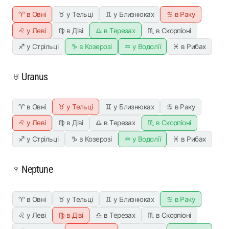
♈ в Овні
♉ у Тельці
♊ у Близнюках
♋ в Раку
♌ у Леві
♍ в Діві
♎ в Терезах
♏ в Скорпіоні
♐ у Стрільці
♑ в Козерозі
♒ у Водолії
♓ в Рибах
♅ Uranus
♈ в Овні
♉ у Тельці
♊ у Близнюках
♋ в Раку
♌ у Леві
♍ в Діві
♎ в Терезах
♏ в Скорпіоні
♐ у Стрільці
♑ в Козерозі
♒ у Водолії
♓ в Рибах
♆ Neptune
♈ в Овні
♉ у Тельці
♊ у Близнюках
♋ в Раку
♌ у Леві
♍ в Діві
♎ в Терезах
♏ в Скорпіоні