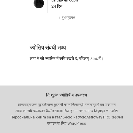
Спадний серп
24 दिन
☿ बुध प्रत्यक्ष
ज्योतिष संबंधी तथ्य
लोगों में जो ज्योतिष में रुचि रखते हैं, महिलाएं 75% हैं।
नि:शुल्क ज्योतिषीय उपकरण
ऑनलाइन जन्म कुंडली
जन्म कुंडली गणना
सिनास्ट्री गणना
ग्रहों का पारगमन
आज का राशिफल
चंद्र कैलेंडर
मानव डिज़ाइन — गणना
मानव डिज़ाइन ज्ञानकोश
Персональна книга за натальною картою
Astroway PRO सदस्यता
प्लगइन के लिए WordPress