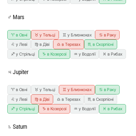
♂ Mars
♈ в Овні
♉ у Тельці
♊ у Близнюках
♋ в Раку
♌ у Леві
♍ в Діві
♎ в Терезах
♏ в Скорпіоні
♐ у Стрільці
♑ в Козерозі
♒ у Водолії
♓ в Рибах
♃ Jupiter
♈ в Овні
♉ у Тельці
♊ у Близнюках
♋ в Раку
♌ у Леві
♍ в Діві
♎ в Терезах
♏ в Скорпіоні
♐ у Стрільці
♑ в Козерозі
♒ у Водолії
♓ в Рибах
♄ Saturn