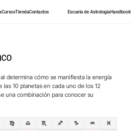
a
Cursos
Tienda
Contactos
Escuela de Astrología
Handbook
aco
al determina cómo se manifiesta la energía
 las 10 planetas en cada uno de los 12
one una combinación para conocer su
♍
♎
♏
♐
♑
♒
♓