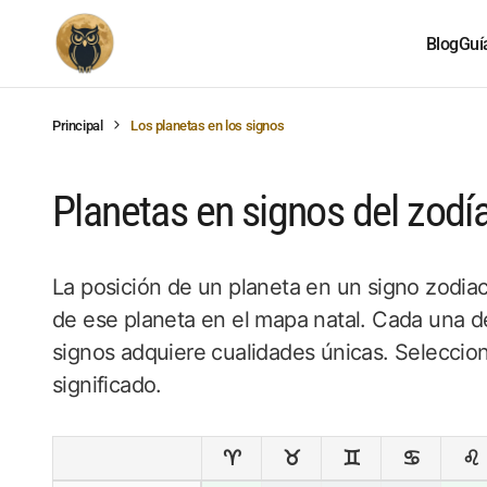
Blog
Guí
Principal
Los planetas en los signos
Planetas en signos del zodí
La posición de un planeta en un signo zodiac
de ese planeta en el mapa natal. Cada una de
signos adquiere cualidades únicas. Selecci
significado.
♈
♉
♊
♋
♌