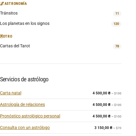
🌌
ASTRONOMÍA
Tránsitos
11
Los planetas en los signos
120
🃏
OTRO
Cartas del Tarot
78
Servicios de astrólogo
Carta natal
4 500,00
₴
~ $100
Astrología de relaciones
4 500,00
₴
~ $100
Pronóstico astrológico personal
4 500,00
₴
~ $100
Consulta con un astrólogo
3 150,00
₴
~ $70