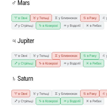
♂ Mars
♈ в Овні
♉ у Тельці
♊ у Близнюках
♋ в Раку
♌ 
♐ у Стрільці
♑ в Козерозі
♒ у Водолії
♓ в Рибах
♃ Jupiter
♈ в Овні
♉ у Тельці
♊ у Близнюках
♋ в Раку
♌ 
♐ у Стрільці
♑ в Козерозі
♒ у Водолії
♓ в Рибах
♄ Saturn
♈ в Овні
♉ у Тельці
♊ у Близнюках
♋ в Раку
♌ 
♐ у Стрільці
♑ в Козерозі
♒ у Водолії
♓ в Рибах