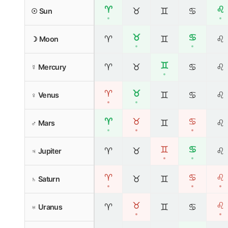
♈
♌
♉
♊
♋
☉ Sun
♉
♋
♈
♊
♌
☽ Moon
♊
♈
♉
♋
♌
☿ Mercury
♈
♉
♊
♋
♌
♀ Venus
♈
♉
♋
♊
♌
♂ Mars
♊
♋
♈
♉
♌
♃ Jupiter
♈
♋
♌
♉
♊
♄ Saturn
♉
♌
♈
♊
♋
♅ Uranus