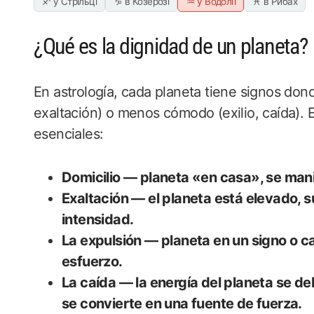
♐ у Стрільці
♑ в Козерозі
♒ у Водолії
♓ в Рибах
¿Qué es la dignidad de un planeta?
En astrología, cada planeta tiene signos don
exaltación) o menos cómodo (exilio, caída).
esenciales:
Domicilio — planeta «en casa», se mani
Exaltación — el planeta está elevado, s
intensidad.
La expulsión — planeta en un signo o ca
esfuerzo.
La caída — la energía del planeta se de
se convierte en una fuente de fuerza.