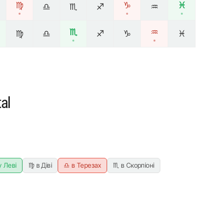
♍
♑
♓
♎
♏
♐
♒
♏
♒
♍
♎
♐
♑
♓
al
у Леві
♍ в Діві
♎ в Терезах
♏ в Скорпіоні