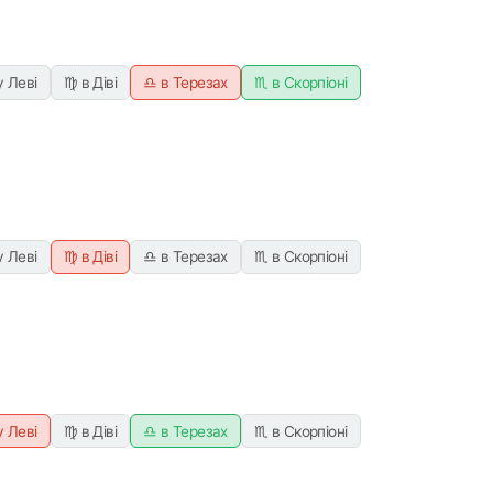
у Леві
♍ в Діві
♎ в Терезах
♏ в Скорпіоні
у Леві
♍ в Діві
♎ в Терезах
♏ в Скорпіоні
у Леві
♍ в Діві
♎ в Терезах
♏ в Скорпіоні