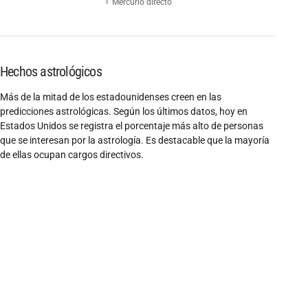
☿ Mercurio directo
Hechos astrológicos
Más de la mitad de los estadounidenses creen en las
predicciones astrológicas. Según los últimos datos, hoy en
Estados Unidos se registra el porcentaje más alto de personas
que se interesan por la astrología. Es destacable que la mayoría
de ellas ocupan cargos directivos.