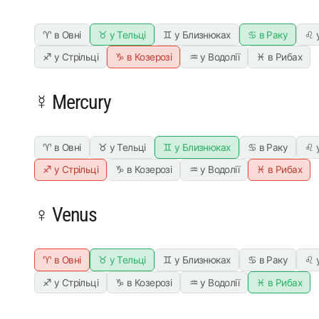
♈ в Овні
♉ у Тельці
♊ у Близнюках
♋ в Раку
♌ 
♐ у Стрільці
♑ в Козерозі
♒ у Водолії
♓ в Рибах
☿ Mercury
♈ в Овні
♉ у Тельці
♊ у Близнюках
♋ в Раку
♌ 
♐ у Стрільці
♑ в Козерозі
♒ у Водолії
♓ в Рибах
♀ Venus
♈ в Овні
♉ у Тельці
♊ у Близнюках
♋ в Раку
♌ 
♐ у Стрільці
♑ в Козерозі
♒ у Водолії
♓ в Рибах