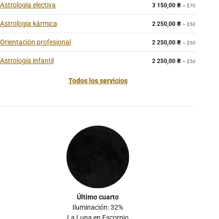
Astrología electiva
3 150,00
₴
~ $70
Astrología kármica
2 250,00
₴
~ $50
Orientación profesional
2 250,00
₴
~ $50
Astrología infantil
2 250,00
₴
~ $50
Todos los servicios
Último cuarto
Iluminación: 32%
La Luna en Escorpio