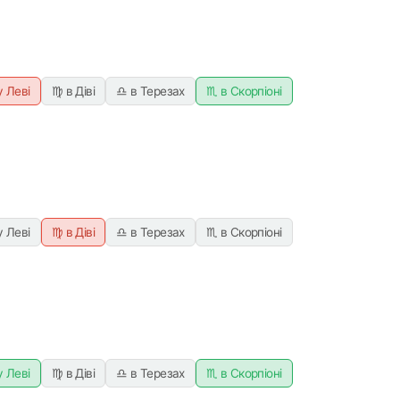
у Леві
♍ в Діві
♎ в Терезах
♏ в Скорпіоні
у Леві
♍ в Діві
♎ в Терезах
♏ в Скорпіоні
у Леві
♍ в Діві
♎ в Терезах
♏ в Скорпіоні