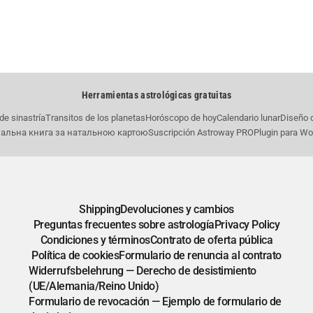
Herramientas astrológicas gratuitas
de sinastría
Transitos de los planetas
Horóscopo de hoy
Calendario lunar
Diseño 
альна книга за натальною картою
Suscripción Astroway PRO
Plugin para W
Shipping
Devoluciones y cambios
Preguntas frecuentes sobre astrología
Privacy Policy
Condiciones y términos
Contrato de oferta pública
Política de cookies
Formulario de renuncia al contrato
Widerrufsbelehrung — Derecho de desistimiento
(UE/Alemania/Reino Unido)
Formulario de revocación — Ejemplo de formulario de