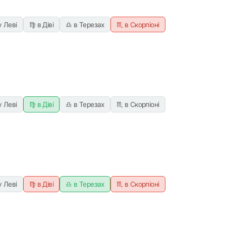
у Леві
♍ в Діві
♎ в Терезах
♏ в Скорпіоні
у Леві
♍ в Діві
♎ в Терезах
♏ в Скорпіоні
у Леві
♍ в Діві
♎ в Терезах
♏ в Скорпіоні