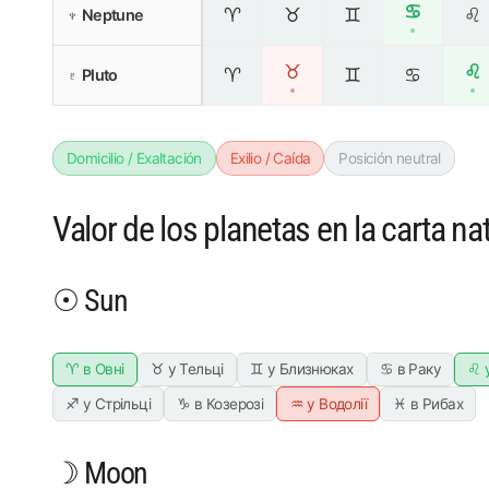
♋
♈
♉
♊
♌
♆ Neptune
♉
♌
♈
♊
♋
♇ Pluto
Domicilio / Exaltación
Exilio / Caída
Posición neutral
Valor de los planetas en la carta nat
☉ Sun
♈ в Овні
♉ у Тельці
♊ у Близнюках
♋ в Раку
♌ 
♐ у Стрільці
♑ в Козерозі
♒ у Водолії
♓ в Рибах
☽ Moon