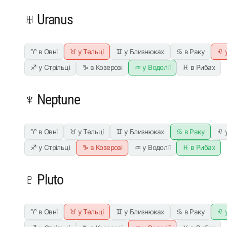
♅ Uranus
♈ в Овні
♉ у Тельці
♊ у Близнюках
♋ в Раку
♌ 
♐ у Стрільці
♑ в Козерозі
♒ у Водолії
♓ в Рибах
♆ Neptune
♈ в Овні
♉ у Тельці
♊ у Близнюках
♋ в Раку
♌ 
♐ у Стрільці
♑ в Козерозі
♒ у Водолії
♓ в Рибах
♇ Pluto
♈ в Овні
♉ у Тельці
♊ у Близнюках
♋ в Раку
♌ 