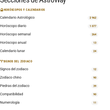
🔮
HORÓSCOPOS Y CALENDARIOS
Calendario Astrológico
2 962
Horóscopo diario
1 077
Horóscopo semanal
264
Horóscopo anual
13
Calendario lunar
24
♈
SIGNOS DEL ZODIACO
Signos del zodiaco
12
Zodíaco chino
90
Piedras del zodiaco
39
Compatibilidad
90
Numerología
11