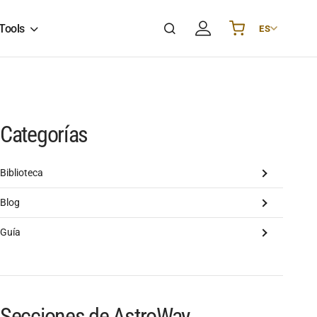
Tools
ES
Українська
UA
English
EN
Deutsch
DE
Polski
PL
Categorías
Español
ES
Português
PT
Biblioteca
हिन्दी
IN
Blog
Français
FR
한국어
KR
Guía
Secciones de AstroWay