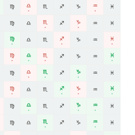
♎
♒
♍
♏
♐
♑
♓
♏
♑
♍
♎
♐
♒
♓
♍
♐
♓
♎
♏
♑
♒
♍
♎
♏
♓
♐
♑
♒
♎
♏
♑
♍
♐
♒
♓
♍
♐
♑
♓
♎
♏
♒
♎
♑
♒
♍
♏
♐
♓
♏
♒
♍
♎
♐
♑
♓