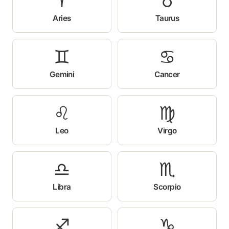
♈
♉
Aries
Taurus
♊
♋
Gemini
Cancer
♌
♍
Leo
Virgo
♎
♏
Libra
Scorpio
♐
♑