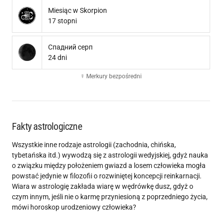
Miesiąc w Skorpion
17 stopni
Спадний серп
24 dni
☿ Merkury bezpośredni
Fakty astrologiczne
Wszystkie inne rodzaje astrologii (zachodnia, chińska,
tybetańska itd.) wywodzą się z astrologii wedyjskiej, gdyż nauka
o związku między położeniem gwiazd a losem człowieka mogła
powstać jedynie w filozofii o rozwiniętej koncepcji reinkarnacji.
Wiara w astrologię zakłada wiarę w wędrówkę dusz, gdyż o
czym innym, jeśli nie o karmę przyniesioną z poprzedniego życia,
mówi horoskop urodzeniowy człowieka?