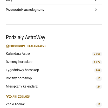
Przewodnik astrologiczny
Podziały AstroWay
🔮
HOROSKOPY I KALENDARZE
Kalendarz Astro
2 963
Dzienny horoskop
1 077
Tygodniowy horoskop
264
Roczny horoskop
13
Miesięczny kalendarz
24
♈
ZNAKI ZODIAKU
Znaki zodiaku
12