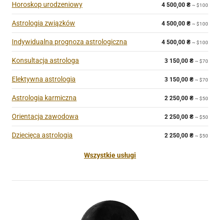
Horoskop urodzeniowy
4 500,00
₴
~ $100
Astrologia związków
4 500,00
₴
~ $100
Indywidualna prognoza astrologiczna
4 500,00
₴
~ $100
Konsultacja astrologa
3 150,00
₴
~ $70
Elektywna astrologia
3 150,00
₴
~ $70
Astrologia karmiczna
2 250,00
₴
~ $50
Orientacja zawodowa
2 250,00
₴
~ $50
Dziecięca astrologia
2 250,00
₴
~ $50
Wszystkie usługi