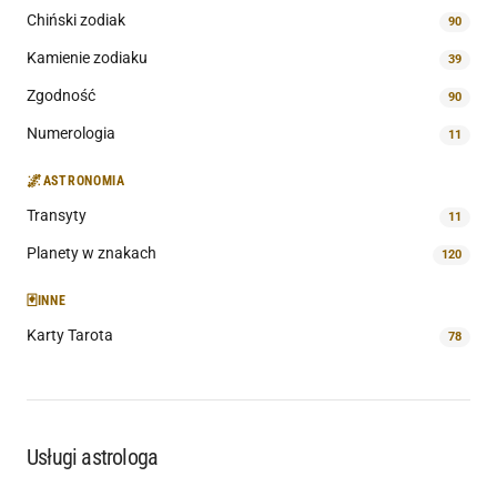
Chiński zodiak
90
Kamienie zodiaku
39
Zgodność
90
Numerologia
11
🌌
ASTRONOMIA
Transyty
11
Planety w znakach
120
🃏
INNE
Karty Tarota
78
Usługi astrologa