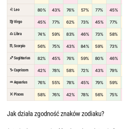
♌ Leo
80%
43%
76%
57%
77%
45%
7
♍ Virgo
45%
77%
62%
73%
45%
77%
5
♎ Libra
74%
59%
83%
46%
73%
58%
7
♏ Scorpio
56%
75%
43%
84%
59%
73%
4
♐ Sagittarius
82%
45%
76%
59%
80%
46%
7
♑ Capricorn
42%
78%
58%
72%
43%
79%
5
♒ Aquarius
76%
55%
78%
45%
79%
59%
7
♓ Pisces
58%
76%
42%
78%
56%
75%
4
Jak działa zgodność znaków zodiaku?