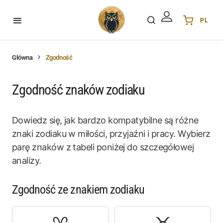
PL
Українська
UA
English
EN
Główna
Zgodność
Deutsch
DE
Polski
PL
Zgodność znaków zodiaku
Español
ES
Português
PT
Dowiedz się, jak bardzo kompatybilne są różne
हिन्दी
IN
znaki zodiaku w miłości, przyjaźni i pracy. Wybierz
Français
FR
parę znaków z tabeli poniżej do szczegółowej
analizy.
한국어
KR
Zgodność ze znakiem zodiaku