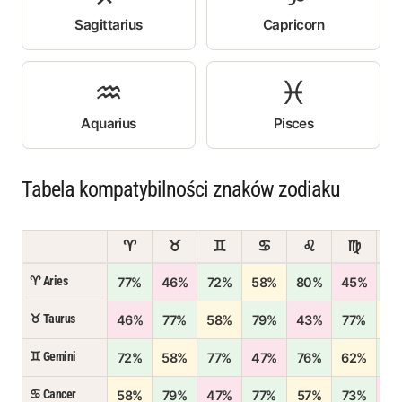
Sagittarius
Capricorn
♒
♓
Aquarius
Pisces
Tabela kompatybilności znaków zodiaku
♈
♉
♊
♋
♌
♍
♈ Aries
77%
46%
72%
58%
80%
45%
7
♉ Taurus
46%
77%
58%
79%
43%
77%
5
♊ Gemini
72%
58%
77%
47%
76%
62%
8
♋ Cancer
58%
79%
47%
77%
57%
73%
4