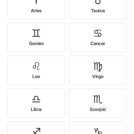
♈
♉
Aries
Taurus
♊
♋
Gemini
Cancer
♌
♍
Leo
Virgo
♎
♏
Libra
Scorpio
♐
♑