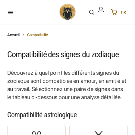
FR
Українська
UA
English
EN
Accueil
Compatibilité
Deutsch
DE
Polski
PL
Compatibilité des signes du zodiaque
Español
ES
Português
PT
Découvrez à quel point les différents signes du
हिन्दी
IN
zodiaque sont compatibles en amour, en amitié et
Français
FR
au travail. Sélectionnez une paire de signes dans
le tableau ci-dessous pour une analyse détaillée.
한국어
KR
Compatibilité astrologique