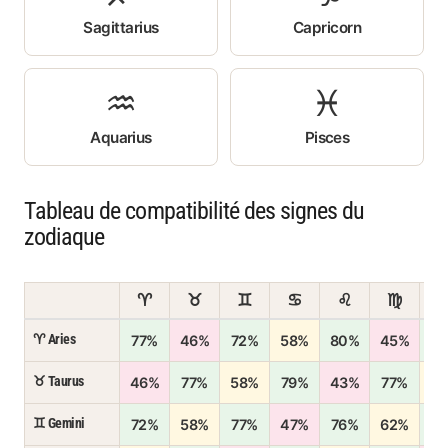
Sagittarius
Capricorn
♒
♓
Aquarius
Pisces
Tableau de compatibilité des signes du
zodiaque
♈
♉
♊
♋
♌
♍
♈ Aries
77%
46%
72%
58%
80%
45%
7
♉ Taurus
46%
77%
58%
79%
43%
77%
5
♊ Gemini
72%
58%
77%
47%
76%
62%
8