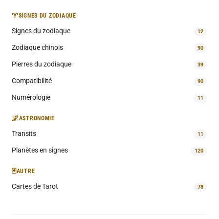
♈
SIGNES DU ZODIAQUE
Signes du zodiaque
12
Zodiaque chinois
90
Pierres du zodiaque
39
Compatibilité
90
Numérologie
11
🌌
ASTRONOMIE
Transits
11
Planètes en signes
120
🃏
AUTRE
Cartes de Tarot
78