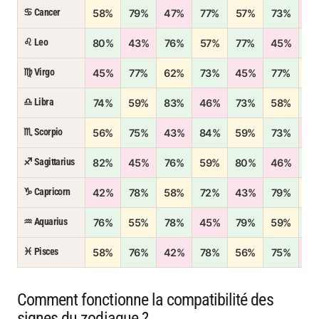
♋ Cancer
58%
79%
47%
77%
57%
73%
4
♌ Leo
80%
43%
76%
57%
77%
45%
7
♍ Virgo
45%
77%
62%
73%
45%
77%
5
♎ Libra
74%
59%
83%
46%
73%
58%
7
♏ Scorpio
56%
75%
43%
84%
59%
73%
4
♐ Sagittarius
82%
45%
76%
59%
80%
46%
7
♑ Capricorn
42%
78%
58%
72%
43%
79%
5
♒ Aquarius
76%
55%
78%
45%
79%
59%
7
♓ Pisces
58%
76%
42%
78%
56%
75%
4
Comment fonctionne la compatibilité des
signes du zodiaque ?