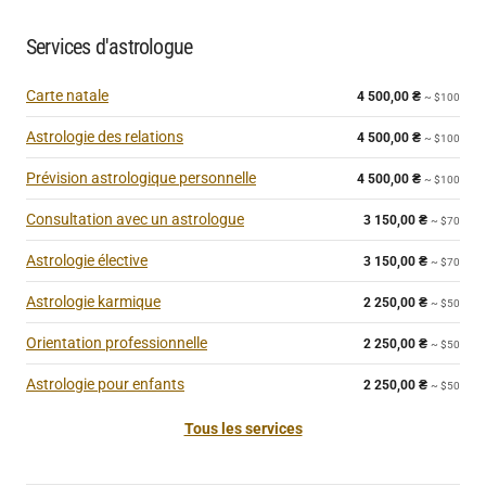
Services d'astrologue
Carte natale
4 500,00
₴
~ $100
Astrologie des relations
4 500,00
₴
~ $100
Prévision astrologique personnelle
4 500,00
₴
~ $100
Consultation avec un astrologue
3 150,00
₴
~ $70
Astrologie élective
3 150,00
₴
~ $70
Astrologie karmique
2 250,00
₴
~ $50
Orientation professionnelle
2 250,00
₴
~ $50
Astrologie pour enfants
2 250,00
₴
~ $50
Tous les services