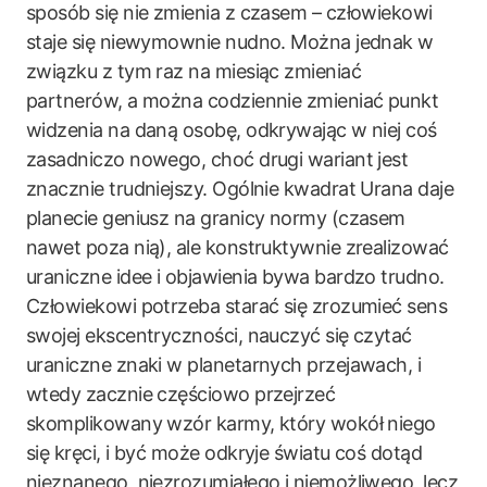
sposób się nie zmienia z czasem – człowiekowi
staje się niewymownie nudno. Można jednak w
związku z tym raz na miesiąc zmieniać
partnerów, a można codziennie zmieniać punkt
widzenia na daną osobę, odkrywając w niej coś
zasadniczo nowego, choć drugi wariant jest
znacznie trudniejszy. Ogólnie kwadrat Urana daje
planecie geniusz na granicy normy (czasem
nawet poza nią), ale konstruktywnie zrealizować
uraniczne idee i objawienia bywa bardzo trudno.
Człowiekowi potrzeba starać się zrozumieć sens
swojej ekscentryczności, nauczyć się czytać
uraniczne znaki w planetarnych przejawach, i
wtedy zacznie częściowo przejrzeć
skomplikowany wzór karmy, który wokół niego
się kręci, i być może odkryje światu coś dotąd
nieznanego, niezrozumiałego i niemożliwego, lecz