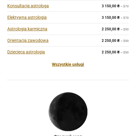
Konsultacja astrologa
3 150,00
₴
~ $70
Elektywna astrologia
3 150,00
₴
~ $70
Astrologia karmiczna
2 250,00
₴
~ $50
Orientacja zawodowa
2 250,00
₴
~ $50
Dziecięca astrologia
2 250,00
₴
~ $50
Wszystkie usługi