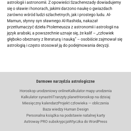
astrologii i astronomii. Z opowieści Szacherezady dowiadujemy
się o sławie i honorach, jakimi darzono naukę o gwiazdach
zarówno wśród ludzi szlachetnych, jak i prostego ludu. Al-
Mamun, słynny syn sławnego Al-Rashida, nakazał
przetłumaczyć dzieła Ptolemeusza z astronomii i astrologii na
język arabski, a powszechnie uznaje się, że kalif – „człowiek
głęboko obeznany z literaturą i nauką” – osobiście zajmował się
astrologią i często stosował ją do podejmowania decyzji.
Darmowe narzędzia astrologiczne
Horoskop urodzeniowy online
Kalkulator mapy urodzenia
Kalkulator synastrii
Tranzyty planet
Horoskop na dzisiaj
Miesięczny kalendarz
Projekt człowieka — obliczenia
Baza wiedzy Human Design
Personalna książka na podstawie natalnej karty
Astroway PRO subskrypcja
Wtyczka do WordPress