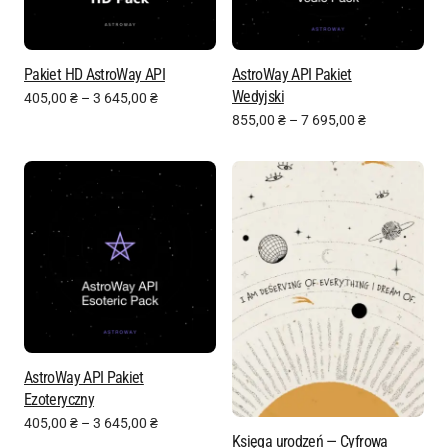
Pakiet HD AstroWay API
AstroWay API Pakiet
Wedyjski
405,00
₴
–
3 645,00
₴
855,00
₴
–
7 695,00
₴
AstroWay API Pakiet
Ezoteryczny
405,00
₴
–
3 645,00
₴
Księga urodzeń — Cyfrowa