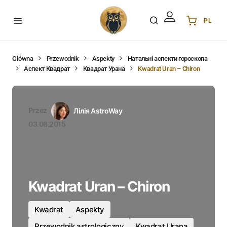
PL
Українська
UA
English
EN
Główna
Przewodnik
Aspekty
Натальні аспекти гороскопа
Аспект Квадрат
Квадрат Урана
Kwadrat Uran – Chiron
Deutsch
DE
Polski
PL
Español
ES
Przez
Лілія AstroWay
Português
PT
03.08.2015
हिन्दी
IN
Français
FR
한국어
KR
Kwadrat Uran – Chiron
Kwadrat
Aspekty
Przewodnik astrologiczny
Kwadrat Urana