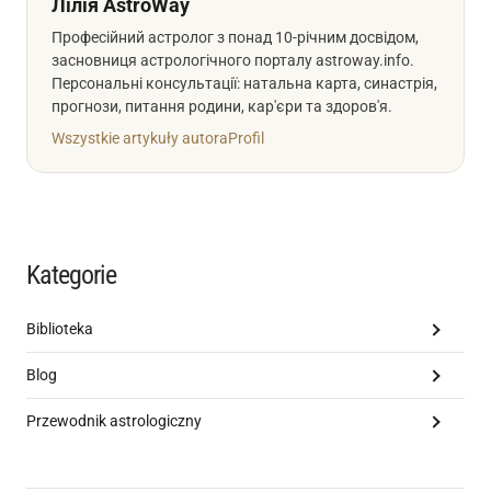
Лілія AstroWay
Професійний астролог з понад 10-річним досвідом,
засновниця астрологічного порталу astroway.info.
Персональні консультації: натальна карта, синастрія,
прогнози, питання родини, кар'єри та здоров'я.
Wszystkie artykuły autora
Profil
Kategorie
Biblioteka
Blog
Przewodnik astrologiczny