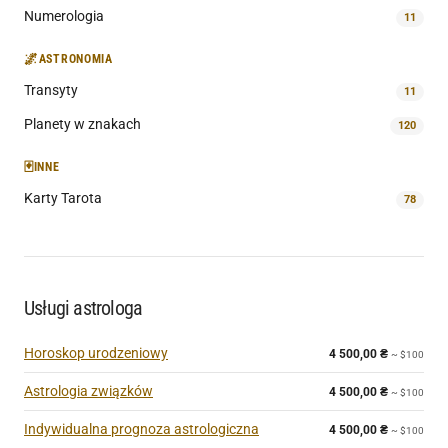
Numerologia
11
🌌
ASTRONOMIA
Transyty
11
Planety w znakach
120
🃏
INNE
Karty Tarota
78
Usługi astrologa
Horoskop urodzeniowy
4 500,00
₴
~ $100
Astrologia związków
4 500,00
₴
~ $100
Indywidualna prognoza astrologiczna
4 500,00
₴
~ $100