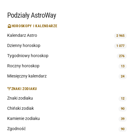
Podziały AstroWay
🔮
HOROSKOPY I KALENDARZE
Kalendarz Astro
2 965
Dzienny horoskop
1 077
Tygodniowy horoskop
276
Roczny horoskop
13
Miesięczny kalendarz
24
♈
ZNAKI ZODIAKU
Znaki zodiaku
12
Chiński zodiak
90
Kamienie zodiaku
39
Zgodność
90