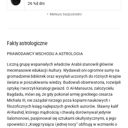
26 %d dni
☿ Merkury bezpośredni
Fakty astrologiczne
PRAWODAWCY WSCHODU A ASTROLOGIA
Liczną grupę wspaniałych władców Arabii stanowili głównie
mecenasowie edukacji i kultury. Wydawali oni ogromne sumy na
gromadzenie bibliotek oraz wysyłali uczonych do różnych krajów
świata w poszukiwaniu wiedzy. Budowali obserwatoria, rozwijali
optykę i tworzyli katalogi gwiazd. O Al-Mansurze, założycielu
Bagdadu, mówi się, że gdy pokonał armię greckiego cesarza
Michała III, nie zażądał niczego poza kopiami naukowych i
filozoficznych ksiąg najlepszych greckich autorów. Sławny kalif
Al-Rashid, którego mądrością i chwałą dorównywał jedynie
Salomonowi, pasjonował się sztukami okultystycznymi, a jego
opowieści z „Księgi tysiąca i jednej nocy” obfitują w wzmianki o