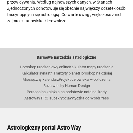
przewidywania. Według najnowszych danych, w Stanach
Zjednoczonych odnotowuje się obecnie największy odsetek osób
fascynujących się astrologią. Co warte uwagi, większość z nich
zajmuje stanowiska kierownicze.
Darmowe narzędzia astrologiczne
Horoskop urodzeniowy online
Kalkulator mapy urodzenia
Kalkulator synastrii
Tranzyty planet
Horoskop na dzisiaj
Miesięczny kalendarz
Projekt człowieka — obliczenia
Baza wiedzy Human Design
Personalna książka na podstawie natalnej karty
Astroway PRO subskrypcja
Wtyczka do WordPress
Astrologiczny portal Astro Way