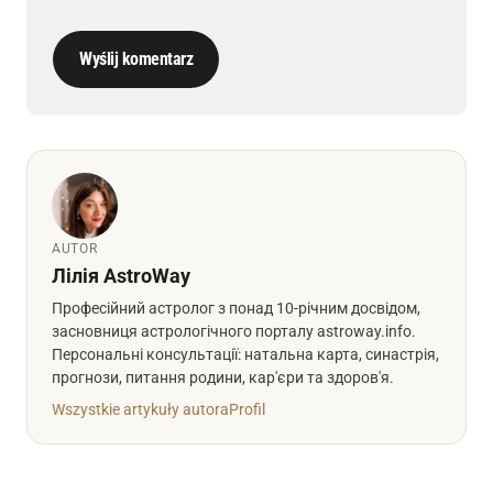
Wyślij komentarz
AUTOR
Лілія AstroWay
Професійний астролог з понад 10-річним досвідом,
засновниця астрологічного порталу astroway.info.
Персональні консультації: натальна карта, синастрія,
прогнози, питання родини, кар'єри та здоров'я.
Wszystkie artykuły autora
Profil