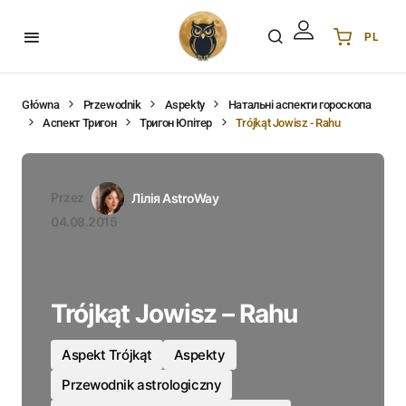
PL
Українська
UA
English
EN
Główna
Przewodnik
Aspekty
Натальні аспекти гороскопа
Аспект Тригон
Тригон Юпітер
Trójkąt Jowisz - Rahu
Deutsch
DE
Polski
PL
Español
ES
Przez
Лілія AstroWay
Português
PT
04.08.2015
हिन्दी
IN
Français
FR
한국어
KR
Trójkąt Jowisz – Rahu
Aspekt Trójkąt
Aspekty
Przewodnik astrologiczny