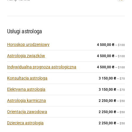
Usługi astrologa
Horoskop urodzeniowy
4 500,00
₴
~ $100
Astrologia związków
4 500,00
₴
~ $100
Indywidualna prognoza astrologiczna
4 500,00
₴
~ $100
Konsultacja astrologa
3 150,00
₴
~ $70
Elektywna astrologia
3 150,00
₴
~ $70
Astrologia karmiczna
2 250,00
₴
~ $50
Orientacja zawodowa
2 250,00
₴
~ $50
Dziecięca astrologia
2 250,00
₴
~ $50