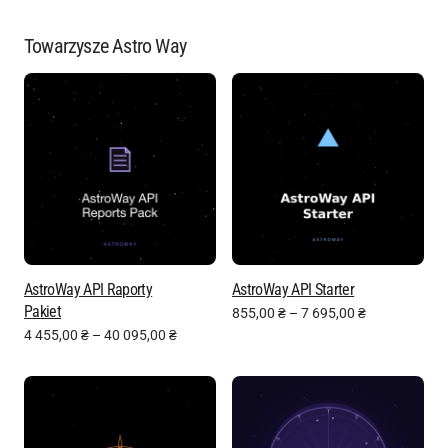
Towarzysze Astro Way
AstroWay API Raporty
AstroWay API Starter
Pakiet
855,00
₴
–
7 695,00
₴
4 455,00
₴
–
40 095,00
₴