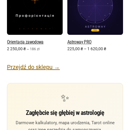
Orientacja zawodowa
Astroway PRO
2 250,00
₴
225,00
₴
–
1 620,00
₴
~ 186 zł
Przejdź do sklepu →
✨
Zagłębcie się głębiej w astrologię
Darmowe kalkulatory, mapa urodzenia, Tarot online
oraz inne narzędzia do samopoznania.