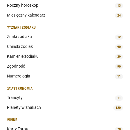
Roczny horoskop
13
Miesięczny kalendarz
24
♈
ZNAKI ZODIAKU
Znaki zodiaku
12
Chiński zodiak
90
Kamienie zodiaku
39
Zgodność
90
Numerologia
11
🌌
ASTRONOMIA
Transyty
11
Planety w znakach
120
🃏
INNE
Karty Tarota
78