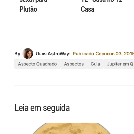
Plutão
Casa
By
Лілія AstroWay
Publicado
Серпень 03, 201
Aspecto Quadrado
Aspectos
Guia
Júpiter em Q
Leia em seguida