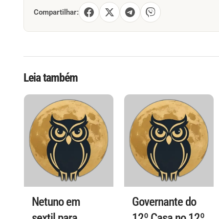
Compartilhar:
Leia também
Netuno em
Governante do
sextil para
12º Casa no 12º