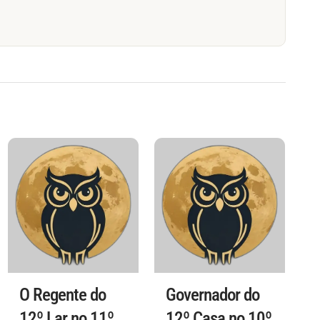
O Regente do
Governador do
12º Lar no 11º
12º Casa no 10º