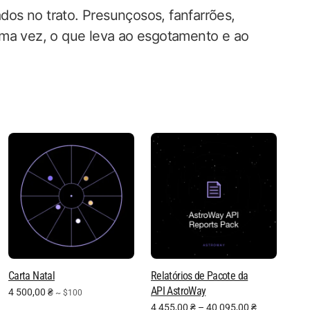
ados no trato. Presunçosos, fanfarrões,
uma vez, o que leva ao esgotamento e ao
Carta Natal
Relatórios de Pacote da
API AstroWay
4 500,00
₴
~ $100
4 455,00
₴
–
40 095,00
₴