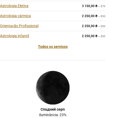
Astrologia Eletiva
3 150,00
₴
~ $70
Astrologia cármica
2 250,00
₴
~ $50
Orientação Profissional
2 250,00
₴
~ $50
Astrologia infantil
2 250,00
₴
~ $50
Todos os serviços
Спадний серп
Iluminância: 23%