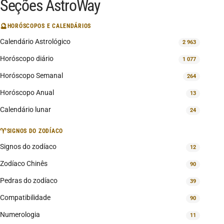
Seções AstroWay
🔮
HORÓSCOPOS E CALENDÁRIOS
Calendário Astrológico
2 963
Horóscopo diário
1 077
Horóscopo Semanal
264
Horóscopo Anual
13
Calendário lunar
24
♈
SIGNOS DO ZODÍACO
Signos do zodíaco
12
Zodíaco Chinês
90
Pedras do zodíaco
39
Compatibilidade
90
Numerologia
11