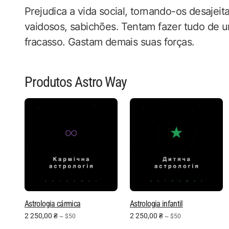
Prejudica a vida social, tornando-os desajeit
vaidosos, sabichões. Tentam fazer tudo de 
fracasso. Gastam demais suas forças.
Produtos Astro Way
Astrologia cármica
Astrologia infantil
2 250,00
₴
2 250,00
₴
~ $50
~ $50