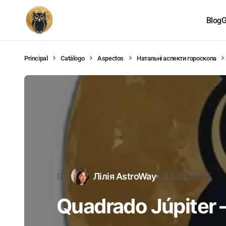
Blog
G
Principal
Catálogo
Aspectos
Натальні аспекти гороскопа
By
Лілія AstroWay
03.08.2015
Quadrado Júpiter 