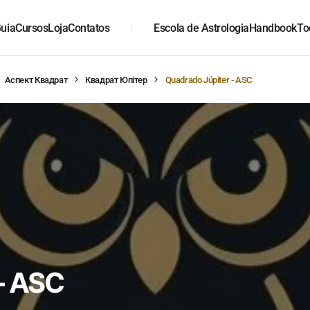
uia
Cursos
Loja
Contatos
Escola de Astrologia
Handbook
To
Аспект Квадрат
Квадрат Юпітер
Quadrado Júpiter - ASC
– ASC