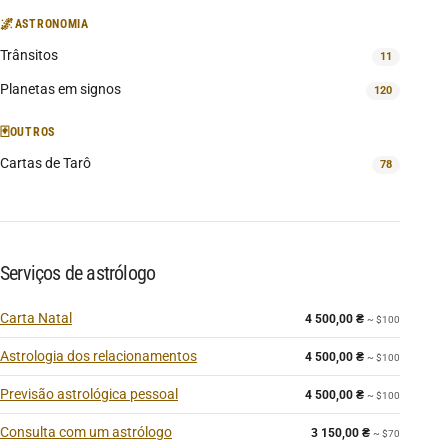
🌌
ASTRONOMIA
Trânsitos
11
Planetas em signos
120
🃏
OUTROS
Cartas de Tarô
78
Serviços de astrólogo
Carta Natal
4 500,00
₴
~ $100
Astrologia dos relacionamentos
4 500,00
₴
~ $100
Previsão astrológica pessoal
4 500,00
₴
~ $100
Consulta com um astrólogo
3 150,00
₴
~ $70