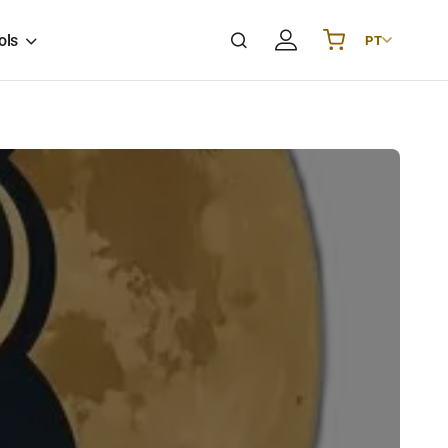
ols
PT
Українська
UA
English
EN
Deutsch
DE
Polski
PL
Español
ES
Português
PT
हिन्दी
IN
Français
FR
한국어
KR