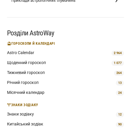
Приклади астрологічних тлумачень
Розділи AstroWay
🔮
ГОРОСКОПИ Й КАЛЕНДАРІ
Astro Calendar
2 964
Щоденний гороскоп
1 077
Тижневий гороскоп
264
Річний гороскоп
13
Місячний календар
24
♈
ЗНАКИ ЗОДІАКУ
Знаки зодіаку
12
Китайський зодіак
90