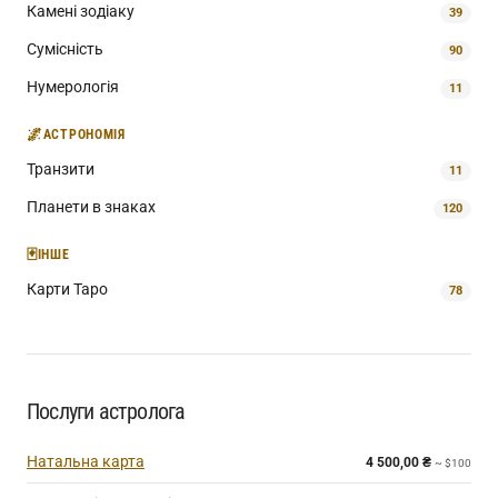
Камені зодіаку
39
Сумісність
90
Нумерологія
11
🌌
АСТРОНОМІЯ
Транзити
11
Планети в знаках
120
🃏
ІНШЕ
Карти Таро
78
Послуги астролога
Натальна карта
4 500,00
₴
~ $100