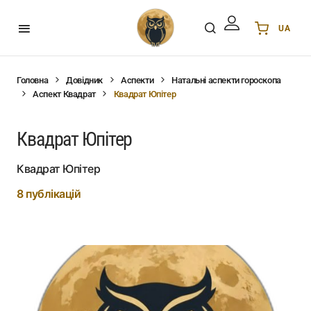
UA
Українська
UA
English
EN
Головна
Довідник
Аспекти
Натальні аспекти гороскопа
Аспект Квадрат
Квадрат Юпітер
Deutsch
DE
Polski
PL
Квадрат Юпітер
Español
ES
Português
PT
Квадрат Юпітер
हिन्दी
IN
8 публікацій
Français
FR
한국어
KR