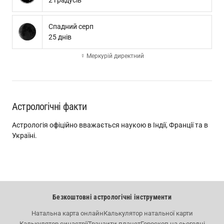
2 градусів
Спадний серп
25 днів
☿ Меркурій директний
Астрологічні факти
Астрологія офіційно вважається наукою в Індії, Франції та в
Україні.
Безкоштовні астрологічні інструменти
Натальна карта онлайн
Калькулятор натальної карти
Калькулятор синастрії
Транзити планет
Гороскоп на сьогодні