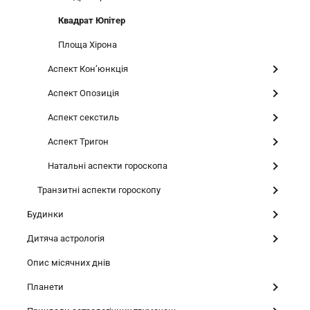
Квадрат Юпітер
Площа Хірона
Аспект Конʼюнкція
Аспект Опозиція
Аспект секстиль
Аспект Тригон
Натальні аспекти гороскопа
Транзитні аспекти гороскопу
Будинки
Дитяча астрологія
Опис місячних днів
Планети