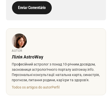
Enviar Comentário
AUTOR
Лілія AstroWay
Професійний астролог з понад 10-річним досвідом,
засновниця астрологічного порталу astroway.info.
Персональні консультації: натальна карта, синастрія,
прогнози, питання родини, кар'єри та здоров'я.
Todos os artigos do autor
Perfil