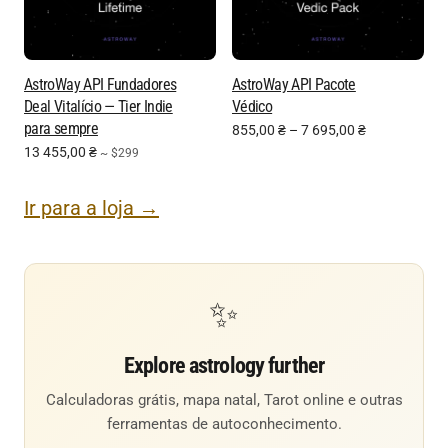
AstroWay API Fundadores
AstroWay API Pacote
Deal Vitalício — Tier Indie
Védico
para sempre
855,00
₴
–
7 695,00
₴
13 455,00
₴
~ $299
Ir para a loja →
✨
Explore astrology further
Calculadoras grátis, mapa natal, Tarot online e outras
ferramentas de autoconhecimento.