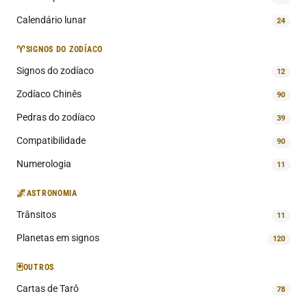
Calendário lunar
24
♈
SIGNOS DO ZODÍACO
Signos do zodíaco
12
Zodíaco Chinês
90
Pedras do zodíaco
39
Compatibilidade
90
Numerologia
11
🌌
ASTRONOMIA
Trânsitos
11
Planetas em signos
120
🃏
OUTROS
Cartas de Tarô
78