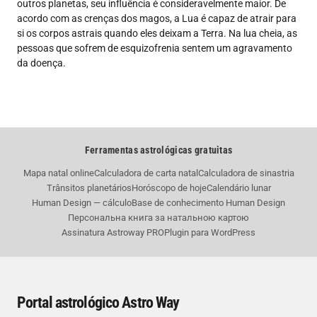
outros planetas, seu influência é consideravelmente maior. De
acordo com as crenças dos magos, a Lua é capaz de atrair para
si os corpos astrais quando eles deixam a Terra. Na lua cheia, as
pessoas que sofrem de esquizofrenia sentem um agravamento
da doença.
Ferramentas astrológicas gratuitas
Mapa natal online
Calculadora de carta natal
Calculadora de sinastria
Trânsitos planetários
Horóscopo de hoje
Calendário lunar
Human Design — cálculo
Base de conhecimento Human Design
Персональна книга за натальною картою
Assinatura Astroway PRO
Plugin para WordPress
Portal astrológico Astro Way