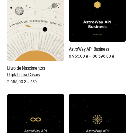
AstroWay API Business
8 955,00
₴
–
80 596,00
₴
Livro de Nascimentos —
Digital para Casais
2 655,00
₴
~ $59