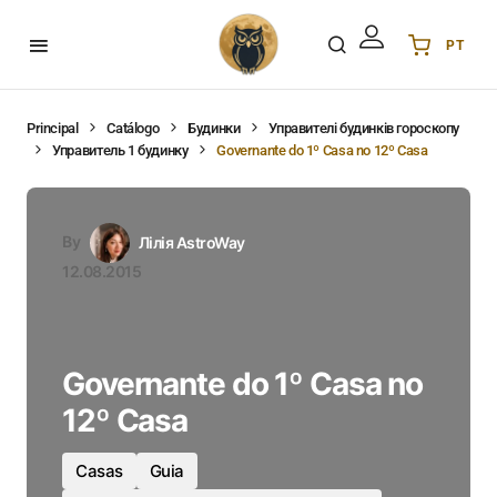
PT
Українська
UA
English
EN
Principal
Catálogo
Будинки
Управителі будинків гороскопу
Управитель 1 будинку
Governante do 1º Casa no 12º Casa
Deutsch
DE
Polski
PL
Español
ES
By
Лілія AstroWay
Português
PT
12.08.2015
हिन्दी
IN
Français
FR
한국어
KR
Governante do 1º Casa no
12º Casa
Casas
Guia