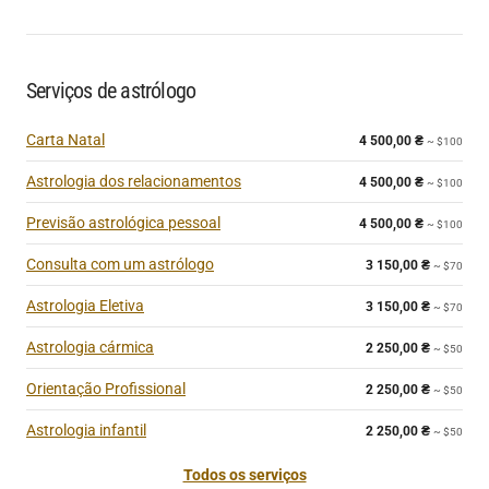
Serviços de astrólogo
Carta Natal
4 500,00
₴
~ $100
Astrologia dos relacionamentos
4 500,00
₴
~ $100
Previsão astrológica pessoal
4 500,00
₴
~ $100
Consulta com um astrólogo
3 150,00
₴
~ $70
Astrologia Eletiva
3 150,00
₴
~ $70
Astrologia cármica
2 250,00
₴
~ $50
Orientação Profissional
2 250,00
₴
~ $50
Astrologia infantil
2 250,00
₴
~ $50
Todos os serviços