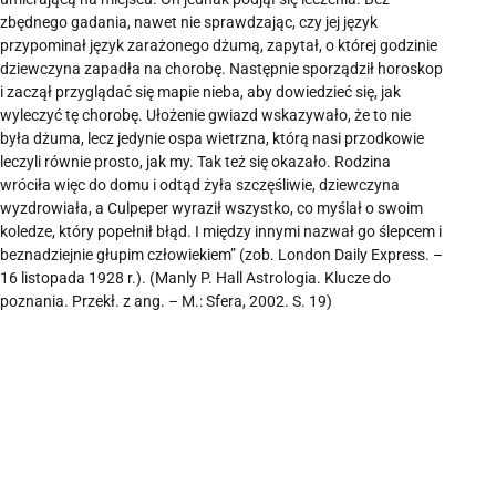
zbędnego gadania, nawet nie sprawdzając, czy jej język
przypominał język zarażonego dżumą, zapytał, o której godzinie
dziewczyna zapadła na chorobę. Następnie sporządził horoskop
i zaczął przyglądać się mapie nieba, aby dowiedzieć się, jak
wyleczyć tę chorobę. Ułożenie gwiazd wskazywało, że to nie
była dżuma, lecz jedynie ospa wietrzna, którą nasi przodkowie
leczyli równie prosto, jak my. Tak też się okazało. Rodzina
wróciła więc do domu i odtąd żyła szczęśliwie, dziewczyna
wyzdrowiała, a Culpeper wyraził wszystko, co myślał o swoim
koledze, który popełnił błąd. I między innymi nazwał go ślepcem i
beznadziejnie głupim człowiekiem” (zob. London Daily Express. –
16 listopada 1928 r.). (Manly P. Hall Astrologia. Klucze do
poznania. Przekł. z ang. – M.: Sfera, 2002. S. 19)