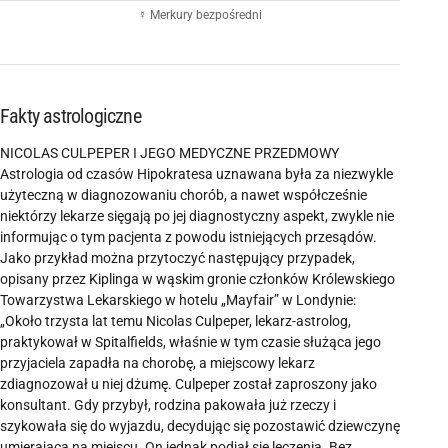
☿ Merkury bezpośredni
Fakty astrologiczne
NICOLAS CULPEPER I JEGO MEDYCZNE PRZEDMOWY
Astrologia od czasów Hipokratesa uznawana była za niezwykle
użyteczną w diagnozowaniu chorób, a nawet współcześnie
niektórzy lekarze sięgają po jej diagnostyczny aspekt, zwykle nie
informując o tym pacjenta z powodu istniejących przesądów.
Jako przykład można przytoczyć następujący przypadek,
opisany przez Kiplinga w wąskim gronie członków Królewskiego
Towarzystwa Lekarskiego w hotelu „Mayfair” w Londynie:
„Około trzysta lat temu Nicolas Culpeper, lekarz-astrolog,
praktykował w Spitalfields, właśnie w tym czasie służąca jego
przyjaciela zapadła na chorobę, a miejscowy lekarz
zdiagnozował u niej dżumę. Culpeper został zaproszony jako
konsultant. Gdy przybył, rodzina pakowała już rzeczy i
szykowała się do wyjazdu, decydując się pozostawić dziewczynę
umierającą na miejscu. On jednak podjął się leczenia. Bez