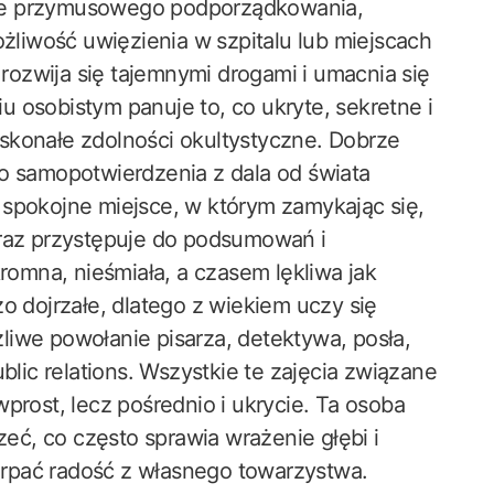
je przymusowego podporządkowania,
liwość uwięzienia w szpitalu lub miejscach
ozwija się tajemnymi drogami i umacnia się
 osobistym panuje to, co ukryte, sekretne i
skonałe zdolności okultystyczne. Dobrze
t do samopotwierdzenia z dala od świata
 spokojne miejsce, w którym zamykając się,
oraz przystępuje do podsumowań i
kromna, nieśmiała, a czasem lękliwa jak
o dojrzałe, dlatego z wiekiem uczy się
liwe powołanie pisarza, detektywa, posła,
blic relations. Wszystkie te zajęcia związane
prost, lecz pośrednio i ukrycie. Ta osoba
zeć, co często sprawia wrażenie głębi i
zerpać radość z własnego towarzystwa.