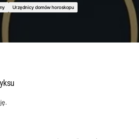
zny
Urzędnicy domów horoskopu
dyksu
ję.