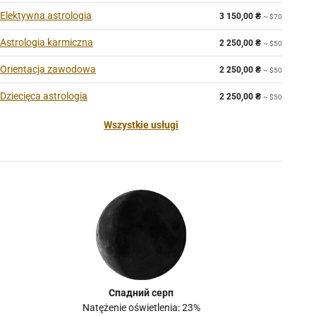
Elektywna astrologia
3 150,00
₴
~ $70
Astrologia karmiczna
2 250,00
₴
~ $50
Orientacja zawodowa
2 250,00
₴
~ $50
Dziecięca astrologia
2 250,00
₴
~ $50
Wszystkie usługi
Спадний серп
Natężenie oświetlenia: 23%