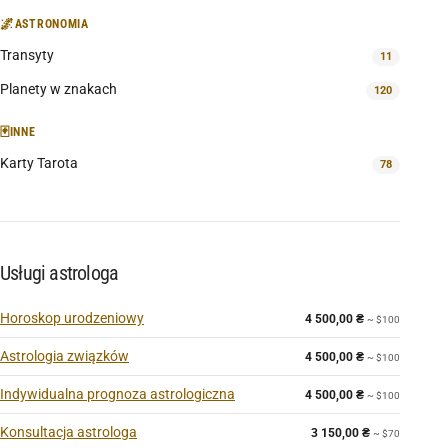
🌌
ASTRONOMIA
Transyty
11
Planety w znakach
120
🃏
INNE
Karty Tarota
78
Usługi astrologa
Horoskop urodzeniowy
4 500,00
₴
~ $100
Astrologia związków
4 500,00
₴
~ $100
Indywidualna prognoza astrologiczna
4 500,00
₴
~ $100
Konsultacja astrologa
3 150,00
₴
~ $70