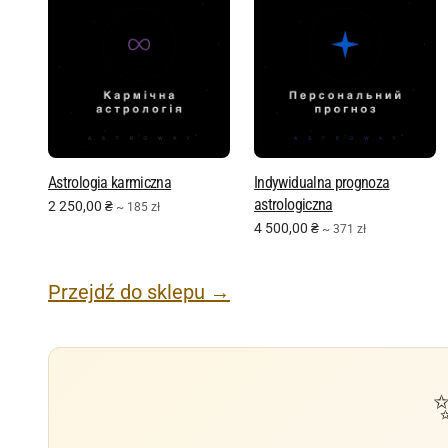
Astrologia karmiczna
Indywidualna prognoza
astrologiczna
2 250,00
₴
~ 185 zł
4 500,00
₴
~ 371 zł
Przejdź do sklepu →