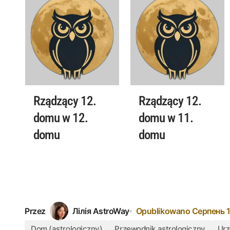
Rządzący 12.
Rządzący 12.
domu w 12.
domu w 11.
domu
domu
Przez
Лілія AstroWay
Opublikowano
Серпень 1
Dom (astrologiczny)
Przewodnik astrologiczny
Urz