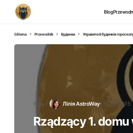
Blog
Przewodni
Główna
Przewodnik
Будинки
Управителі будинків гороскоп
Przez
Лілія AstroWay
12.08.2015
Rządzący 1. domu 