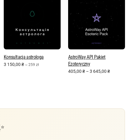
Konsultacja astrologa
AstroWay API Pakiet
Ezoteryczny
3 150,00
₴
~ 259 zł
405,00
₴
–
3 645,00
₴
✨