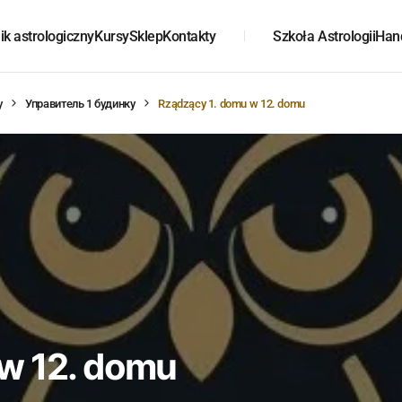
k astrologiczny
Kursy
Sklep
Kontakty
Szkoła Astrologii
Han
у
Управитель 1 будинку
Rządzący 1. domu w 12. domu
w 12. domu