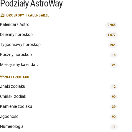
Podziały AstroWay
🔮
HOROSKOPY I KALENDARZE
Kalendarz Astro
2 963
Dzienny horoskop
1 077
Tygodniowy horoskop
264
Roczny horoskop
13
Miesięczny kalendarz
24
♈
ZNAKI ZODIAKU
Znaki zodiaku
12
Chiński zodiak
90
Kamienie zodiaku
39
Zgodność
90
Numerologia
11