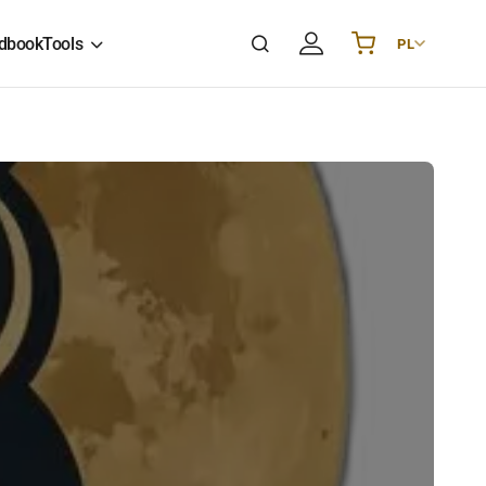
dbook
Tools
PL
Українська
UA
English
EN
Deutsch
DE
Polski
PL
Español
ES
Português
PT
हिन्दी
IN
Français
FR
한국어
KR