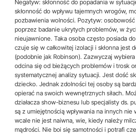
Negatyw: skłonność do popadania w sytuac
skłonność do wpływu tajemnych wrogów, moż
pozbawienia wolności. Pozytyw: osobowość r
poprzez badanie ukrytych problemów, w życiu
nieujawnione. Taka osoba często posiada do
czuje się w całkowitej izolacji i skłonna jes
(podobnie jak Robinson). Zazwyczaj wybiera
odcina się od bieżących problemów i trosk 
systematycznej analizy sytuacji. Jest dość s
dziecko. Jednak zdolności tej osoby są bardz
opierać na swoich wewnętrznych siłach. Moż
działacza show-biznesu lub specjalisty ds. pu
są z umiejętnością wpływania na innych nie w
wcale nie jest naiwna, wie, kiedy należy milc
mądrości. Nie boi się samotności i potrafi c