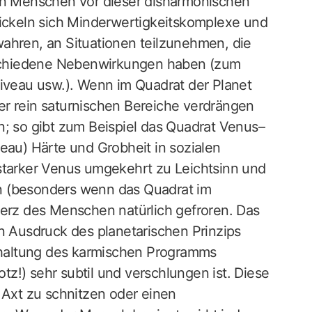
 Menschen vor dieser disharmonischen
wickeln sich Minderwertigkeitskomplexe und
ahren, an Situationen teilzunehmen, die
erschiedene Nebenwirkungen haben (zum
niveau usw.). Wenn im Quadrat der Planet
 der rein saturnischen Bereiche verdrängen
n; so gibt zum Beispiel das Quadrat Venus–
eau) Härte und Grobheit in sozialen
 starker Venus umgekehrt zu Leichtsinn und
n (besonders wenn das Quadrat im
Herz des Menschen natürlich gefroren. Das
Ausdruck des planetarischen Prinzips
inhaltung des karmischen Programms
otz!) sehr subtil und verschlungen ist. Diese
 Axt zu schnitzen oder einen