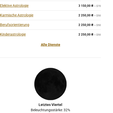
Elektive Astrologie
3 150,00
₴
~ $70
Karmische Astrologie
2 250,00
₴
~ $50
Berufsorientierung
2 250,00
₴
~ $50
Kinderastrologie
2 250,00
₴
~ $50
Alle Dienste
Letztes Viertel
Beleuchtungsstärke: 32%