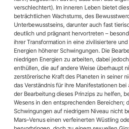
verschlechtert). Im inneren Leben bietet die
beträchtlichen Wachstums, des Bewusstwer
Unterbewusstseins, darunter auch fast tierisc
deutlich und prägnant hervortreten – beson
ihrer Transformation in eine zivilisiertere u
Energien höherer Schwingungen. Die Bearbei
niedrigen Energien zu arbeiten, dabei jedoch
enthüllen, die auf andere Weise überhaupt n
zerstörerische Kraft des Planeten in seiner
das Verständnis für ihre Manifestationen bei
der Bearbeitung dieses Prinzips zu helfen, 
Wesens in den entsprechenden Bereichen; de
Schwingungen auf niedrigem Niveau nicht b
Mars–Venus einen verfeinerten Wüstling od
hervorbringen, doch zu einem sexuellen Gig