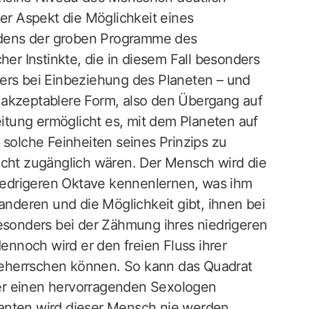
ser Aspekt die Möglichkeit eines
dens der groben Programme des
her Instinkte, die in diesem Fall besonders
ders bei Einbeziehung des Planeten – und
nd akzeptablere Form, also den Übergang auf
tung ermöglicht es, mit dem Planeten auf
 solche Feinheiten seines Prinzips zu
icht zugänglich wären. Der Mensch wird die
 niedrigeren Oktave kennenlernen, was ihm
 anderen und die Möglichkeit gibt, ihnen bei
besonders bei der Zähmung ihres niedrigeren
nnoch wird er den freien Fluss ihrer
eherrschen können. So kann das Quadrat
er einen hervorragenden Sexologen
anten wird dieser Mensch nie werden.