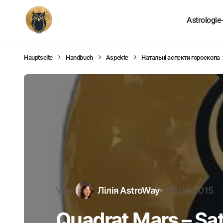
Astrologie
Hauptseite
Handbuch
Aspekte
Натальні аспекти гороскопа
Von
Лілія AstroWay
03.08.2015
Quadrat Mars – Sa