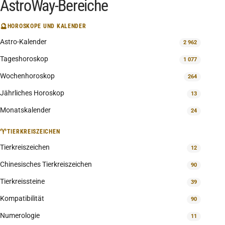
AstroWay-Bereiche
🔮
HOROSKOPE UND KALENDER
Astro-Kalender
2 962
Tageshoroskop
1 077
Wochenhoroskop
264
Jährliches Horoskop
13
Monatskalender
24
♈
TIERKREISZEICHEN
Tierkreiszeichen
12
Chinesisches Tierkreiszeichen
90
Tierkreissteine
39
Kompatibilität
90
Numerologie
11