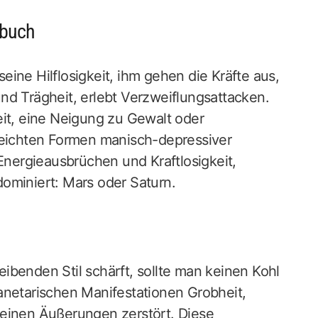
rbuch
ine Hilflosigkeit, ihm gehen die Kräfte aus,
 und Trägheit, erlebt Verzweiflungsattacken.
eit, eine Neigung zu Gewalt oder
 leichten Formen manisch-depressiver
ergieausbrüchen und Kraftlosigkeit,
ominiert: Mars oder Saturn.
ibenden Stil schärft, sollte man keinen Kohl
anetarischen Manifestationen Grobheit,
n feinen Äußerungen zerstört. Diese