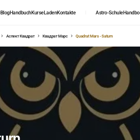
-Blog
Handbuch
Kurse
Laden
Kontakte
Astro-Schule
Handbo
Аспект Квадрат
Квадрат Марс
Quadrat Mars - Saturn
turn