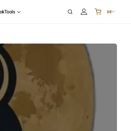
ok
Tools
DE
Українська
UA
English
EN
Deutsch
DE
Polski
PL
Español
ES
Português
PT
हिन्दी
IN
Français
FR
한국어
KR