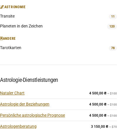
🌌
ASTRONOMIE
Transite
11
Planeten in den Zeichen
120
🃏
ANDERE
Tarotkarten
78
Astrologie-Dienstleistungen
Nataler Chart
4 500,00
₴
~ $100
Astrologie der Beziehungen
4 500,00
₴
~ $100
Persönliche astrologische Prognose
4 500,00
₴
~ $100
Astrologenberatung
3 150,00
₴
~ $70