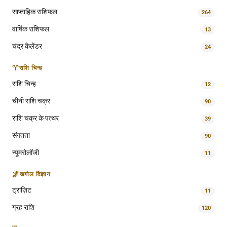
साप्ताहिक राशिफल
264
वार्षिक राशिफल
13
चंद्र कैलेंडर
24
♈
राशि चिन्ह
राशि चिन्ह
12
चीनी राशि चक्र
90
राशि चक्र के पत्थर
39
संगतता
90
न्यूमरोलॉजी
11
🌌
खगोल विज्ञान
ट्रांज़िट
11
ग्रह राशि
120