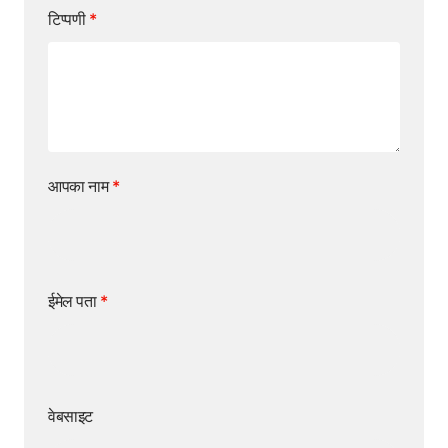
टिप्पणी
*
आपका नाम
*
ईमेल पता
*
वेबसाइट