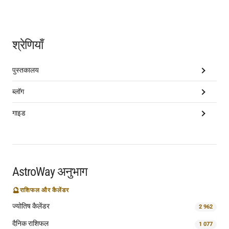
श्रेणियाँ
पुस्तकालय
ब्लॉग
गाइड
AstroWay अनुभाग
🔮
राशिफल और कैलेंडर
ज्योतिष कैलेंडर
2 962
दैनिक राशिफल
1 077