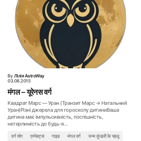
By
Лілія AstroWay
03.08.2015
मंगल – यूरेनस वर्ग
Квадрат Марс — Уран (Транзит Марс → Натальний
Уран)Різні джерела для гороскопу дитиниВаша
дитина має імпульсивність, поспішність,
нетерпимість до будь-я...
वर्ग योग
एस्पेक्ट्स
गाइड
मंगल वर्ग
जन्म कुंडली के पहलू