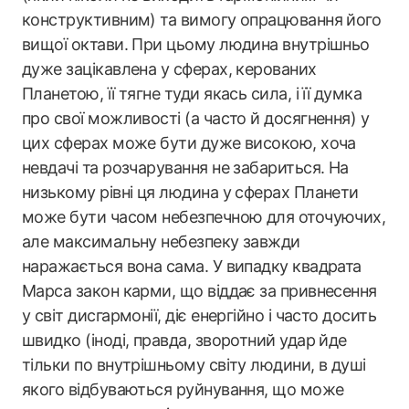
конструктивним) та вимогу опрацювання його
вищої октави. При цьому людина внутрішньо
дуже зацікавлена у сферах, керованих
Планетою, її тягне туди якась сила, і її думка
про свої можливості (а часто й досягнення) у
цих сферах може бути дуже високою, хоча
невдачі та розчарування не забариться. На
низькому рівні ця людина у сферах Планети
може бути часом небезпечною для оточуючих,
але максимальну небезпеку завжди
наражається вона сама. У випадку квадрата
Марса закон карми, що віддає за привнесення
у світ дисгармонії, діє енергійно і часто досить
швидко (іноді, правда, зворотний удар йде
тільки по внутрішньому світу людини, в душі
якого відбуваються руйнування, що може