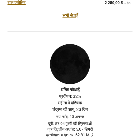
बाल ज्योतिष
2 250,00
₴
~ $50
सभी सेवाएँ
अंतिम चौथाई
प्रदीपन: 32%
महीना में वृश्चिक
चंद्रमा की आयु: 23 दिन
नया चाँद: 13 अगस्त
दूरी: 57.94 पृथ्वी की त्रिज्याओं
क्रांतिवृत्तीय अक्षांश: 5.07 डिग्री
क्रांतिवृत्तीय देशांतर: 62.81 डिग्री