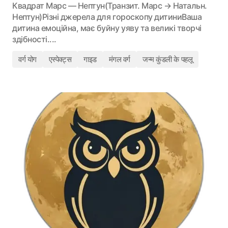
Квадрат Марс — Нептун(Транзит. Марс → Натальн.
Нептун)Різні джерела для гороскопу дитиниВаша
дитина емоційна, має буйну уяву та великі творчі
здібності....
वर्ग योग
एस्पेक्ट्स
गाइड
मंगल वर्ग
जन्म कुंडली के पहलू