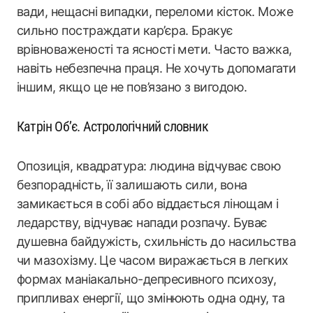
вади, нещасні випадки, переломи кісток. Може
сильно постраждати кар’єра. Бракує
врівноваженості та ясності мети. Часто важка,
навіть небезпечна праця. Не хочуть допомагати
іншим, якщо це не пов’язано з вигодою.
Катрін Об’є. Астрологічний словник
Опозиція, квадратура: людина відчуває свою
безпорадність, її залишають сили, вона
замикається в собі або віддається лінощам і
ледарству, відчуває напади розпачу. Буває
душевна байдужість, схильність до насильства
чи мазохізму. Це часом виражається в легких
формах маніакально-депресивного психозу,
припливах енергії, що змінюють одна одну, та