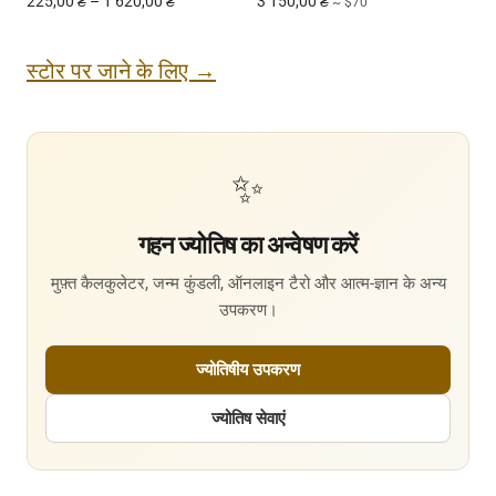
225,00
₴
–
1 620,00
₴
3 150,00
₴
~ $70
स्टोर पर जाने के लिए →
✨
गहन ज्योतिष का अन्वेषण करें
मुफ़्त कैलकुलेटर, जन्म कुंडली, ऑनलाइन टैरो और आत्म-ज्ञान के अन्य
उपकरण।
ज्योतिषीय उपकरण
ज्योतिष सेवाएं