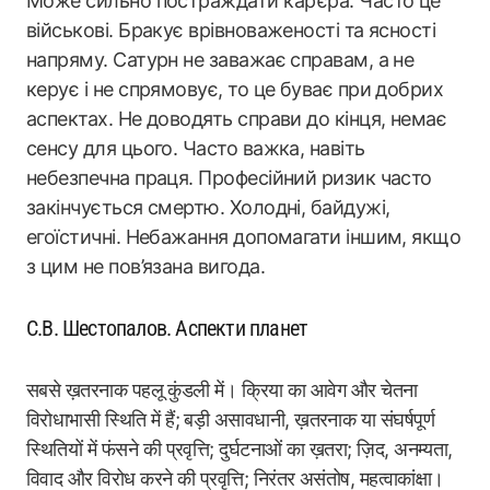
Може сильно постраждати кар’єра. Часто це
військові. Бракує врівноваженості та ясності
напряму. Сатурн не заважає справам, а не
керує і не спрямовує, то це буває при добрих
аспектах. Не доводять справи до кінця, немає
сенсу для цього. Часто важка, навіть
небезпечна праця. Професійний ризик часто
закінчується смертю. Холодні, байдужі,
егоїстичні. Небажання допомагати іншим, якщо
з цим не пов’язана вигода.
С.В. Шестопалов. Аспекти планет
सबसे ख़तरनाक पहलू कुंडली में। क्रिया का आवेग और चेतना
विरोधाभासी स्थिति में हैं; बड़ी असावधानी, ख़तरनाक या संघर्षपूर्ण
स्थितियों में फंसने की प्रवृत्ति; दुर्घटनाओं का ख़तरा; ज़िद, अनम्यता,
विवाद और विरोध करने की प्रवृत्ति; निरंतर असंतोष, महत्वाकांक्षा।