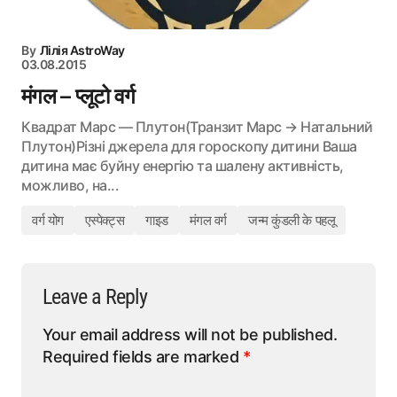
By
Лілія AstroWay
03.08.2015
मंगल – प्लूटो वर्ग
Квадрат Марс — Плутон(Транзит Марс → Натальний
Плутон)Різні джерела для гороскопу дитини Ваша
дитина має буйну енергію та шалену активність,
можливо, на...
वर्ग योग
एस्पेक्ट्स
गाइड
मंगल वर्ग
जन्म कुंडली के पहलू
Leave a Reply
Your email address will not be published.
Required fields are marked
*