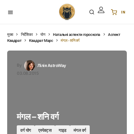
IN
Українська
UA
English
EN
मुख्य
निर्देशिका
योग
Натальні аспекти гороскопа
Аспект
Квадрат
Квадрат Марс
मंगल - शनि वर्ग
Deutsch
DE
Polski
PL
Español
ES
By
Лілія AstroWay
Português
PT
03.08.2015
हिन्दी
IN
Français
FR
한국어
KR
मंगल – शनि वर्ग
वर्ग योग
एस्पेक्ट्स
गाइड
मंगल वर्ग