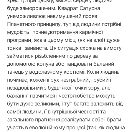
хресті); при цьому, звісно, серце у людини
буде замороженим. Квадрат Сатурна
унеможливлює невимушений прояв
Планетного принципу, тут від людини потрібні
мудрість і точне дотримання кармічної
програми, яка в цьому місці (як на зло!) дуже
тонка і звивиста. Ця ситуація схожа на вимогу
займатися різьбленням по дереву за
допомогою колуна або танцювати бальний
танець у водолазному костюмі. Коли людина
починає, кожен її рух незграбний, грубий і
незадовільний з будь-якої точки зору, але
бажання навчитися і честолюбство можуть
бути дуже великими, і тут багато залежить від
самої людини, її внутрішньої чесності та
загального прагнення реалізувати себе і брати
участь в еволюційному процесі (так, як людина