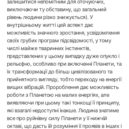
залишитися непомітним для оточуючих,
виключаючи ту обставину, що загальний
рівень людини різко знижується). У
внутрішньому житті цей аспект дає
можливість значного зростання, усвідомлення
своїх грубих програм підсвідомості, у тому
числі майже тваринних інстинктів,
представлених у цьому випадку дуже опукло і
рельєфно, особливо при включенні Планети, та
їх трансформації до більш цивілізованого та
прийнятного вигляду, тобто переходу на енергії
вищих вібрацій. Пророблення дає можливість
роботи з Планетою на малих енергіях, але
виявляючи при цьому такі тонкощі її принципу,
які взагалі недоступні інакше. Людина знатиме
все про руйнівну силу Планети у її нижчій
октаві, що дасть їй розуміння її проявів в інших і