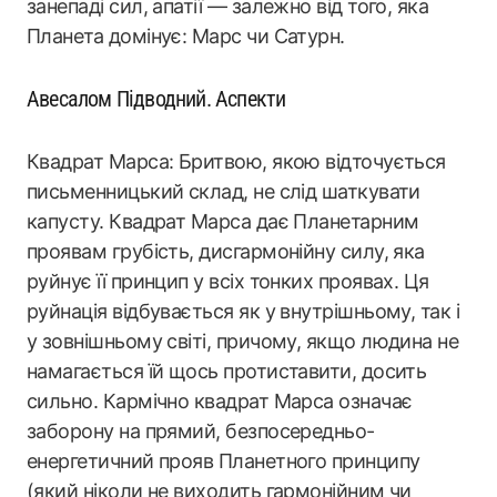
занепаді сил, апатії — залежно від того, яка
Планета домінує: Марс чи Сатурн.
Авесалом Підводний. Аспекти
Квадрат Марса: Бритвою, якою відточується
письменницький склад, не слід шаткувати
капусту. Квадрат Марса дає Планетарним
проявам грубість, дисгармонійну силу, яка
руйнує її принцип у всіх тонких проявах. Ця
руйнація відбувається як у внутрішньому, так і
у зовнішньому світі, причому, якщо людина не
намагається їй щось протиставити, досить
сильно. Кармічно квадрат Марса означає
заборону на прямий, безпосередньо-
енергетичний прояв Планетного принципу
(який ніколи не виходить гармонійним чи