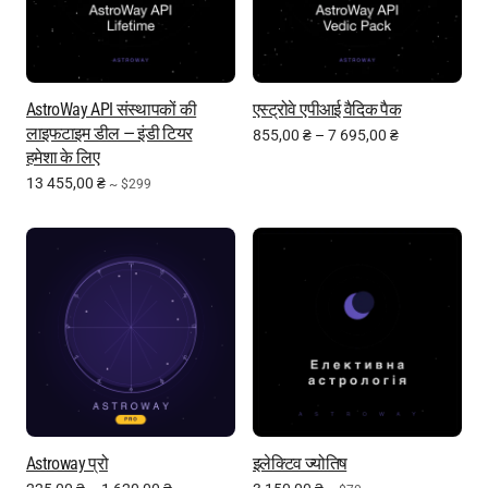
AstroWay API संस्थापकों की
एस्ट्रोवे एपीआई वैदिक पैक
लाइफटाइम डील — इंडी टियर
855,00
₴
–
7 695,00
₴
हमेशा के लिए
13 455,00
₴
~ $299
Astroway प्रो
इलेक्टिव ज्योतिष