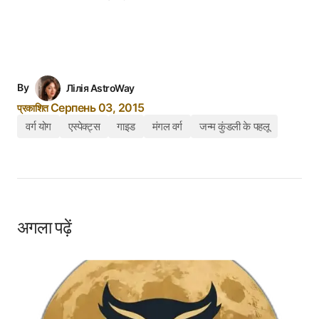
By
Лілія AstroWay
Серпень 03, 2015
प्रकाशित
वर्ग योग
एस्पेक्ट्स
गाइड
मंगल वर्ग
जन्म कुंडली के पहलू
अगला पढ़ें