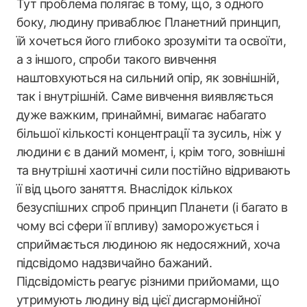
Тут проблема полягає в тому, що, з одного
боку, людину приваблює Планетний принцип,
їй хочеться його глибоко зрозуміти та освоїти,
а з іншого, спроби такого вивчення
наштовхуються на сильний опір, як зовнішній,
так і внутрішній. Саме вивчення виявляється
дуже важким, принаймні, вимагає набагато
більшої кількості концентрації та зусиль, ніж у
людини є в даний момент, і, крім того, зовнішні
та внутрішні хаотичні сили постійно відривають
її від цього заняття. Внаслідок кількох
безуспішних спроб принцип Планети (і багато в
чому всі сфери її впливу) заморожується і
сприймається людиною як недосяжний, хоча
підсвідомо надзвичайно бажаний.
Підсвідомість реагує різними прийомами, що
утримують людину від цієї дисгармонійної