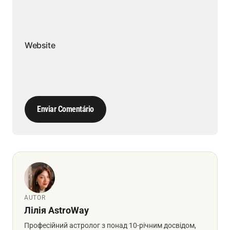
Website
Enviar Comentário
AUTOR
Лілія AstroWay
Професійний астролог з понад 10-річним досвідом,