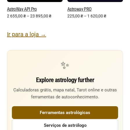
AstroWay API Pro
Astroway PRO
2 655,00
₴
–
23 895,00
₴
225,00
₴
–
1 620,00
₴
Ir para a loja →
✨
Explore astrology further
Calculadoras grátis, mapa natal, Tarot online e outras
ferramentas de autoconhecimento.
Ferramentas astrológicas
Serviços de astrólogo