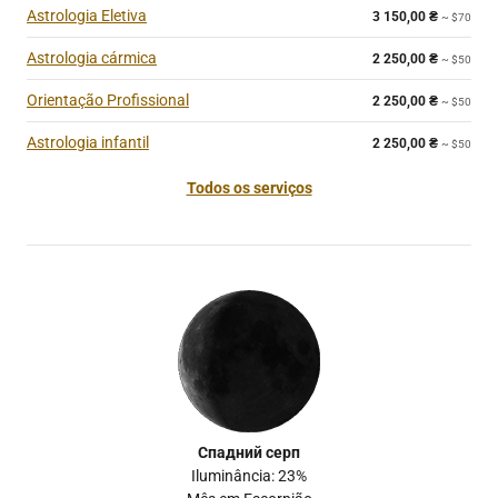
Astrologia Eletiva
3 150,00
₴
~ $70
Astrologia cármica
2 250,00
₴
~ $50
Orientação Profissional
2 250,00
₴
~ $50
Astrologia infantil
2 250,00
₴
~ $50
Todos os serviços
Спадний серп
Iluminância: 23%