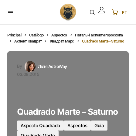
PT
Українська
UA
English
EN
Principal
Catálogo
Aspectos
Натальні аспекти гороскопа
Аспект Квадрат
Квадрат Марс
Quadrado Marte - Saturno
Deutsch
DE
Polski
PL
Español
ES
By
Лілія AstroWay
Português
PT
03.08.2015
हिन्दी
IN
Français
FR
한국어
KR
Quadrado Marte – Saturno
Aspecto Quadrado
Aspectos
Guia
Quadrado Marte