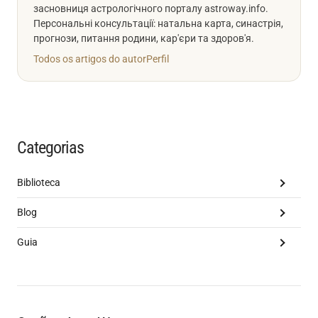
засновниця астрологічного порталу astroway.info.
Персональні консультації: натальна карта, синастрія,
прогнози, питання родини, кар'єри та здоров'я.
Todos os artigos do autor
Perfil
Categorias
Biblioteca
Blog
Guia