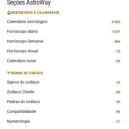
Seções AstroWay
🔮
HORÓSCOPOS E CALENDÁRIOS
Calendário Astrológico
2 963
Horóscopo diário
1 077
Horóscopo Semanal
264
Horóscopo Anual
13
Calendário lunar
24
♈
SIGNOS DO ZODÍACO
Signos do zodíaco
12
Zodíaco Chinês
90
Pedras do zodíaco
39
Compatibilidade
90
Numerologia
11