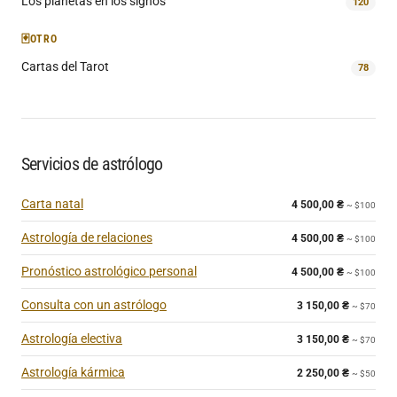
Los planetas en los signos
120
🃏
OTRO
Cartas del Tarot
78
Servicios de astrólogo
Carta natal
4 500,00
₴
~ $100
Astrología de relaciones
4 500,00
₴
~ $100
Pronóstico astrológico personal
4 500,00
₴
~ $100
Consulta con un astrólogo
3 150,00
₴
~ $70
Astrología electiva
3 150,00
₴
~ $70
Astrología kármica
2 250,00
₴
~ $50