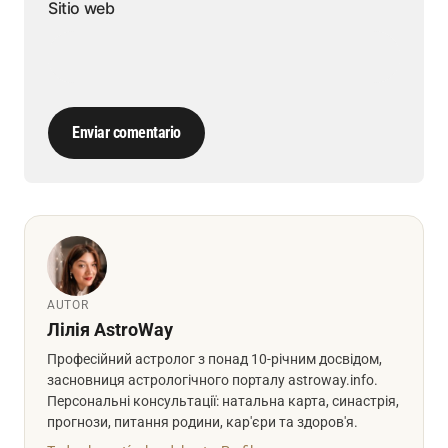
Sitio web
Enviar comentario
AUTOR
Лілія AstroWay
Професійний астролог з понад 10-річним досвідом,
засновниця астрологічного порталу astroway.info.
Персональні консультації: натальна карта, синастрія,
прогнози, питання родини, кар'єри та здоров'я.