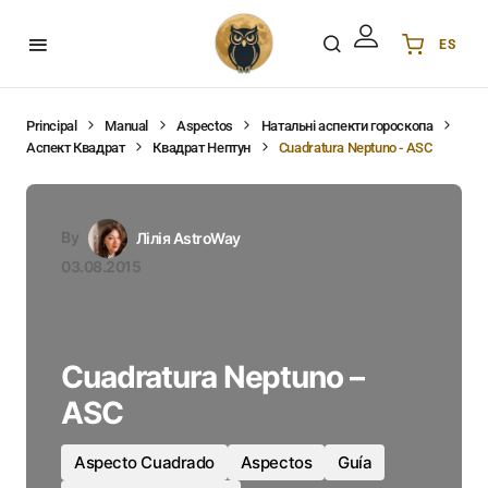
ES
Українська
UA
English
EN
Principal
Manual
Aspectos
Натальні аспекти гороскопа
Аспект Квадрат
Квадрат Нептун
Cuadratura Neptuno - ASC
Deutsch
DE
Polski
PL
Español
ES
By
Лілія AstroWay
Português
PT
03.08.2015
हिन्दी
IN
Français
FR
한국어
KR
Cuadratura Neptuno –
ASC
Aspecto Cuadrado
Aspectos
Guía