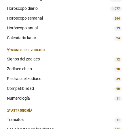
Horóscopo diario
1 077
Horóscopo semanal
264
Horóscopo anual
13
Calendario lunar
24
♈
SIGNOS DEL ZODIACO
Signos del zodiaco
12
Zodíaco chino
90
Piedras del zodiaco
39
Compatibilidad
90
Numerología
11
🌌
ASTRONOMÍA
Tránsitos
11