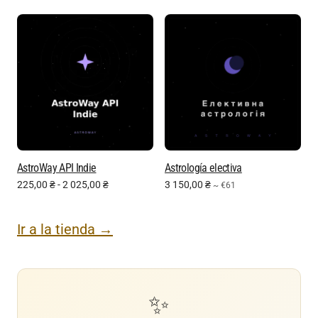
AstroWay API Indie
Astrología electiva
225,00
₴
-
2 025,00
₴
3 150,00
₴
~ €61
Ir a la tienda →
✨