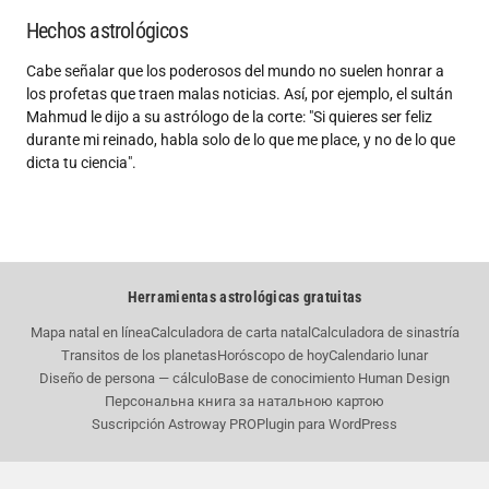
Hechos astrológicos
Cabe señalar que los poderosos del mundo no suelen honrar a
los profetas que traen malas noticias. Así, por ejemplo, el sultán
Mahmud le dijo a su astrólogo de la corte: "Si quieres ser feliz
durante mi reinado, habla solo de lo que me place, y no de lo que
dicta tu ciencia".
Herramientas astrológicas gratuitas
Mapa natal en línea
Calculadora de carta natal
Calculadora de sinastría
Transitos de los planetas
Horóscopo de hoy
Calendario lunar
Diseño de persona — cálculo
Base de conocimiento Human Design
Персональна книга за натальною картою
Suscripción Astroway PRO
Plugin para WordPress