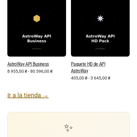
AstroWay API Business
Paquete HD de API
AstroWay
8 955,00
₴
-
80 596,00
₴
405,00
₴
-
3 645,00
₴
Ir a la tienda →
✨