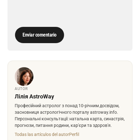
Enviar comentario
AUTOR
Лілія AstroWay
Професійний астролог з понад 10-річним досвідом,
засновниця астрологічного порталу astroway.info.
Персональні консультації: натальна карта, синастрія,
прогнози, питання родини, кар'єри та здоров'я.
Todas las artículos del autor
Perfil