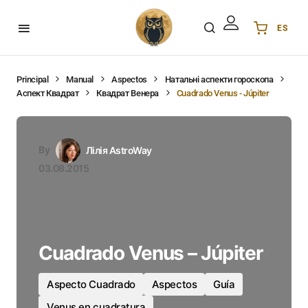
ES
Українська
UA
English
EN
Principal
Manual
Aspectos
Натальні аспекти гороскопа
Аспект Квадрат
Квадрат Венера
Cuadrado Venus - Júpiter
Deutsch
DE
Polski
PL
Español
ES
By
Лілія AstroWay
Português
PT
03.08.2015
हिन्दी
IN
Français
FR
한국어
KR
Cuadrado Venus – Júpiter
Aspecto Cuadrado
Aspectos
Guía
Venus en cuadratura