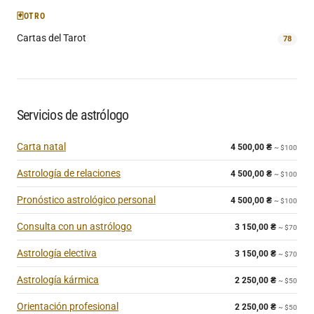
🃏
OTRO
Cartas del Tarot
78
Servicios de astrólogo
Carta natal
4 500,00
₴
~ $100
Astrología de relaciones
4 500,00
₴
~ $100
Pronóstico astrológico personal
4 500,00
₴
~ $100
Consulta con un astrólogo
3 150,00
₴
~ $70
Astrología electiva
3 150,00
₴
~ $70
Astrología kármica
2 250,00
₴
~ $50
Orientación profesional
2 250,00
₴
~ $50