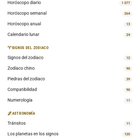
Horóscopo diario
1 077
Horóscopo semanal
264
Horóscopo anual
13
Calendario lunar
24
♈
SIGNOS DEL ZODIACO
Signos del zodiaco
12
Zodíaco chino
90
Piedras del zodiaco
39
Compatibilidad
90
Numerología
11
🌌
ASTRONOMÍA
Tránsitos
11
Los planetas en los signos
120