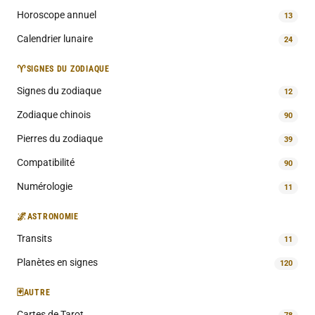
Horoscope annuel
13
Calendrier lunaire
24
♈
SIGNES DU ZODIAQUE
Signes du zodiaque
12
Zodiaque chinois
90
Pierres du zodiaque
39
Compatibilité
90
Numérologie
11
🌌
ASTRONOMIE
Transits
11
Planètes en signes
120
🃏
AUTRE
Cartes de Tarot