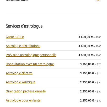
78
Services d'astrologue
Carte natale
4 500,00
₴
~ $100
Astrologie des relations
4 500,00
₴
~ $100
Prévision astrologique personnelle
4 500,00
₴
~ $100
Consultation avec un astrologue
3 150,00
₴
~ $70
Astrologie élective
3 150,00
₴
~ $70
Astrologie karmique
2 250,00
₴
~ $50
Orientation professionnelle
2 250,00
₴
~ $50
Astrologie pour enfants
2 250,00
₴
~ $50