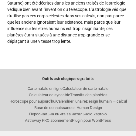
Saturne) ont été décrites dans les anciens traités de l'astrologie
védique bien avant l'invention du télescope. L'astrologie védique
n'utilise pas ces corps célestes dans ses calculs, non pas parce
que les anciens ignoraient leur existence, mais parce que leur
influence sur les êtres humains est trop insignifiante, ces
planètes étant situées à une distance trop grande et se
déplaçant à une vitesse trop lente.
Outils astrologiques gratuits
Carte natale en ligne
Calculateur de carte natale
Calculateur de synastrie
Transits des planètes
Horoscope pour aujourd'hui
Calendrier lunaire
Design humain — calcul
Base de connaissances Human Design
Персональна книга за натальною картою
Astroway PRO abonnement
Plugin pour WordPress