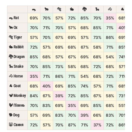
🐀
🐂
🐅
🐇
🐉
🐍
🐴
🐐
🐀 Rat
69%
70%
57%
72%
85%
70%
35%
68%
🐂 Ox
70%
71%
70%
57%
68%
85%
71%
40%
🐅 Tiger
57%
70%
67%
69%
57%
73%
86%
69%
🐇 Rabbit
72%
57%
69%
68%
67%
58%
71%
85%
🐉 Dragon
85%
68%
57%
67%
69%
68%
54%
74%
🐍 Snake
70%
85%
73%
58%
68%
72%
68%
57%
🐴 Horse
35%
71%
86%
71%
54%
68%
72%
71%
🐐 Goat
68%
40%
69%
85%
74%
57%
71%
68%
🐒 Monkey
84%
67%
39%
72%
85%
67%
58%
73%
🐓 Півень
70%
83%
69%
35%
69%
85%
68%
55%
🐕 Dog
57%
69%
83%
70%
39%
66%
83%
70%
🐷 Свиня
72%
57%
70%
87%
71%
37%
72%
86%