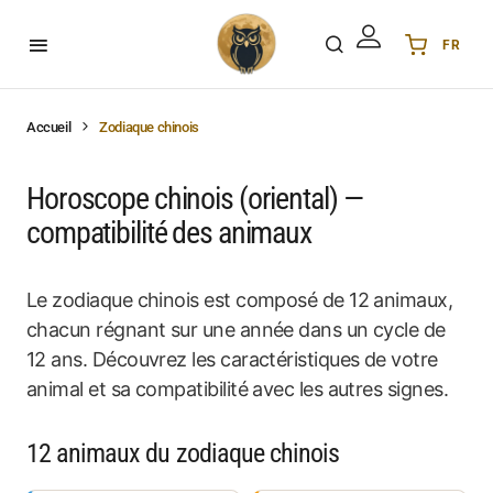
FR
Українська
UA
English
EN
Accueil
Zodiaque chinois
Deutsch
DE
Polski
PL
Horoscope chinois (oriental) —
Español
ES
compatibilité des animaux
Português
PT
हिन्दी
IN
Le zodiaque chinois est composé de 12 animaux,
Français
FR
chacun régnant sur une année dans un cycle de
한국어
KR
12 ans. Découvrez les caractéristiques de votre
animal et sa compatibilité avec les autres signes.
12 animaux du zodiaque chinois