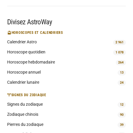
Divisez AstroWay
🔮
HOROSCOPES ET CALENDRIERS
Calendrier Astro
2 961
Horoscope quotidien
1 078
Horoscope hebdomadaire
264
Horoscope annuel
13
Calendrier lunaire
24
♈
SIGNES DU ZODIAQUE
Signes du zodiaque
12
Zodiaque chinois
90
Pierres du zodiaque
39