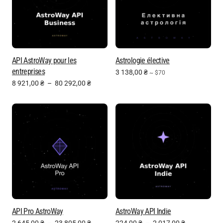
API AstroWay pour les
Astrologie élective
entreprises
3 138,00
₴
~ $70
8 921,00
₴
–
80 292,00
₴
API Pro AstroWay
AstroWay API Indie