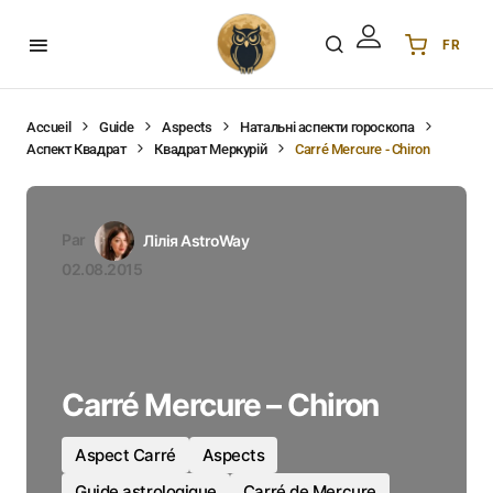
FR
Українська
UA
English
EN
Accueil
Guide
Aspects
Натальні аспекти гороскопа
Аспект Квадрат
Квадрат Меркурій
Carré Mercure - Chiron
Deutsch
DE
Polski
PL
Español
ES
Par
Лілія AstroWay
Português
PT
02.08.2015
हिन्दी
IN
Français
FR
한국어
KR
Carré Mercure – Chiron
Aspect Carré
Aspects
Guide astrologique
Carré de Mercure