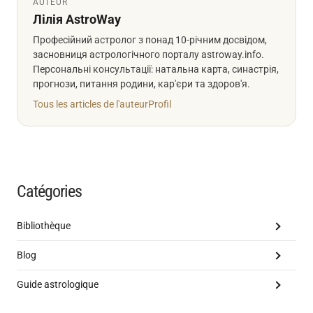
AUTEUR
Лілія AstroWay
Професійний астролог з понад 10-річним досвідом,
засновниця астрологічного порталу astroway.info.
Персональні консультації: натальна карта, синастрія,
прогнози, питання родини, кар'єри та здоров'я.
Tous les articles de l'auteur
Profil
Catégories
Bibliothèque
Blog
Guide astrologique