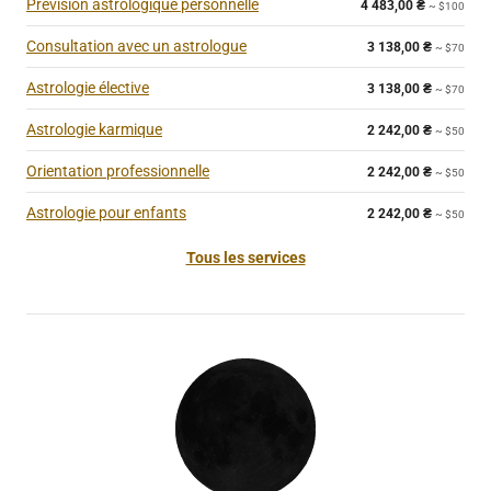
Prévision astrologique personnelle
4 483,00
₴
~ $100
Consultation avec un astrologue
3 138,00
₴
~ $70
Astrologie élective
3 138,00
₴
~ $70
Astrologie karmique
2 242,00
₴
~ $50
Orientation professionnelle
2 242,00
₴
~ $50
Astrologie pour enfants
2 242,00
₴
~ $50
Tous les services