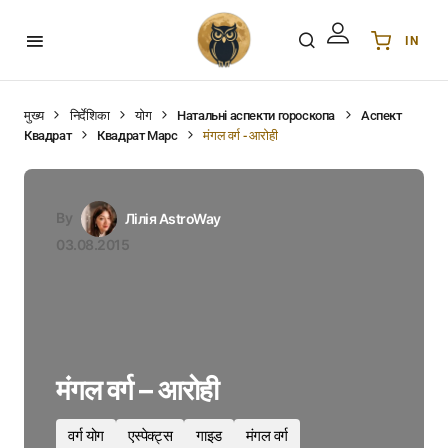
IN
Українська
UA
English
EN
मुख्य
निर्देशिका
योग
Натальні аспекти гороскопа
Аспект
Квадрат
Квадрат Марс
मंगल वर्ग - आरोही
Deutsch
DE
Polski
PL
Español
ES
By
Лілія AstroWay
Português
PT
03.08.2015
हिन्दी
IN
Français
FR
한국어
KR
मंगल वर्ग – आरोही
वर्ग योग
एस्पेक्ट्स
गाइड
मंगल वर्ग