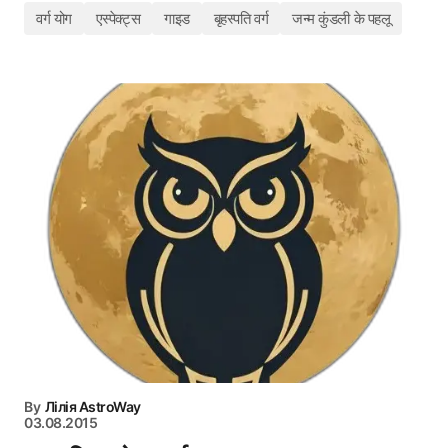
वर्ग योग
एस्पेक्ट्स
गाइड
बृहस्पति वर्ग
जन्म कुंडली के पहलू
By
Лілія AstroWay
03.08.2015