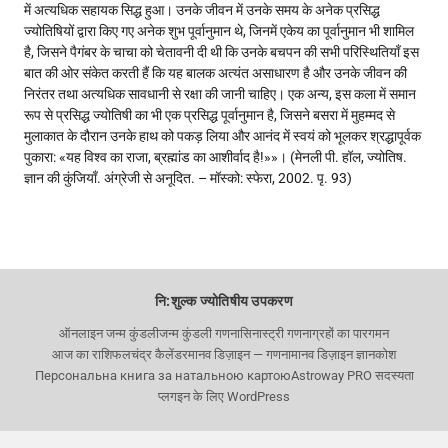
में अत्यधिक सहायक सिद्ध हुआ। उनके जीवन में उनके समय के अनेक प्रसिद्ध
ज्योतिषियों द्वारा किए गए अनेक शुभ पूर्वानुमान थे, जिनमें एकेय का पूर्वानुमान भी शामिल
है, जिसने पैगंबर के चाचा को चेतावनी दी थी कि उनके बचपन की सभी परिस्थितियाँ इस
बात की ओर संकेत करती हैं कि यह बालक अत्यंत असाधारण है और उनके जीवन की
निरंतर तथा अत्यधिक सावधानी से रक्षा की जानी चाहिए। एक अन्य, इस कला में समान
रूप से प्रसिद्ध ज्योतिषी का भी एक प्रसिद्ध पूर्वानुमान है, जिसने बसरा में मुहम्मद से
मुलाकात के दौरान उनके हाथ को पकड़ लिया और आनंद में स्वयं को भूलकर श्रद्धापूर्वक
पुकारा: «यह विश्व का राजा, ब्रह्मांड का आशीर्वाद है!»»। (मेनली पी. हॉल, ज्योतिष.
ज्ञान की कुंजियाँ. अंग्रेजी से अनूदित. – मॉस्को: स्फेरा, 2002. पृ. 93)
नि:शुल्क ज्योतिषीय उपकरण
ऑनलाइन जन्म कुंडली
जन्म कुंडली गणना
सिनास्ट्री गणना
ग्रहों का पारगमन
आज का राशिफल
चंद्र कैलेंडर
मानव डिज़ाइन — गणना
मानव डिज़ाइन ज्ञानकोश
Персональна книга за натальною картою
Astroway PRO सदस्यता
प्लगइन के लिए WordPress