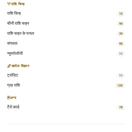
♈
राशि चिन्ह
राशि चिन्ह
12
चीनी राशि चक्र
90
राशि चक्र के पत्थर
39
संगतता
90
न्यूमरोलॉजी
11
🌌
खगोल विज्ञान
ट्रांज़िट
11
ग्रह राशि
120
🃏
अन्य
टैरो कार्ड
78