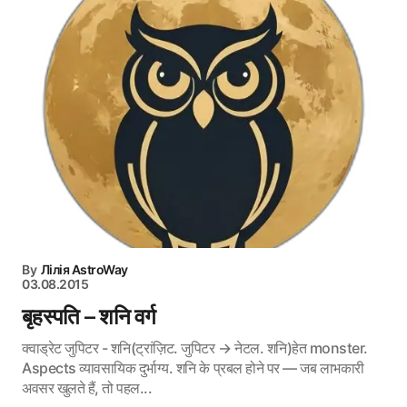
By
Лілія AstroWay
03.08.2015
बृहस्पति – शनि वर्ग
क्वाड्रेट जुपिटर - शनि(ट्रांज़िट. जुपिटर → नेटल. शनि)हेत monster.
Aspects व्यावसायिक दुर्भाग्य. शनि के प्रबल होने पर — जब लाभकारी
अवसर खुलते हैं, तो पहल...