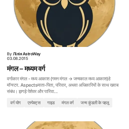
By
Лілія AstroWay
03.08.2015
मंगल – मध्यम वर्ग
वर्गाकार मंगल - मध्य आकाश (गमन मंगल → जन्मकाल मध्य आकाश)हे
मॉन्स्टर. Aspectsमाता-पिता, परिवार, अथवा अधिकारियों के साथ खराब
संबंध। झगड़े पेशेवर और पारिवा...
वर्ग योग
एस्पेक्ट्स
गाइड
मंगल वर्ग
जन्म कुंडली के पहलू