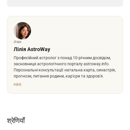
लेखक
Лілія AstroWay
Професійний астролог з понад 10-річним досвідом,
засновниця астрологічного порталу astroway.info.
Персональні консультації: натальна карта, синастрія,
прогнози, питання родини, кар'єри та здоров'я.
Hi
Hi
श्रेणियाँ