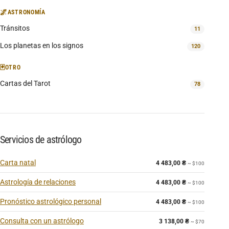
🌌
ASTRONOMÍA
Tránsitos
11
Los planetas en los signos
120
🃏
OTRO
Cartas del Tarot
78
Servicios de astrólogo
Carta natal
4 483,00
₴
~ $100
Astrología de relaciones
4 483,00
₴
~ $100
Pronóstico astrológico personal
4 483,00
₴
~ $100
Consulta con un astrólogo
3 138,00
₴
~ $70