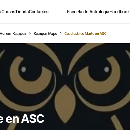
a
Cursos
Tienda
Contactos
Escuela de Astrología
Handbook
Аспект Квадрат
Квадрат Марс
Cuadrado de Marte en ASC
e en ASC