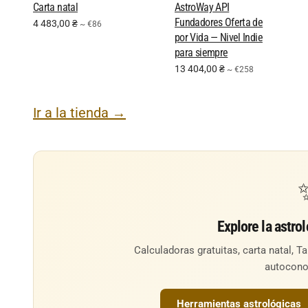
Carta natal
AstroWay API
Fundadores Oferta de
4 483,00
₴
~ €86
por Vida — Nivel Indie
para siempre
13 404,00
₴
~ €258
Ir a la tienda →
Explore la astro
Calculadoras gratuitas, carta natal, Ta
autocono
Herramientas astrológicas