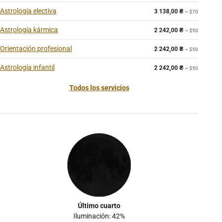
Astrología electiva
3 138,00
₴
~ $70
Astrología kármica
2 242,00
₴
~ $50
Orientación profesional
2 242,00
₴
~ $50
Astrología infantil
2 242,00
₴
~ $50
Todos los servicios
Último cuarto
Iluminación: 42%