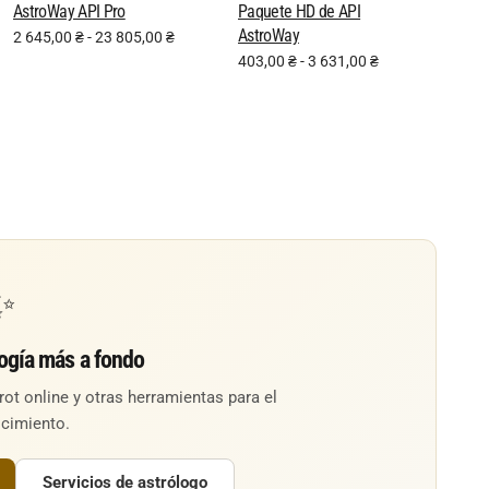
AstroWay API Pro
Paquete HD de API
AstroWay
2 645,00
₴
-
23 805,00
₴
403,00
₴
-
3 631,00
₴
✨
logía más a fondo
rot online y otras herramientas para el
cimiento.
Servicios de astrólogo