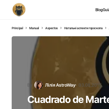
Blog
Guí
Principal
Manual
Aspectos
Натальні аспекти гороскопа
By
Лілія AstroWay
03.08.2015
Cuadrado de Mart