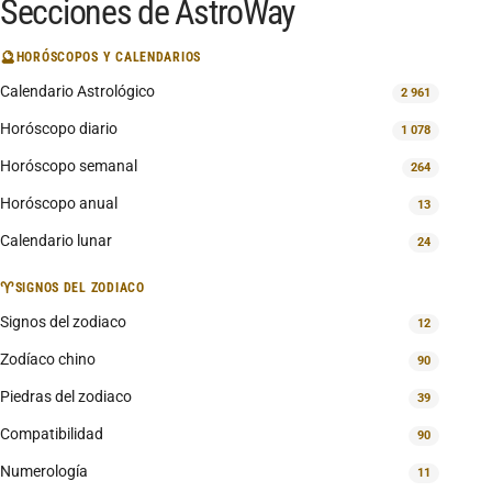
Secciones de AstroWay
🔮
HORÓSCOPOS Y CALENDARIOS
Calendario Astrológico
2 961
Horóscopo diario
1 078
Horóscopo semanal
264
Horóscopo anual
13
Calendario lunar
24
♈
SIGNOS DEL ZODIACO
Signos del zodiaco
12
Zodíaco chino
90
Piedras del zodiaco
39
Compatibilidad
90
Numerología
11