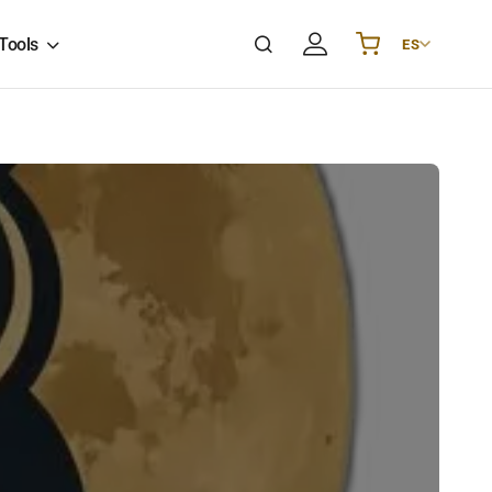
Tools
ES
Українська
UA
English
EN
Deutsch
DE
Polski
PL
Español
ES
Português
PT
हिन्दी
IN
Français
FR
한국어
KR