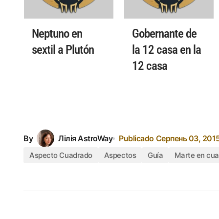
Neptuno en
Gobernante de
sextil a Plutón
la 12 casa en la
12 casa
By
Лілія AstroWay
Publicado
Серпень 03, 201
Aspecto Cuadrado
Aspectos
Guía
Marte en cua