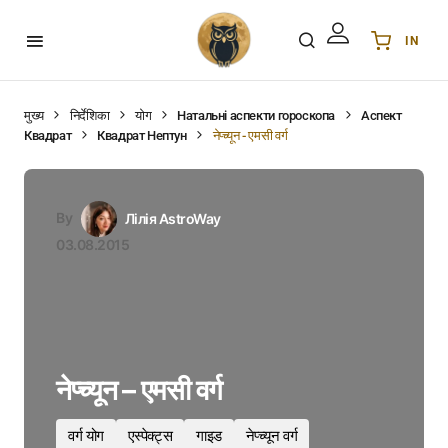
IN
Українська
UA
English
EN
मुख्य
निर्देशिका
योग
Натальні аспекти гороскопа
Аспект
Квадрат
Квадрат Нептун
नेप्च्यून - एमसी वर्ग
Deutsch
DE
Polski
PL
Español
ES
By
Лілія AstroWay
Português
PT
03.08.2015
हिन्दी
IN
Français
FR
한국어
KR
नेप्च्यून – एमसी वर्ग
वर्ग योग
एस्पेक्ट्स
गाइड
नेप्च्यून वर्ग