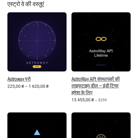
एस्ट्रो वे की वस्तुएं
Astroway प्रो
AstroWay API संस्थापकों की
लाइफटाइम डील — इंडी टियर
225,00
₴
–
1 620,00
₴
हमेशा के लिए
13 455,00
₴
~ $299