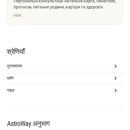
Персональні консультації: натальна карта, синастрія,
прогнози, питання родини, кар'єри та здоров'я.
Hi
Hi
श्रेणियाँ
पुस्तकालय
ब्लॉग
गाइड
AstroWay अनुभाग