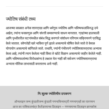
ज्योतिष संबंधी तथ्य
आजच्या काळात अनेक शास्त्रज्ञ आणि धर्मगुरू ज्योतिष आणि भविष्यफलांविरुद्ध उभे
आहेत, त्यांना फसवणूक आणि संपत्ती कमावण्याचे साधन मानतात. ग्रहांच्या हालचाली
आणि पृथ्वीवरील घटनांमधील संबंध सिद्ध करणारे संशोधन परिणाम सक्रियपणे प्रसिद्ध
केले जातात. कोणतेही खरे भाकित पूर्ण झाले असल्याचे घोषित केले जाते ते केवळ
योगायोग असल्याचे सांगितले जाते. तथापि, ज्यांनी गंभीरपणे ज्योतिषशास्त्राचा अभ्यास
केला आहे, त्यांनी त्याग केलेला नाही किंवा ते खोटे विज्ञान असल्याचे जाहीर केलेले नाही.
आणि भविष्यफलांच्या विरोधकांना हे लक्षात येत नाही की सर्वजण ज्योतिषशास्त्राचा
अभ्यास भौतिक लाभासाठी करतातच असे नाही.
नि:शुल्क ज्योतिषीय उपकरण
ऑनलाइन जन्म कुंडली
जन्म कुंडली गणना
सिनास्ट्री गणना
ग्रहों का पारगमन
आज का राशिफल
चंद्र कैलेंडर
मानव डिज़ाइन — गणना
मानव डिज़ाइन ज्ञानकोश