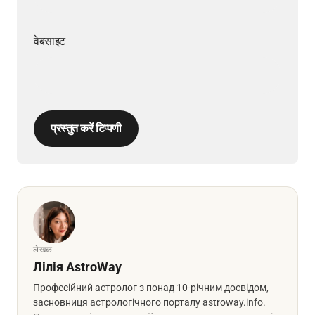
वेबसाइट
प्रस्तुत करें टिप्पणी
लेखक
Лілія AstroWay
Професійний астролог з понад 10-річним досвідом,
засновниця астрологічного порталу astroway.info.