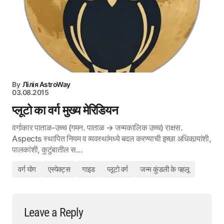
By
Лілія AstroWay
03.08.2015
प्लूटो का वर्ग मुख्य मेरिडियन
वर्गाकार पाताळ-उच्च (गमन. पाताळ → जन्मकालिक उच्च) राक्षस.
Aspects स्थापित नियम व व्यवस्थांमध्ये बदल करण्याची इच्छा अधिकार्‍यांशी,
पालकांशी, कुटुंबातील स...
वर्ग योग
एस्पेक्ट्स
गाइड
प्लूटो वर्ग
जन्म कुंडली के पहलू
Leave a Reply