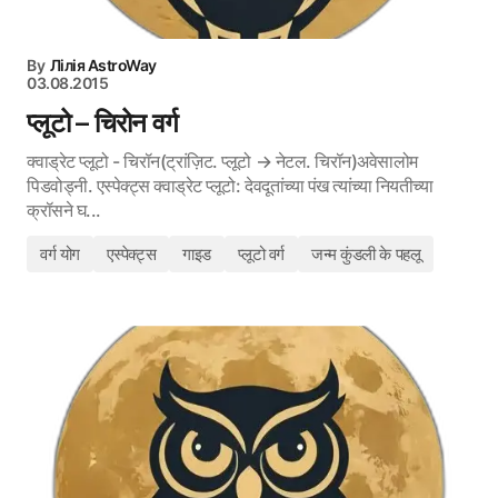
By
Лілія AstroWay
03.08.2015
प्लूटो – चिरोन वर्ग
क्वाड्रेट प्लूटो - चिरॉन(ट्रांज़िट. प्लूटो → नेटल. चिरॉन)अवेसालोम
पिडवोड्नी. एस्पेक्ट्स क्वाड्रेट प्लूटो: देवदूतांच्या पंख त्यांच्या नियतीच्या
क्रॉसने घ...
वर्ग योग
एस्पेक्ट्स
गाइड
प्लूटो वर्ग
जन्म कुंडली के पहलू