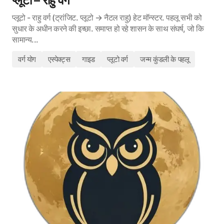
प्लूटो – राहु वर्ग
प्लूटो - राहु वर्ग (ट्रांजिट. प्लूटो → नैटल राहु) हेट मॉन्स्टर. पहलू सभी को
सुधार के अधीन करने की इच्छा. समाप्त हो रहे शासन के साथ संघर्ष, जो कि
सामान्य...
वर्ग योग
एस्पेक्ट्स
गाइड
प्लूटो वर्ग
जन्म कुंडली के पहलू