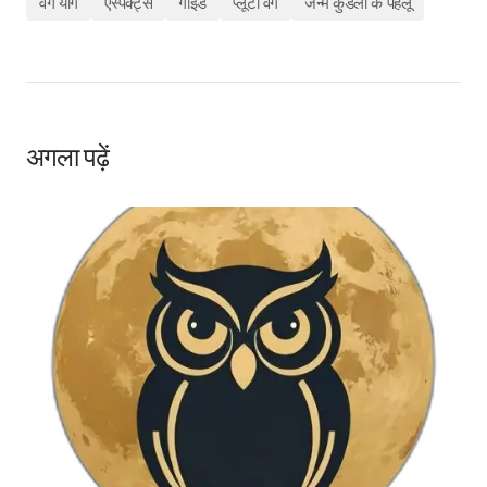
वर्ग योग
एस्पेक्ट्स
गाइड
प्लूटो वर्ग
जन्म कुंडली के पहलू
अगला पढ़ें