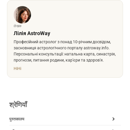
लेखक
Лілія AstroWay
Професійний астролог з понад 10-річним досвідом,
засновниця астрологічного порталу astroway.info.
Персональні консультації: натальна карта, синастрія,
прогнози, питання родини, кар'єри та здоров'я.
Hi
Hi
श्रेणियाँ
पुस्तकालय