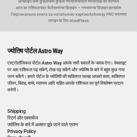
ऑनलाइन जन्म कुंडली
जन्म कुंडली गणना
सिनास्ट्री गणना
ग्रहों का पारगमन
आज का राशिफल
चंद्र कैलेंडर
मानव डिज़ाइन — गणना
मानव डिज़ाइन ज्ञानकोश
Персональна книга за натальною картою
Astroway PRO सदस्यता
प्लगइन के लिए WordPress
ज्योतिष पोर्टल Astro Way
एस्ट्रोलॉजिकल पोर्टल Astro Way आपके सभी सवालों के जवाब देगा। वेबसाइट
पर आप राशिफल पढ़ सकेंगे, लेख पढ़ सकेंगे और ज्योतिष के बारे में बहुत कुछ नया
जान सकेंगे। हमारे पोर्टल के ज्योतिषी की व्यक्तिगत सलाह आपको काम, व्यक्तिगत
जीवन, विवाह, बच्चे, स्वास्थ्य आदि सहित आपके राशिफल का पूर्ण विश्लेषण प्रदान
करेगी।
Shipping
रिटर्न और एक्सचेंज
ज्योतिष के बारे में अक्सर पूछे जाने वाले प्रश्न
Privacy Policy