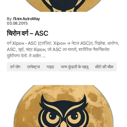
By
Лілія AstroWay
03.08.2015
चिरोन वर्ग – ASC
वर्ग Хірон - ASC (ट्रांज़िट. Хірон → नेटल ASC)ए. रिझोव्ह. आरोग्य,
ASC, सूर्य, चंद्र Хірон, जो ASC ला मारतो, शारीरिक नैसर्गिकतेत
दुहेरीपणा देतो. ते आहेत ...
वर्ग योग
एस्पेक्ट्स
गाइड
जन्म कुंडली के पहलू
क्षीरो की चौक