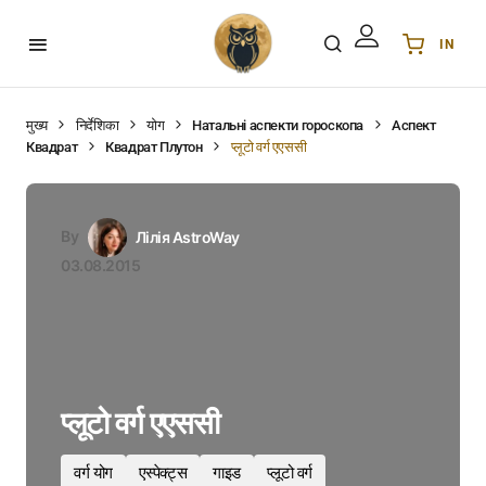
IN
Українська
UA
English
EN
मुख्य
निर्देशिका
योग
Натальні аспекти гороскопа
Аспект
Квадрат
Квадрат Плутон
प्लूटो वर्ग एएससी
Deutsch
DE
Polski
PL
Español
ES
By
Лілія AstroWay
Português
PT
03.08.2015
हिन्दी
IN
Français
FR
한국어
KR
प्लूटो वर्ग एएससी
वर्ग योग
एस्पेक्ट्स
गाइड
प्लूटो वर्ग