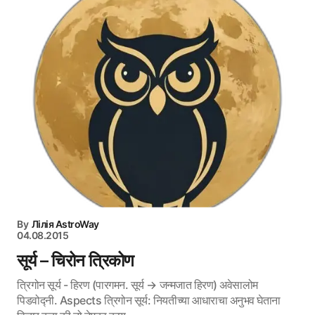
By
Лілія AstroWay
04.08.2015
सूर्य – चिरोन त्रिकोण
त्रिगोन सूर्य - हिरण (पारगमन. सूर्य → जन्मजात हिरण) अवेसालोम
पिडवोद्नी. Aspects त्रिगोन सूर्य: नियतीच्या आधाराचा अनुभव घेताना