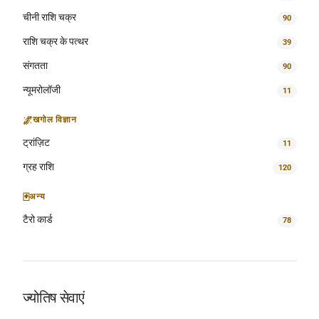
चीनी राशि चक्र
90
राशि चक्र के पत्थर
39
संगतता
90
न्यूमरोलॉजी
11
🌌
खगोल विज्ञान
ट्रांज़िट
11
ग्रह राशि
120
🃏
अन्य
टैरो कार्ड
78
ज्योतिष सेवाएं