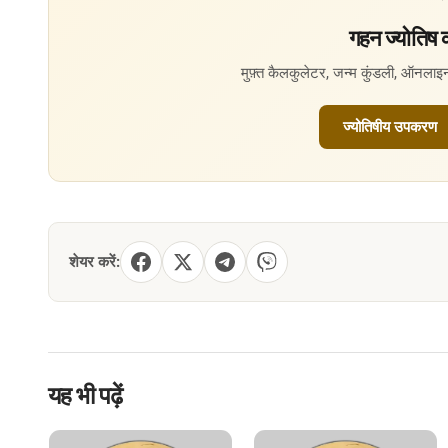
गहन ज्योतिष क
मुफ़्त कैलकुलेटर, जन्म कुंडली, ऑनला
ज्योतिषीय उपकरण
शेयर करें:
यह भी पढ़ें