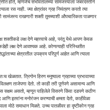
वृत्तीत होते, म्हणजेच सभोवतालच्या सामंजस्याला जबरदस्तीने
्याला रस नाही. ज्या क्षेत्रांवर ग्रह नियंत्रण करतो त्या
ाभोवती सामंजस्य राखणारी शक्ती तुमच्याशी औपचारिकता पाळणार
क्ष शक्तीकडे लक्ष देणे महत्त्वाचे आहे, परंतु येथे आपण केवळ
ींकडेही लक्ष देणे आवश्यक आहे. कोणत्याही परिस्थितीत
धांताच्या क्षेत्रातील उपक्रम परिपूर्ण आहेत आणि त्याला
च खेळतात. त्रिगोन हिरण मनुष्याला ग्रहाच्या प्रभावाच्या
विलक्षण ताजेपणा देतो. तो काही तरी पूर्णपणे असामान्य आणि
स सक्षम असतो, म्हणून पाहिलेले विसरणे किंवा दडपणे कठीण
ोद आणि इतरांना मनोरंजन करण्याची क्षमता देतो, काहीवेळा
ुष्याला मोठे समाधान मिळते. उच्च पातळीवर हा दृष्टीकोन ग्रह