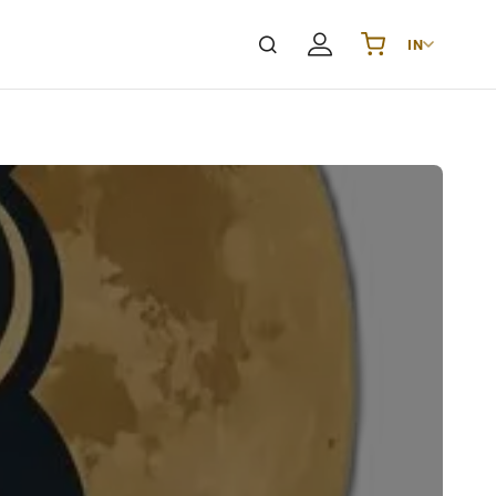
IN
Українська
UA
English
EN
Deutsch
DE
Polski
PL
Español
ES
Português
PT
हिन्दी
IN
Français
FR
한국어
KR