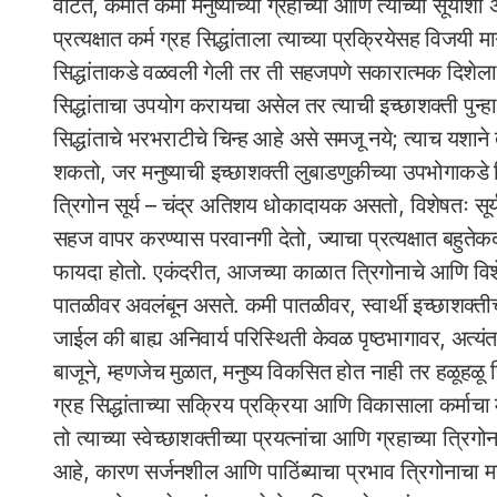
वाटते, कमीत कमी मनुष्याच्या ग्रहाच्या आणि त्याच्या सूर्याश
प्रत्यक्षात कर्म ग्रह सिद्धांताला त्याच्या प्रक्रियेसह विजयी 
सिद्धांताकडे वळवली गेली तर ती सहजपणे सकारात्मक दिशेला व
सिद्धांताचा उपयोग करायचा असेल तर त्याची इच्छाशक्ती पुन्हा अ
सिद्धांताचे भरभराटीचे चिन्ह आहे असे समजू नये; त्याच यशाने 
शकतो, जर मनुष्याची इच्छाशक्ती लुबाडणुकीच्या उपभोगाकडे क
त्रिगोन सूर्य – चंद्र अतिशय धोकादायक असतो, विशेषतः सू
सहज वापर करण्यास परवानगी देतो, ज्याचा प्रत्यक्षात बहुतेकद
फायदा होतो. एकंदरीत, आजच्या काळात त्रिगोनाचे आणि विशेषतः स
पातळीवर अवलंबून असते. कमी पातळीवर, स्वार्थी इच्छाशक्तीच
जाईल की बाह्य अनिवार्य परिस्थिती केवळ पृष्ठभागावर, अत्यंत पृ
बाजूने, म्हणजेच मुळात, मनुष्य विकसित होत नाही तर हळूहळ
ग्रह सिद्धांताच्या सक्रिय प्रक्रिया आणि विकासाला कर्माचा मोठ
तो त्याच्या स्वेच्छाशक्तीच्या प्रयत्नांचा आणि ग्रहाच्या त्रिगोन
आहे, कारण सर्जनशील आणि पाठिंब्याचा प्रभाव त्रिगोनाचा मनुष्