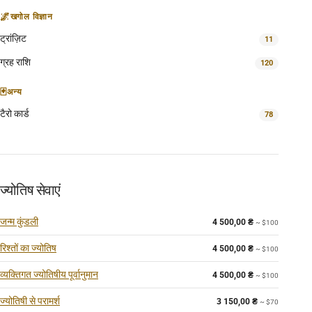
🌌
खगोल विज्ञान
ट्रांज़िट
11
ग्रह राशि
120
🃏
अन्य
टैरो कार्ड
78
ज्योतिष सेवाएं
जन्म कुंडली
4 500,00
₴
~ $100
रिश्तों का ज्योतिष
4 500,00
₴
~ $100
व्यक्तिगत ज्योतिषीय पूर्वानुमान
4 500,00
₴
~ $100
ज्योतिषी से परामर्श
3 150,00
₴
~ $70