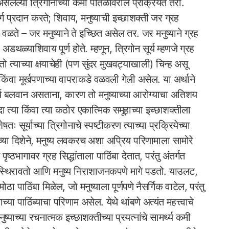
ी असलेल्या त्रिगोनाच्या कमी पातळीवरील प्रक्रियेत तरी.
मार्ग प्रदान करते; शिवाय, मनुष्याची इच्छाशक्ती जर ग्रह
ळते – जर मनुष्याने ते इच्छित असेल तर. जर मनुष्याने ग्रह
डथळ्याशिवाय पूर्ण होते. म्हणून, त्रिगोन सूर्य म्हणजे ग्रह
तो त्याच्या क्षयाचेही (पण सुंदर मुखवट्याखाली) चिन्ह असू
िंवा मूर्खपणाच्या वापराकडे वळवली गेली असेल. या अर्थाने
र्य बलवान असताना, कारण तो मनुष्याच्या आरोग्याचा अतिशय
ा त्या किंवा त्या कठोर एकात्मिक समूहाच्या इच्छाशक्तीला
ूर्याच्या त्रिगोनाचे स्पष्टीकरण त्याच्या प्रक्रियेच्या
्या दिशेने, मनुष्य लवकरच अशा अप्रिय परिणामाला सामोरे
ष्ठभागावर ग्रह सिद्धांताला पाठिंबा देतात, परंतु अंतर्गत
ू स्थिरावतो आणि मनुष्य निराशाजनकपणे मागे पडतो. याउलट,
ा पाठिंबा मिळेल, जो मनुष्याला पूर्णपणे नैसर्गिक वाटेल, परंतु
ाच्या पाठिंब्याचा परिणाम असेल. येथे थांबणे अत्यंत महत्त्वाचे
याच्या रचनात्मक इच्छाशक्तीच्या प्रयत्नांचे सामर्थ्य कमी