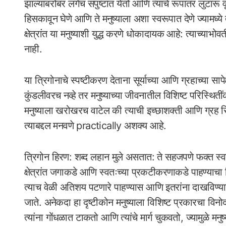
झाल्याबरोबर लगेच संपुष्टात येतो आणि त्याचे रूपांतर लुटारू 
हिसकावून घेणे आणि ते मनुष्याला अशा स्वरूपात देणे ज्यामध्ये त
क्षेत्रांत या मनुष्याशी युद्ध करणे धोकादायक आहे: त्याच्य
नाही.
या त्रिगोनाचे स्पष्टीकरण देताना सूर्याच्या आणि ग्रहाच्या सापे
कुंडलीवरच नव्हे तर मनुष्याच्या जीवनातील विशिष्ट परिस्थित
मनुष्याला खरोखरच वाटेल की त्याची इच्छाशक्ती आणि ग्रह सिद्
त्याबद्दल मनवणे practically अशक्य आहे.
त्रिगोन हिरण: शब्द लहान मुले असतात: ते सहजपणे फक्त स्वतः
क्षेत्रांत जगाकडे आणि स्वतःच्या प्रकटीकरणाकडे पाहण्याचा 
त्याच वेळी अतिशय पटणारे पाहण्यास आणि इतरांना दाखविण्या
जाते. अनेकदा हा दृष्टीकोन मनुष्याला विशिष्ट प्रकारचा विन
त्यांना गोंधळात टाकतो आणि त्यांचे मार्ग चुकवतो, ज्यामुळे मन