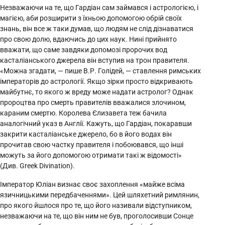
Незважаючи на те, що Гардіан сам займався і астрологією, і
магією, аби розширити з їхньою допомогою обрій своїх
знань, він все ж таки думав, що людям не слід дізнаватися
про свою долю, вдаючись до цих наук. Нині прийнято
вважати, що саме завдяки допомозі пророчих вод
касталіанського джерела він вступив на трон правителя.
«Можна згадати, — пише В.Р. Голідей, — ставлення римських
імператорів до астрології. Якщо зірки просто відкривають
майбутнє, то якого ж вреду може надати астролог? Однак
пророцтва про смерть правителів вважалися злочином,
караним смертю. Королева Єлизавета теж бачила
аналогічний указ в Англії. Кажуть, що Гардіан, покаравши
закрити касталіанське джерело, бо в його водах він
прочитав свою частку правителя і побоювався, що інші
можуть за його допомогою отримати такі ж відомості»
(Див. Greek Divination).
Імператор Юліан визнає своє захоплення «майже всіма
язичницькими передбаченнями». Цей шляхетний римлянин,
про якого йшлося про те, що його називали відступником,
незважаючи на те, що він ним не був, проголосивши Сонце