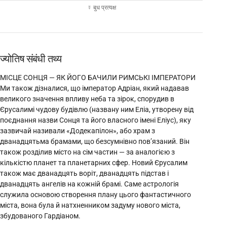
☿ बुध प्रत्यक्ष
ज्योतिष संबंधी तथ्य
МІСЦЕ СОНЦЯ — ЯК ЙОГО БАЧИЛИ РИМСЬКІ ІМПЕРАТОРИ
Ми також дізналися, що імператор Адріан, який надавав
великого значення впливу неба та зірок, спорудив в
Єрусалимі чудову будівлю (названу ним Еліа, утворену від
поєднання назви Сонця та його власного імені Еліус), яку
зазвичай називали «Додекапілон», або храм з
дванадцятьма брамами, що безсумнівно пов’язаний. Він
також розділив місто на сім частин — за аналогією з
кількістю планет та планетарних сфер. Новий Єрусалим
також має дванадцять воріт, дванадцять підстав і
дванадцять ангелів на кожній брамі. Саме астрологія
служила основою створення плану цього фантастичного
міста, вона була й натхненником задуму нового міста,
збудованого Гардіаном.