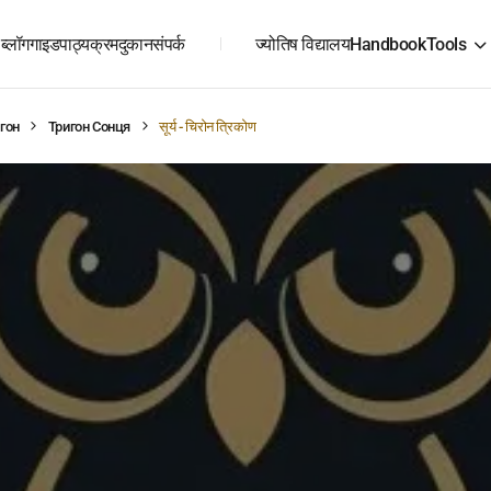
ब्लॉग
गाइड
पाठ्यक्रम
दुकान
संपर्क
ज्योतिष विद्यालय
Handbook
Tools
гон
Тригон Сонця
सूर्य - चिरोन त्रिकोण