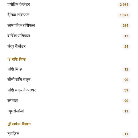
ज्योतिष कैलेंडर
2 964
दैनिक राशिफल
1 077
साप्ताहिक राशिफल
264
वार्षिक राशिफल
13
चंद्र कैलेंडर
24
♈
राशि चिन्ह
राशि चिन्ह
12
चीनी राशि चक्र
90
राशि चक्र के पत्थर
39
संगतता
90
न्यूमरोलॉजी
11
🌌
खगोल विज्ञान
ट्रांज़िट
11