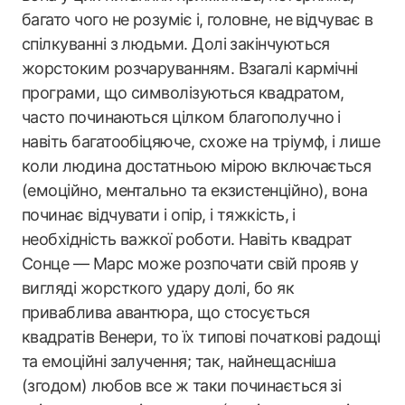
багато чого не розуміє і, головне, не відчуває в
спілкуванні з людьми. Долі закінчуються
жорстоким розчаруванням. Взагалі кармічні
програми, що символізуються квадратом,
часто починаються цілком благополучно і
навіть багатообіцяюче, схоже на тріумф, і лише
коли людина достатньою мірою включається
(емоційно, ментально та екзистенційно), вона
починає відчувати і опір, і тяжкість, і
необхідність важкої роботи. Навіть квадрат
Сонце — Марс може розпочати свій прояв у
вигляді жорсткого удару долі, бо як
приваблива авантюра, що стосується
квадратів Венери, то їх типові початкові радощі
та емоційні залучення; так, найнещасніша
(згодом) любов все ж таки починається зі