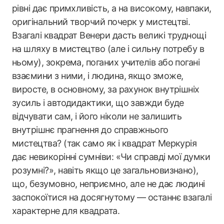
рівні дає примхливість, а на високому, навпаки,
оригінальний творчий почерк у мистецтві.
Взагалі квадрат Венери дасть великі труднощі
на шляху в мистецтво (але і сильну потребу в
ньому), зокрема, поганих учителів або погані
взаємини з ними, і людина, якщо зможе,
виросте, в основному, за рахунок внутрішніх
зусиль і автодидактики, що завжди буде
відчувати сам, і його ніколи не залишить
внутрішнє прагнення до справжнього
мистецтва? (так само як і квадрат Меркурія
дає невикорінні сумніви: «Чи справді мої думки
розумні?», навіть якщо це загальновизнано),
що, безумовно, неприємно, але не дає людині
заспокоїтися на досягнутому — останнє взагалі
характерне для квадрата.