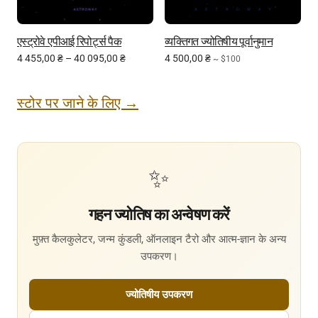
एस्ट्रोवे एपीआई रिपोर्ट्स पैक
व्यक्तिगत ज्योतिषीय पूर्वानुमान
4 455,00
₴
–
40 095,00
₴
4 500,00
₴
~ $100
स्टोर पर जाने के लिए →
✨
गहन ज्योतिष का अन्वेषण करें
मुफ़्त कैलकुलेटर, जन्म कुंडली, ऑनलाइन टैरो और आत्म-ज्ञान के अन्य
उपकरण।
ज्योतिषीय उपकरण