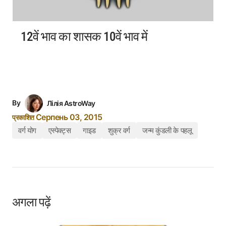
12वें भाव का शासक 10वें भाव में
By
Лілія AstroWay
Серпень 03, 2015
प्रकाशित
वर्ग योग
एस्पेक्ट्स
गाइड
शुक्र वर्ग
जन्म कुंडली के पहलू
अगला पढ़ें