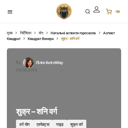
IN
Українська
UA
English
EN
मुख्य
निर्देशिका
योग
Натальні аспекти гороскопа
Аспект
Квадрат
Квадрат Венера
शुक्र - शनि वर्ग
Deutsch
DE
Polski
PL
Español
ES
By
Лілія AstroWay
Português
PT
03.08.2015
हिन्दी
IN
Français
FR
한국어
KR
शुक्र – शनि वर्ग
वर्ग योग
एस्पेक्ट्स
गाइड
शुक्र वर्ग