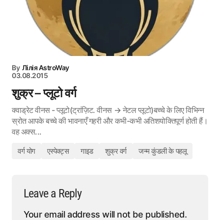
By
Лілія AstroWay
03.08.2015
शुक्र – प्लूटो वर्ग
क्वाड्रेट वीनस - प्लूटो(ट्रांज़िट. वीनस → नेटल प्लूटो)बच्चे के लिए विभिन्न
स्रोत आपके बच्चे की भावनाएँ गहरी और कभी-कभी अतिशयोक्तिपूर्ण होती हैं।
वह अक्स...
वर्ग योग
एस्पेक्ट्स
गाइड
शुक्र वर्ग
जन्म कुंडली के पहलू
Leave a Reply
Your email address will not be published.