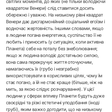
світлих моментів, до яких (не тільки володіючи
квадратом Венери) слід ставитися досить
обережно і уважно. На низькому рівні квадрат
Венери дає дисгармонійний соціальний егоїзм і
водночас жертовність. Іншими словами, якщо
в людини погана енергетика, суспільство її не
любить і приносить (у ситуаціях, коли активна
Планета) себе на поталу без знеболювання;
якщо ж людина володіє достатньою силою,
вона сама перекручує життя оточуючим,
намагаючись їх (грубо і незграбно)
використовувати в корисливих цілях, чому їм
стає погано, а їй не стає краще (більше, ніж на
мить, за якою слідує розчарування). У цієї
людини у сферах впливу Планети будуть дуже
своєрідні та різкі естетичні уподобання (іноді
грубі), яким важко догодити, що на низькому