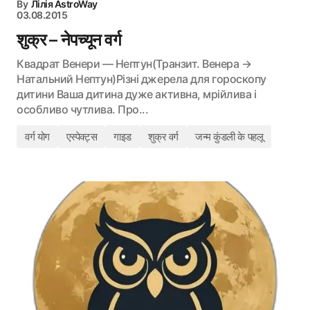
By
Лілія AstroWay
03.08.2015
शुक्र – नेपच्यून वर्ग
Квадрат Венери — Нептун(Транзит. Венера →
Натальний Нептун)Різні джерела для гороскопу
дитини Ваша дитина дуже активна, мрійлива і
особливо чутлива. Про...
वर्ग योग
एस्पेक्ट्स
गाइड
शुक्र वर्ग
जन्म कुंडली के पहलू