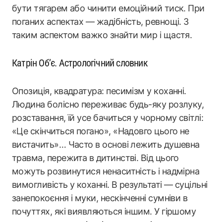
бути тягарем або чинити емоційний тиск. При
поганих аспектах — жадібність, ревнощі. З
таким аспектом важко знайти мир і щастя.
Катрін Об’є. Астрологічний словник
Опозиція, квадратура: песимізм у коханні.
Людина болісно переживає будь-яку розлуку,
розставання, їй усе бачиться у чорному світлі:
«Це скінчиться погано», «Надовго цього не
вистачить»… Часто в основі лежить душевна
травма, пережита в дитинстві. Від цього
можуть розвинутися ненаситність і надмірна
вимогливість у коханні. В результаті — суцільні
занепокоєння і муки, нескінченні сумніви в
почуттях, які виявляються іншим. У гіршому