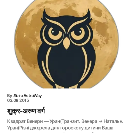
By
Лілія AstroWay
03.08.2015
शुक्र-अरुण वर्ग
Квадрат Венери — Уран(Транзит. Венера → Натальн.
Уран)Різні джерела для гороскопу дитини Ваша