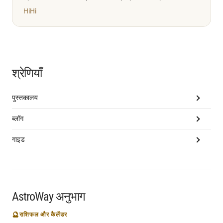
Hi
Hi
श्रेणियाँ
पुस्तकालय
ब्लॉग
गाइड
AstroWay अनुभाग
🔮
राशिफल और कैलेंडर