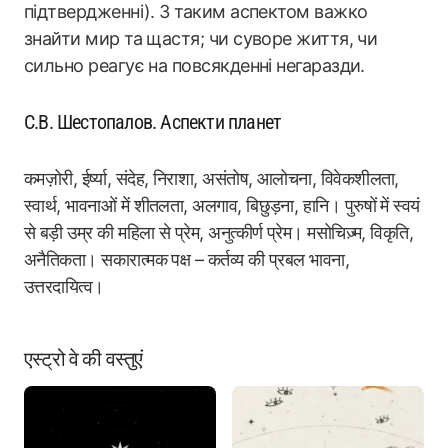
підтвердженні). З таким аспектом важко
знайти мир та щастя; чи суворе життя, чи
сильно реагує на повсякденні негаразди.
С.В. Шестопалов. Аспекти планет
कमज़ोरी, ईर्ष्या, संदेह, निराशा, असंतोष, आलोचना, विवेकशीलता,
स्वार्थ, भावनाओं में शीतलता, अलगाव, बिछुड़ना, हानि। पुरुषों में स्वयं
से बड़ी उम्र की महिला से प्रेम, अनुत्कीर्ण प्रेम। मसोचिज़्म, विकृति,
अनैतिकता। सकारात्मक पक्ष – कर्तव्य की प्रबल भावना,
उत्तरदायित्व।
एस्ट्रो वे की वस्तुएं