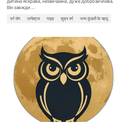
дитина яскрава, незвичайна, дуже доброзичлива.
Він завжди ...
वर्ग योग
एस्पेक्ट्स
गाइड
शुक्र वर्ग
जन्म कुंडली के पहलू