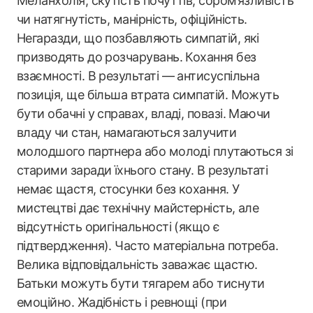
Меланхолія, скутість почуттів, сором’язливість
чи натягнутість, манірність, офіційність.
Негаразди, що позбавляють симпатій, які
призводять до розчарувань. Кохання без
взаємності. В результаті — антисуспільна
позиція, ще більша втрата симпатій. Можуть
бути обачні у справах, владі, повазі. Маючи
владу чи стан, намагаються залучити
молодшого партнера або молоді плутаються зі
старими заради їхнього стану. В результаті
немає щастя, стосунки без кохання. У
мистецтві дає технічну майстерність, але
відсутність оригінальності (якщо є
підтвердження). Часто матеріальна потреба.
Велика відповідальність заважає щастю.
Батьки можуть бути тягарем або тиснути
емоційно. Жадібність і ревнощі (при