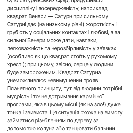
суто сатурнівських сфер, придушивши
дисципліну і зосередженість; наприклад,
квадрат Венери — Сатурн при сильному
Сатурні дає (на низькому рівні) жорсткість і
грубість у соціальних контактах і любові, а за
сильної Венери може дати, навпаки,
легковажність та нерозбірливість у зв’язках
(особливо якщо квадрат стоїть у рухомому
хресті); при цьому, звісно, серце у людини
буде замороженим. Квадрат Сатурна
унеможливлює невимушений прояв
Планетного принципу, тут від людини потрібні
мудрість і точне дотримання кармічної
програми, яка в цьому місці (як на зло!) дуже
тонка і звивиста. Ця ситуація схожа на вимогу
займатися різьбленням по дереву за
допомогою колуна або танцювати бальний