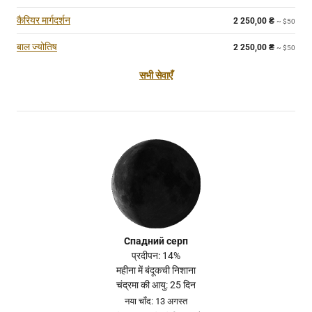
कैरियर मार्गदर्शन
2 250,00
₴
~ $50
बाल ज्योतिष
2 250,00
₴
~ $50
सभी सेवाएँ
Спадний серп
प्रदीपन: 14%
महीना में बंदूकची निशाना
चंद्रमा की आयु: 25 दिन
नया चाँद: 13 अगस्त