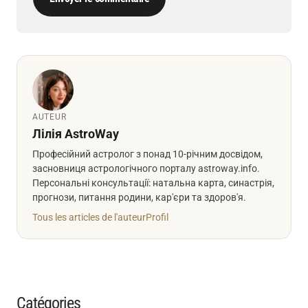
AUTEUR
Лілія AstroWay
Професійний астролог з понад 10-річним досвідом,
засновниця астрологічного порталу astroway.info.
Персональні консультації: натальна карта, синастрія,
прогнози, питання родини, кар'єри та здоров'я.
Tous les articles de l'auteur
Profil
Catégories