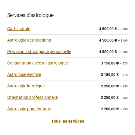
Services d'astrologue
Carte natale
4 500,00
₴
~ $100
Astrologie des relations
4 500,00
₴
~ $100
Prévision astrologique personnelle
4 500,00
₴
~ $100
Consultation avec un astrologue
3 150,00
₴
~ $70
Astrologie élective
3 150,00
₴
~ $70
Astrologie karmique
2 250,00
₴
~ $50
Orientation professionnelle
2 250,00
₴
~ $50
Astrologie pour enfants
2 250,00
₴
~ $50
Tous les services