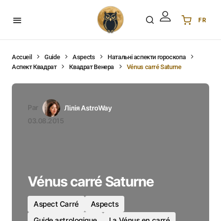
FR
Українська
UA
English
EN
Accueil
Guide
Aspects
Натальні аспекти гороскопа
Аспект Квадрат
Квадрат Венера
Vénus carré Saturne
Deutsch
DE
Polski
PL
Español
ES
Par
Лілія AstroWay
Português
PT
03.08.2015
हिन्दी
IN
Français
FR
한국어
KR
Vénus carré Saturne
Aspect Carré
Aspects
Guide astrologique
La Vénus en carré