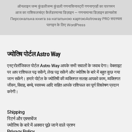
ऑनलाइन जन्म कुंडली
जन्म कुंडली गणना
सिनास्ट्री गणना
ग्रहों का पारगमन
आज का राशिफल
चंद्र कैलेंडर
मानव डिज़ाइन — गणना
मानव डिज़ाइन ज्ञानकोश
Персональна книга за натальною картою
Astroway PRO सदस्यता
प्लगइन के लिए WordPress
ज्योतिष पोर्टल Astro Way
एस्ट्रोलॉजिकल पोर्टल Astro Way आपके सभी सवालों के जवाब देगा। वेबसाइट
पर आप राशिफल पढ़ सकेंगे, लेख पढ़ सकेंगे और ज्योतिष के बारे में बहुत कुछ नया
जान सकेंगे। हमारे पोर्टल के ज्योतिषी की व्यक्तिगत सलाह आपको काम, व्यक्तिगत
जीवन, विवाह, बच्चे, स्वास्थ्य आदि सहित आपके राशिफल का पूर्ण विश्लेषण प्रदान
करेगी।
Shipping
रिटर्न और एक्सचेंज
ज्योतिष के बारे में अक्सर पूछे जाने वाले प्रश्न
Privacy Policy