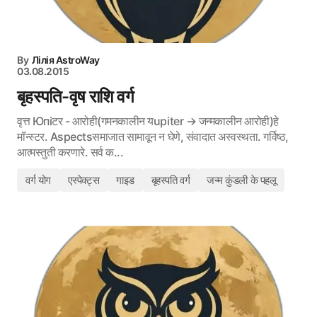
By
Лілія AstroWay
03.08.2015
बृहस्पति-वृष राशि वर्ग
वृत्त Юпіटर - आरोही(गमनकालीन यupiter → जन्मकालीन आरोही)हे
मॉन्स्टर. Aspectsसमाजात सामावून न घेणे, संवादात अस्वस्थता. गर्विष्ठ,
आत्मस्तुती करणारे. सर्व क...
वर्ग योग
एस्पेक्ट्स
गाइड
बृहस्पति वर्ग
जन्म कुंडली के पहलू