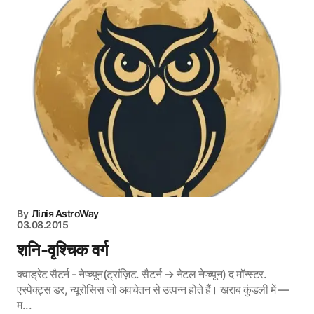
By
Лілія AstroWay
03.08.2015
शनि-वृश्चिक वर्ग
क्वाड्रेट सैटर्न - नेप्च्यून(ट्रांज़िट. सैटर्न → नेटल नेप्च्यून) द मॉन्स्टर.
एस्पेक्ट्स डर, न्यूरोसिस जो अवचेतन से उत्पन्न होते हैं। खराब कुंडली में —
म...