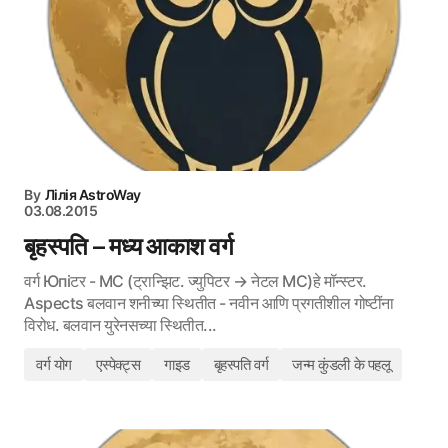
By
Лілія AstroWay
03.08.2015
बृहस्पति – मध्य आकाश वर्ग
वर्ग Юпіटर - MC (ट्रान्झिट. ज्युपिटर → नेटल MC)हे मॉन्स्टर.
Aspects बलवान शनीच्या स्थितीत - नवीन आणि प्रगतीशील गोष्टींना
विरोध. बलवान युरेनसच्या स्थितीत...
वर्ग योग
एस्पेक्ट्स
गाइड
बृहस्पति वर्ग
जन्म कुंडली के पहलू