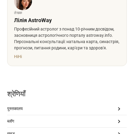
लेखक
Лілія AstroWay
Професійний астролог з понад 10-річним досвідом,
засновниця астрологічного порталу astroway.info.
Персональні консультації: натальна карта, синастрія,
прогнози, питання родини, кар'єри та здоров'я.
Hi
Hi
श्रेणियाँ
पुस्तकालय
ब्लॉग
गाइड