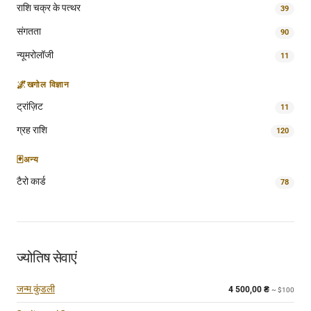
राशि चक्र के पत्थर
39
संगतता
90
न्यूमरोलॉजी
11
🌌
खगोल विज्ञान
ट्रांज़िट
11
ग्रह राशि
120
🃏
अन्य
टैरो कार्ड
78
ज्योतिष सेवाएं
जन्म कुंडली
4 500,00
₴
~ $100