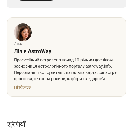
लेखक
Лілія AstroWay
Професійний астролог з понад 10-річним досвідом,
засновниця астрологічного порталу astroway.info.
Персональні консультації: натальна карта, синастрія,
прогнози, питання родини, кар'єри та здоров'я.
Hi
प्रोफ़ाइल
श्रेणियाँ