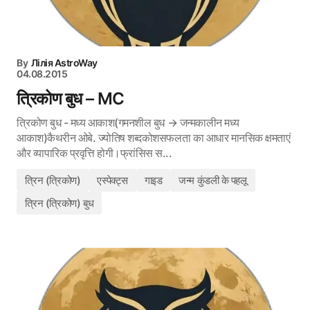
By
Лілія AstroWay
04.08.2015
त्रिकोण बुध – MC
त्रिकोण बुध - मध्य आकाश(गमनशील बुध → जन्मकालीन मध्य
आकाश)कैथरीन ओबे. ज्योतिष शब्दकोशसफलता का आधार मानसिक क्षमताएं
और व्यापारिक प्रवृत्ति होगी।फ्रांसिस स...
त्रिन (त्रिकोण)
एस्पेक्ट्स
गाइड
जन्म कुंडली के पहलू
त्रिन (त्रिकोण) बुध