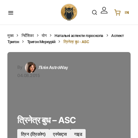
IN
Українська
UA
English
EN
मुख्य
निर्देशिका
योग
Натальні аспекти гороскопа
Аспект
Тригон
Тригон Меркурій
त्रिनेत्र बुध - ASC
Deutsch
DE
Polski
PL
Español
ES
By
Лілія AstroWay
Português
PT
04.08.2015
हिन्दी
IN
Français
FR
한국어
KR
त्रिनेत्र बुध – ASC
त्रिन (त्रिकोण)
एस्पेक्ट्स
गाइड