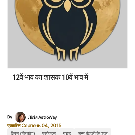
12वें भाव का शासक 10वें भाव में
By
Лілія AstroWay
Серпень 04, 2015
प्रकाशित
त्रिन (त्रिकोण)
एस्पेक्ट्स
गाइड
जन्म कुंडली के पहलू