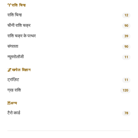
♈
राशि चिन्ह
राशि चिन्ह
12
चीनी राशि चक्र
90
राशि चक्र के पत्थर
39
संगतता
90
न्यूमरोलॉजी
11
🌌
खगोल विज्ञान
ट्रांज़िट
11
ग्रह राशि
120
🃏
अन्य
टैरो कार्ड
78