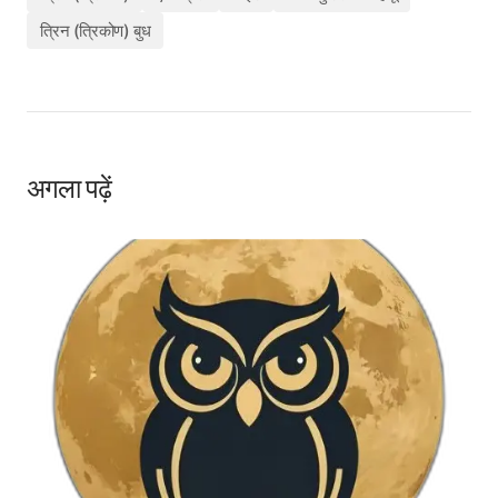
त्रिन (त्रिकोण) बुध
अगला पढ़ें