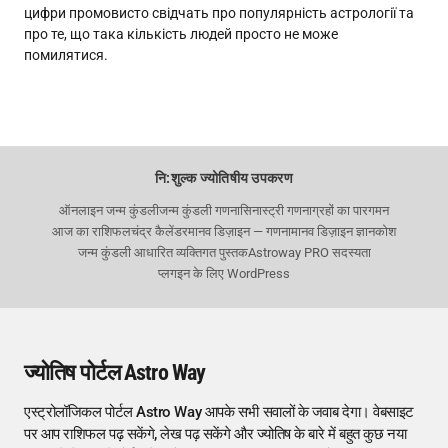
цифри промовисто свідчать про популярність астрології та
про те, що така кількість людей просто не може
помилятися.
नि:शुल्क ज्योतिषीय उपकरण
ऑनलाइन जन्म कुंडली
जन्म कुंडली गणना
सिनास्ट्री गणना
ग्रहों का पारगमन
आज का राशिफल
चंद्र कैलेंडर
मानव डिज़ाइन — गणना
मानव डिज़ाइन ज्ञानकोश
जन्म कुंडली आधारित व्यक्तिगत पुस्तक
Astroway PRO सदस्यता
प्लगइन के लिए WordPress
ज्योतिष पोर्टल Astro Way
एस्ट्रोलॉजिकल पोर्टल Astro Way आपके सभी सवालों के जवाब देगा। वेबसाइट
पर आप राशिफल पढ़ सकेंगे, लेख पढ़ सकेंगे और ज्योतिष के बारे में बहुत कुछ नया