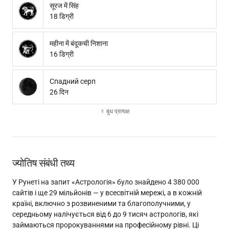
सूरज में सिंह
18 डिग्री
महीना में बंदूकची निशाना
16 डिग्री
Спадний серп
26 दिन
☿ बुध प्रत्यक्ष
ज्योतिष संबंधी तथ्य
У Рунеті на запит «Астрологія» було знайдено 4 380 000
сайтів і ще 29 мільйонів — у всесвітній мережі, а в кожній
країні, включно з розвиненими та благополучними, у
середньому налічується від 6 до 9 тисяч астрологів, які
займаються пророкуваннями на професійному рівні. Ці