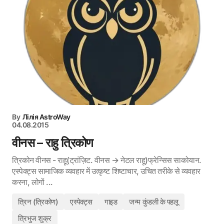
By
Лілія AstroWay
04.08.2015
वीनस – राहु त्रिकोण
त्रिकोन वीनस - राहू(ट्रांज़िट. वीनस → नेटल राहू)फ्रेन्सिस साकोयान.
एस्पेक्ट्स सामाजिक व्यवहार में उत्कृष्ट शिष्टाचार, उचित तरीके से व्यवहार
करना, लोगों ...
त्रिन (त्रिकोण)
एस्पेक्ट्स
गाइड
जन्म कुंडली के पहलू
त्रिभुज शुक्र