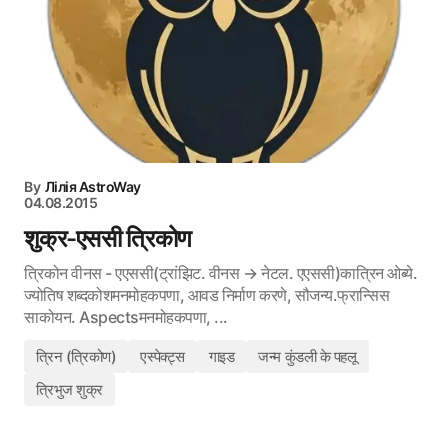
By
Лілія AstroWay
04.08.2015
शुक्र-एससी त्रिकोण
त्रिकोन वीनस - एएससी(ट्रांझिट. वीनस → नेटल. एएससी)कात्रिन ओब्ये.
ज्योतिष शब्दकोशमनमोहकपणा, आवड निर्माण करणे, सौजन्य.फ्रान्सिस
साकोयन. Aspectsमनमोहकपणा, ...
त्रिन (त्रिकोण)
एस्पेक्ट्स
गाइड
जन्म कुंडली के पहलू
त्रिभुज शुक्र