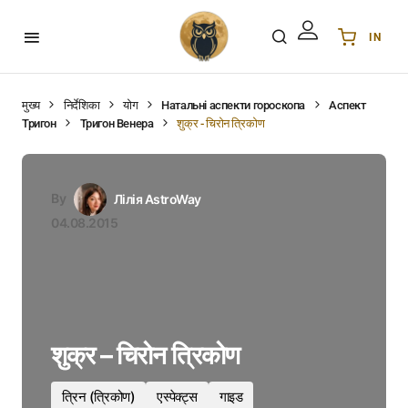
IN
Українська
UA
English
EN
मुख्य
निर्देशिका
योग
Натальні аспекти гороскопа
Аспект
Тригон
Тригон Венера
शुक्र - चिरोन त्रिकोण
Deutsch
DE
Polski
PL
Español
ES
By
Лілія AstroWay
Português
PT
04.08.2015
हिन्दी
IN
Français
FR
한국어
KR
शुक्र – चिरोन त्रिकोण
त्रिन (त्रिकोण)
एस्पेक्ट्स
गाइड