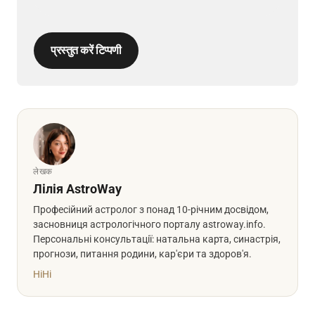
प्रस्तुत करें टिप्पणी
लेखक
Лілія AstroWay
Професійний астролог з понад 10-річним досвідом,
засновниця астрологічного порталу astroway.info.
Персональні консультації: натальна карта, синастрія,
прогнози, питання родини, кар'єри та здоров'я.
Hi
Hi