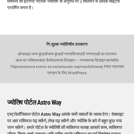
विश्वभर का इंटरनेट नेटवर्क 'ज्योतिष' के अनुरोध पर 2 मिलियन से अधिक साइट्स
प्रदर्शित करता है।
नि:शुल्क ज्योतिषीय उपकरण
ऑनलाइन जन्म कुंडली
जन्म कुंडली गणना
सिनास्ट्री गणना
ग्रहों का पारगमन
आज का राशिफल
चंद्र कैलेंडर
मानव डिज़ाइन — गणना
मानव डिज़ाइन ज्ञानकोश
Персональна книга за натальною картою
Astroway PRO सदस्यता
प्लगइन के लिए WordPress
ज्योतिष पोर्टल Astro Way
एस्ट्रोलॉजिकल पोर्टल Astro Way आपके सभी सवालों के जवाब देगा। वेबसाइट
पर आप राशिफल पढ़ सकेंगे, लेख पढ़ सकेंगे और ज्योतिष के बारे में बहुत कुछ नया
जान सकेंगे। हमारे पोर्टल के ज्योतिषी की व्यक्तिगत सलाह आपको काम, व्यक्तिगत