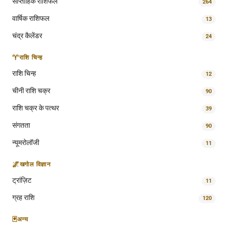
साप्ताहिक राशिफल
264
वार्षिक राशिफल
13
चंद्र कैलेंडर
24
♈
राशि चिन्ह
राशि चिन्ह
12
चीनी राशि चक्र
90
राशि चक्र के पत्थर
39
संगतता
90
न्यूमरोलॉजी
11
🌌
खगोल विज्ञान
ट्रांज़िट
11
ग्रह राशि
120
🃏
अन्य