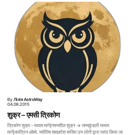
By
Лілія AstroWay
04.08.2015
शुक्र – एमसी त्रिकोण
त्रिकोण शुक्र - मध्यम मार्ग(गमनशील शुक्र → जन्मकुंडली मध्यम
मार्ग)कात्रिन ओब्ये. ज्योतिष शब्दकोश व्यक्ति उन लोगों द्वारा पसंद किया जा