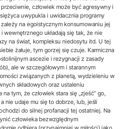
przeciwnie, człowiek może być agresywny i
Księżyca uwypukla i uwidacznia programy
o zależy na egoistycznym konsumowaniu jej
 i wewnętrznego układają się tak, że nie
razy na świat, kompleksu niedosytu itd. U tej
siebie żałuje, tym gorzej się czuje. Karmiczna
stolinijnym ascezie i rezygnacji z zasady
ób), ale w szczegółowym i starannym
mości związanych z planetą, wydzieleniu w
ywnych składowych oraz ustaleniu
na tym, że człowiek stara się „zjeść” go,
a nie udaje mu się to dobrze, lub, jeśli
ochodzi do silnej profanacji tej ostatniej. Na
zynić człowieka bezwzględnym
omie odbiera (przynajmniej w miłości) jako