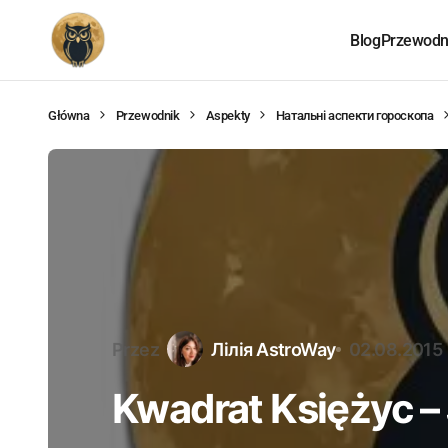
Blog
Przewodni
Główna
Przewodnik
Aspekty
Натальні аспекти гороскопа
Przez
Лілія AstroWay
02.08.2015
Kwadrat Księżyc –