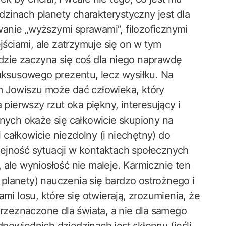
zinach planety charakterystyczny jest dla
anie „wyższymi sprawami”, filozoficznymi
jściami, ale zatrzymuje się on w tym
dzie zaczyna się coś dla niego naprawdę
luksusowego prezentu, lecz wysiłku. Na
m Jowiszu może dać człowieka, który
 pierwszy rzut oka piękny, interesujący i
snych okaże się całkowicie skupiony na
i całkowicie niezdolny (i niechętny) do
ejność sytuacji w kontaktach społecznych
 ale wyniosłość nie maleje. Karmicznie ten
planety) nauczenia się bardzo ostrożnego i
mi losu, które się otwierają, zrozumienia, że
przeznaczone dla świata, a nie dla samego