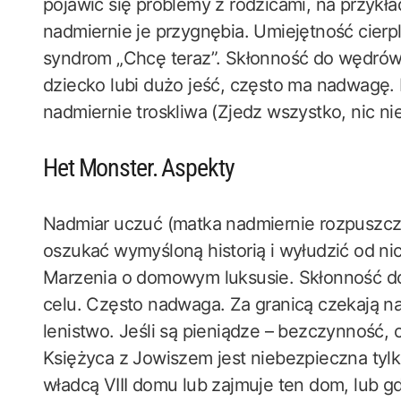
pojawić się problemy z rodzicami, na przykł
nadmiernie je przygnębia. Umiejętność cierpl
syndrom „Chcę teraz”. Skłonność do wędrów
dziecko lubi dużo jeść, często ma nadwagę
nadmiernie troskliwa (Zjedz wszystko, nic nie
Het Monster. Aspekty
Nadmiar uczuć (matka nadmiernie rozpuszcz
oszukać wymyśloną historią i wyłudzić od ni
Marzenia o domowym luksusie. Skłonność d
celu. Często nadwaga. Za granicą czekają na
lenistwo. Jeśli są pieniądze – bezczynność,
Księżyca z Jowiszem jest niebezpieczna tylk
władcą VIII domu lub zajmuje ten dom, lub g