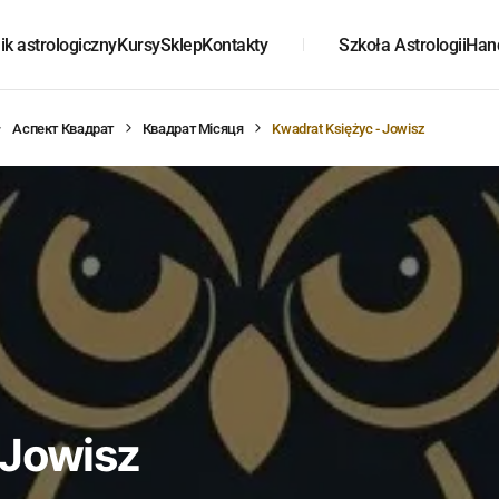
k astrologiczny
Kursy
Sklep
Kontakty
Szkoła Astrologii
Han
Аспект Квадрат
Квадрат Місяця
Kwadrat Księżyc - Jowisz
 Jowisz