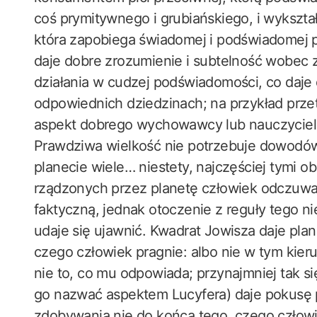
coś prymitywnego i grubiańskiego, i wykształ
która zapobiega świadomej i podświadomej pr
daje dobre zrozumienie i subtelność wobec z
działania w cudzej podświadomości, co daje
odpowiednich dziedzinach; na przykład prze
aspekt dobrego wychowawcy lub nauczyciela
Prawdziwa wielkość nie potrzebuje dowodów,
planecie wiele… niestety, najczęściej tymi o
rządzonych przez planetę człowiek odczuwa s
faktyczną, jednak otoczenie z reguły tego nie
udaje się ujawnić. Kwadrat Jowisza daje plane
czego człowiek pragnie: albo nie w tym kier
nie to, co mu odpowiada; przynajmniej tak 
go nazwać aspektem Lucyfera) daje pokusę 
zdobywania nie do końca tego, czego człowiek