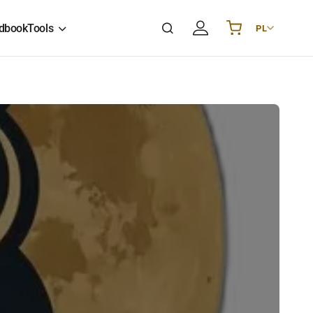
dbook
Tools
PL
Українська
UA
English
EN
Deutsch
DE
Polski
PL
Español
ES
Português
PT
हिन्दी
IN
Français
FR
한국어
KR