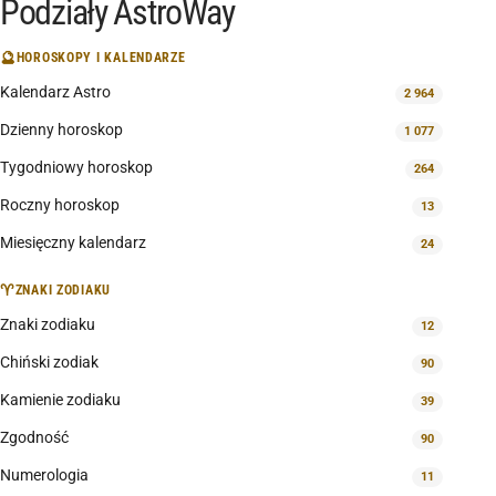
Podziały AstroWay
🔮
HOROSKOPY I KALENDARZE
Kalendarz Astro
2 964
Dzienny horoskop
1 077
Tygodniowy horoskop
264
Roczny horoskop
13
Miesięczny kalendarz
24
♈
ZNAKI ZODIAKU
Znaki zodiaku
12
Chiński zodiak
90
Kamienie zodiaku
39
Zgodność
90
Numerologia
11