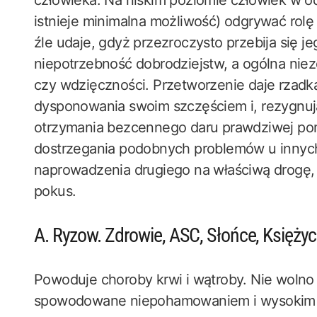
człowieka. Na niskim poziomie człowiek w od
istnieje minimalna możliwość) odgrywać rol
źle udaje, gdyż przezroczysto przebija się j
niepotrzebność dobrodziejstw, a ogólna niezda
czy wdzięczności. Przetworzenie daje rzad
dysponowania swoim szczęściem i, rezygnują
otrzymania bezcennego daru prawdziwej po
dostrzegania podobnych problemów u innych 
naprowadzenia drugiego na właściwą drogę, 
pokus.
A. Ryzow. Zdrowie, ASC, Słońce, Księżyc
Powoduje choroby krwi i wątroby. Nie wolno 
spowodowane niepohamowaniem i wysokim 