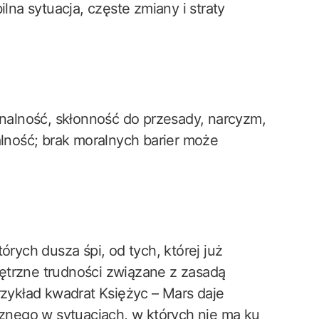
lna sytuacja, częste zmiany i straty
alność, skłonność do przesady, narcyzm,
ność; brak moralnych barier może
órych dusza śpi, od tych, której już
ętrzne trudności związane z zasadą
rzykład kwadrat Księżyc – Mars daje
trznego w sytuacjach, w których nie ma ku