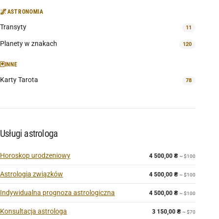
🌌
ASTRONOMIA
Transyty
11
Planety w znakach
120
🃏
INNE
Karty Tarota
78
Usługi astrologa
Horoskop urodzeniowy
4 500,00
₴
~ $100
Astrologia związków
4 500,00
₴
~ $100
Indywidualna prognoza astrologiczna
4 500,00
₴
~ $100
Konsultacja astrologa
3 150,00
₴
~ $70