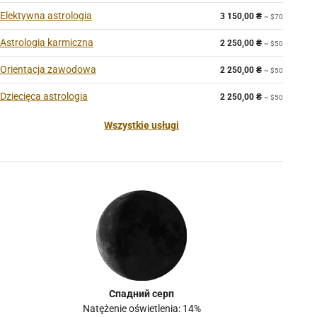
Elektywna astrologia
3 150,00
₴
~ $70
Astrologia karmiczna
2 250,00
₴
~ $50
Orientacja zawodowa
2 250,00
₴
~ $50
Dziecięca astrologia
2 250,00
₴
~ $50
Wszystkie usługi
Спадний серп
Natężenie oświetlenia: 14%