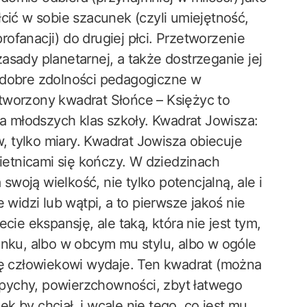
cić w sobie szacunek (czyli umiejętność,
ofanacji) do drugiej płci. Przetworzenie
asady planetarnej, a także dostrzeganie jej
 dobre zdolności pedagogiczne w
tworzony kwadrat Słońce – Księżyc to
 młodszych klas szkoły. Kwadrat Jowisza:
 tylko miary. Kwadrat Jowisza obiecuje
bietnicami się kończy. W dziedzinach
woją wielkość, nie tylko potencjalną, ale i
 widzi lub wątpi, a to pierwsze jakoś nie
cie ekspansję, ale taką, która nie jest tym,
unku, albo w obcym mu stylu, albo w ogóle
się człowiekowi wydaje. Ten kwadrat (można
pychy, powierzchowności, zbyt łatwego
 by chciał, i wcale nie tego, co jest mu