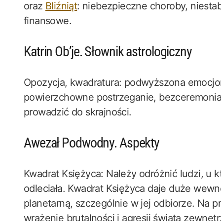
oraz
Bliźniąt
: niebezpieczne choroby, niestabi
finansowe.
Katrin Ob’je. Słownik astrologiczny
Opozycja, kwadratura: podwyższona emocjon
powierzchowne postrzeganie, bezceremonial
prowadzić do skrajności.
Awezał Podwodny. Aspekty
Kwadrat Księżyca: Należy odróżnić ludzi, u kt
odleciała. Kwadrat Księżyca daje duże wewn
planetarną, szczególnie w jej odbiorze. Na p
wrażenie brutalności i agresji świata zewnę