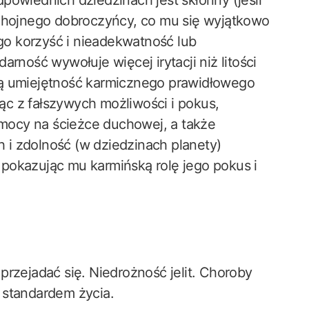
powiednich dziedzinach jest skłonny (jeśli
ę hojnego dobroczyńcy, co mu się wyjątkowo
ego korzyść i nieadekwatność lub
rność wywołuje więcej irytacji niż litości
ką umiejętność karmicznego prawidłowego
c z fałszywych możliwości i pokus,
mocy na ścieżce duchowej, a także
i zdolność (w dziedzinach planety)
pokazując mu karmińską rolę jego pokus i
przejadać się. Niedrożność jelit. Choroby
standardem życia.