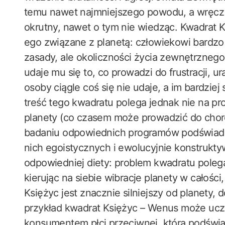
temu nawet najmniejszego powodu, a wręcz 
okrutny, nawet o tym nie wiedząc. Kwadrat 
ego związane z planetą: człowiekowi bardz
zasady, ale okoliczności życia zewnętrznego
udaje mu się to, co prowadzi do frustracji, u
osoby ciągle coś się nie udaje, a im bardziej 
treść tego kwadratu polega jednak nie na pro
planety (co czasem może prowadzić do chor
badaniu odpowiednich programów podświado
nich egoistycznych i ewolucyjnie konstrukt
odpowiedniej diety: problem kwadratu polega 
kierując na siebie wibracje planety w całości, 
Księżyc jest znacznie silniejszy od planety, d
przykład kwadrat Księżyc – Wenus może uc
konsumentem płci przeciwnej, którą podświad