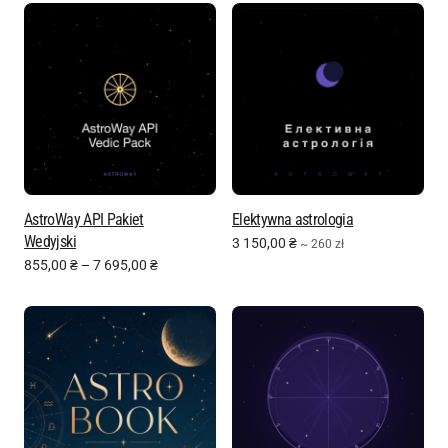
AstroWay API Pakiet
Elektywna astrologia
Wedyjski
3 150,00
₴
~ 260 zł
855,00
₴
–
7 695,00
₴