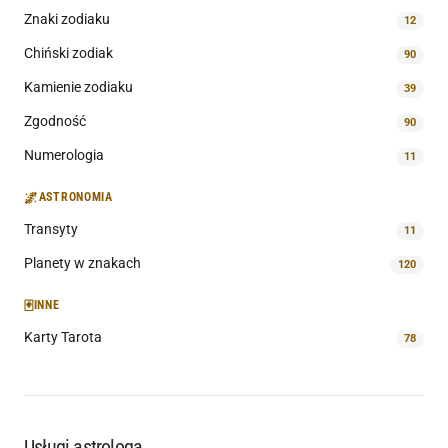
Znaki zodiaku
12
Chiński zodiak
90
Kamienie zodiaku
39
Zgodność
90
Numerologia
11
🌌
ASTRONOMIA
Transyty
11
Planety w znakach
120
🃏
INNE
Karty Tarota
78
Usługi astrologa