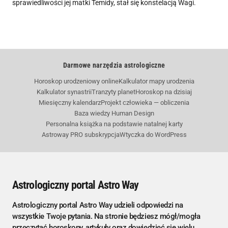
sprawiedliwości jej matki Temidy, stał się konstelacją Wagi.
Darmowe narzędzia astrologiczne
Horoskop urodzeniowy online
Kalkulator mapy urodzenia
Kalkulator synastrii
Tranzyty planet
Horoskop na dzisiaj
Miesięczny kalendarz
Projekt człowieka — obliczenia
Baza wiedzy Human Design
Personalna książka na podstawie natalnej karty
Astroway PRO subskrypcja
Wtyczka do WordPress
Astrologiczny portal Astro Way
Astrologiczny portal Astro Way udzieli odpowiedzi na
wszystkie Twoje pytania. Na stronie będziesz mógł/mogła
przeczytać horoskopy, artykuły oraz dowiedzieć się wielu