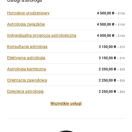
Horoskop urodzeniowy
4 500,00
₴
~ $100
Astrologia związków
4 500,00
₴
~ $100
Indywidualna prognoza astrologiczna
4 500,00
₴
~ $100
Konsultacja astrologa
3 150,00
₴
~ $70
Elektywna astrologia
3 150,00
₴
~ $70
Astrologia karmiczna
2 250,00
₴
~ $50
Orientacja zawodowa
2 250,00
₴
~ $50
Dziecięca astrologia
2 250,00
₴
~ $50
Wszystkie usługi