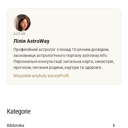
AUTOR
Лілія AstroWay
Професійний астролог з понад 10-річним досвідом,
засновниця астрологічного порталу astroway.info.
Персональні консультації: натальна карта, синастрія,
прогнози, питання родини, кар'єри та здоров'я.
Wszystkie artykuły autora
Profil
Kategorie
Biblioteka