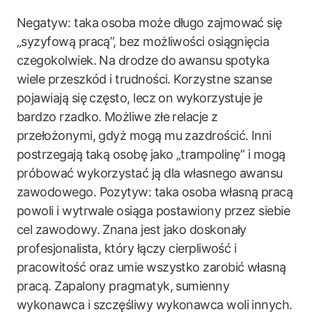
Negatyw: taka osoba może długo zajmować się
„syzyfową pracą”, bez możliwości osiągnięcia
czegokolwiek. Na drodze do awansu spotyka
wiele przeszkód i trudności. Korzystne szanse
pojawiają się często, lecz on wykorzystuje je
bardzo rzadko. Możliwe złe relacje z
przełożonymi, gdyż mogą mu zazdrościć. Inni
postrzegają taką osobę jako „trampolinę” i mogą
próbować wykorzystać ją dla własnego awansu
zawodowego. Pozytyw: taka osoba własną pracą
powoli i wytrwale osiąga postawiony przez siebie
cel zawodowy. Znana jest jako doskonały
profesjonalista, który łączy cierpliwość i
pracowitość oraz umie wszystko zarobić własną
pracą. Zapalony pragmatyk, sumienny
wykonawca i szczęśliwy wykonawca woli innych.