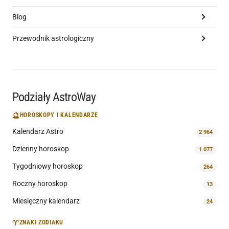
Blog
Przewodnik astrologiczny
Podziały AstroWay
🔮
HOROSKOPY I KALENDARZE
Kalendarz Astro
2 964
Dzienny horoskop
1 077
Tygodniowy horoskop
264
Roczny horoskop
13
Miesięczny kalendarz
24
♈
ZNAKI ZODIAKU