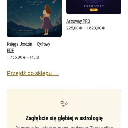
Astroway PRO
225,00
₴
–
1 620,00
₴
Księga Urodzin — Cyfrowy
PDF
1 755,00
₴
~ 145 zł
Przejdź do sklepu →
✨
Zagłębcie się głębiej w astrologię
Darmowe kalkulatory, mapa urodzenia, Tarot online