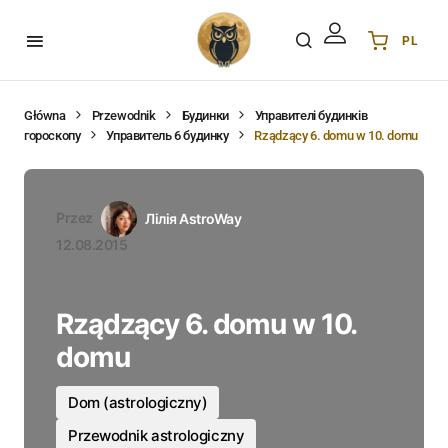
PL
Українська
UA
English
EN
Główna
Przewodnik
Будинки
Управителі будинків
гороскопу
Управитель 6 будинку
Rządzący 6. domu w 10. domu
Deutsch
DE
Polski
PL
Español
ES
Przez
Лілія AstroWay
Português
PT
12.08.2015
हिन्दी
IN
Français
FR
Rządzący 6. domu w 10.
한국어
KR
domu
Dom (astrologiczny)
Przewodnik astrologiczny